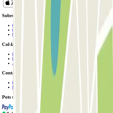
Sobre Parclick
Qui som
Com funciona?
Els nostres pàrquings
Col-laborem?
Professionals
Proveïdor de pàrquing
Afiliat
Contacte
Contacta'ns
FAQ
Pots utilitzar aquests mètodes de pagament: