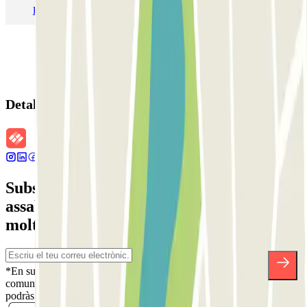
Pàrquing a Madrid
Pàrquing a Venecia
Detalls de la reserva
Subscriu-te a nostra newsletter i
assabenta't de descomptes, sortejos i
moltes altres sorpreses.
*En subscriure't acceptes la nostra Política de Privacitat per a rebre
comunicacions comercials de Parclick. Sense cap compromís,
podràs donar-te de baixa quan vulguis en la mateixa newsletter.