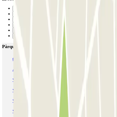
Anterior
1
2
3
4
Següent
Pàrquings més valorats a Venecia
Garage San Marco - Venezia Centro
Autorimessa Comunale Venezia AVM - Porto di Venezia
Venice Utility Park - Shuttle - Porto di Venezia - Coperto
Venice Utility Park - Shuttle - Porto di Venezia - Scoperto
Venice Utility Park - Shuttle - Piazzale Roma - Coperto
Venice Utility Park - Shuttle - Piazzale Roma - Scoperto