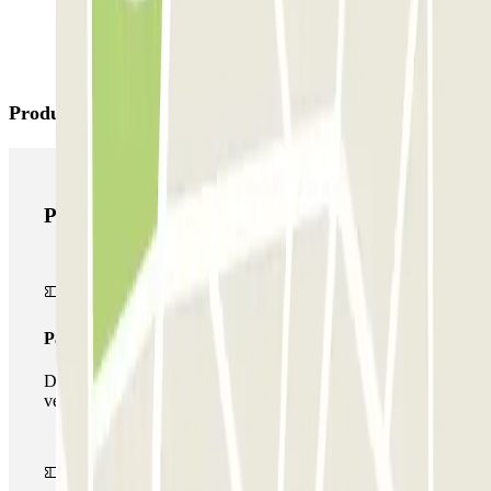
Productes de Parclick
Productes de Parclick
Passi simple
Durant la teva estada podràs entrar i sortir una única
vegada al pàrquing