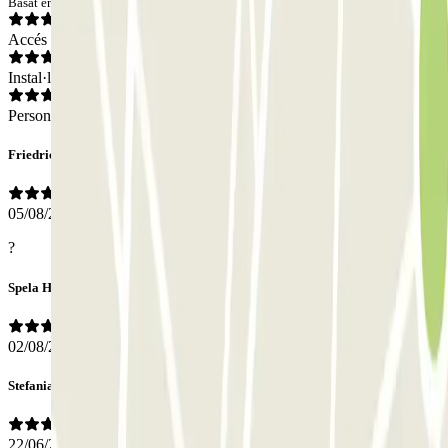
Basat en 10 opinions
Accés
Instal·lacions
Personal
Friedrich
05/08/2026
?
Spela Helena
02/08/2026
Stefania
22/06/2026