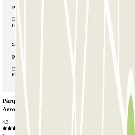
Passi multipàrquing
Durant la teva estada podràs fer ús de tota la xarxa de
pàrquings d'aquest operador disponibles a Parclick.
Passi il·limitat
Durant la teva estada podràs entrar i sortir del pàrquing
totes les vegades que vulguis.
Pàrquing Park P4 Scoperto - Parcheggio Ufficiale
Aeroporto di Venezia: Opinions
4.3