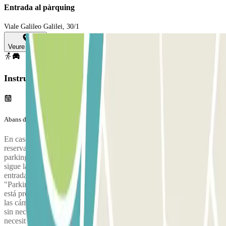
Entrada al pàrquing
Viale Galileo Galilei, 30/1
Veure mapa
Instruccions
Abans del teu viatge
En caso de necesidad, comunica la identificación externa de la
reserva. La encontrarás en el voucher justo encima del nombre del
parking.<br> Una vez que entres en el Aeropuerto Marco Polo,
sigue las señales hacia el parking Park P4.<br> 1. Procede a la
entrada del parking Park P4 incluso si la pantalla/semaforo indica
"Parking Completo," pero recuerda NO usar el carril Telepass, si
está presente.<br> 2. Tu matrícula será leída automáticamente por
las cámaras en la barrera de entrada, y la máquina emitirá tu boleto
sin necesidad de presionar ningún botón: recoge el ticket, ya que lo
necesitarás si tu estancia excede el período reservado.<br> 3. En