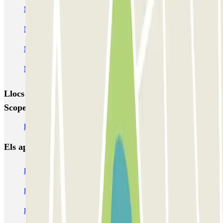
MarcoPolo - FREE Shuttle - Aeroporto di Venezia
MarcoPolo - FREE Shuttle - Porto di Venezia
MarcoPolo - FREE Shuttle - Stazione di Venezia Mestre
MarcoPolo - FREE Shuttle - Piazzale Roma
Llocs i esdeveniments interessants a prop de Park P4
Scoperto - Parcheggio Ufficiale Aeroporto di Venezia
Pàrquings a l'Aeroport de Venecia - Tessera - Marco Polo (VCE)
Els aparcaments
més reservats
Pàrquing a Barcelona
Pàrquing a Aeroport de Barcelona-El Prat (BCN)
Pàrquing T1 AENA Aeropuerto Barcelona-El Prat
Pàrquing a Paris