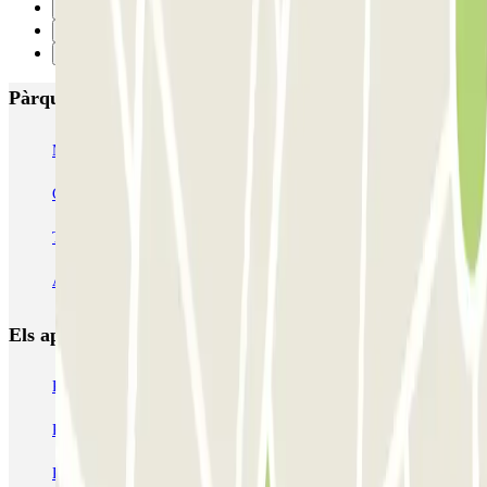
7
8
Següent
Pàrquings més valorats a Mila
MUOVIAMO Senato
Garage Gian Galeazzo
Garage Paullo - Corso XXII Marzo
Washington
TREPI - Stazione Lambrate
San Barnaba (Tribunale)
Autosilo Diaz
Autosilo San Marco
Machiavelli
Matteotti
Els aparcaments
més reservats
Pàrquing a Barcelona
Pàrquing a Aeroport de Barcelona-El Prat (BCN)
Pàrquing T1 AENA Aeropuerto Barcelona-El Prat
Pàrquing a Paris