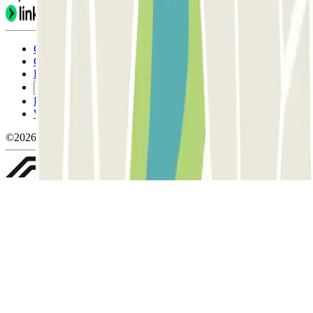
Condicions d'ús i contratació
Condicions de cancel-lació
Política de cookies
Gestiona les galetes
Política de privacitat
Whistleblowing
©2026 Parclick. All rights reserved