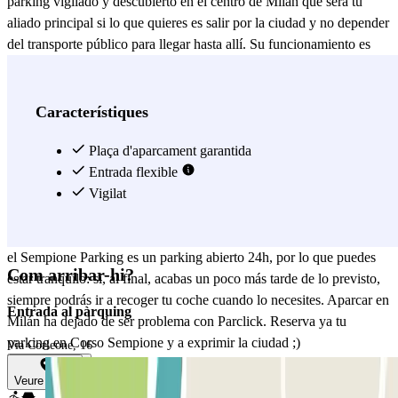
parking vigilado y descubierto en el centro de Milán que será tu
aliado principal si lo que quieres es salir por la ciudad y no depender
del transporte público para llegar hasta allí. Su funcionamiento es
simple: llegas al parking, llamas al número de teléfono indicado en
tu reserva, accedes y aparcas donde quieras. Una vez hecho esto,
todo estará a punto para recorrerte todos los sitios que tienes para
Característiques
salir por la zona. ¿Necesitas alguna idea? Para empezar, a lo largo de
toda la avenida tienes bares y restaurantes para aburrir, pero nuestra
Plaça d'aparcament garantida
recomendación es que vayas a Il Gattopardo (a 10 min desde el
Entrada flexible
parking), donde podrás disfrutar de un buen aperitivo con música en
Vigilat
un ambiente inmejorable, o el BhangraBar, que se encuentra justo al
principio de la avenida Corso Sempione. Además, cabe destacar que
el Sempione Parking es un parking abierto 24h, por lo que puedes
Com arribar-hi?
estar tranquilo: si, al final, acabas un poco más tarde de lo previsto,
siempre podrás ir a recoger tu coche cuando lo necesites. Aparcar en
Entrada al pàrquing
Milán ha dejado de ser problema con Parclick. Reserva ya tu
parking en Corso Sempione y a exprimir la ciudad ;)
Via Corleone, 16
Veure més
Veure mapa