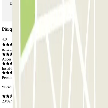
Durant la teva estada podràs entrar i sortir del pàrquing
totes les vegades que vulguis.
Pàrquing Sempione: Opinions
4.0
Basat en 23 opinions
Accés
Instal·lacions
Personal
Valentino
23/02/2026