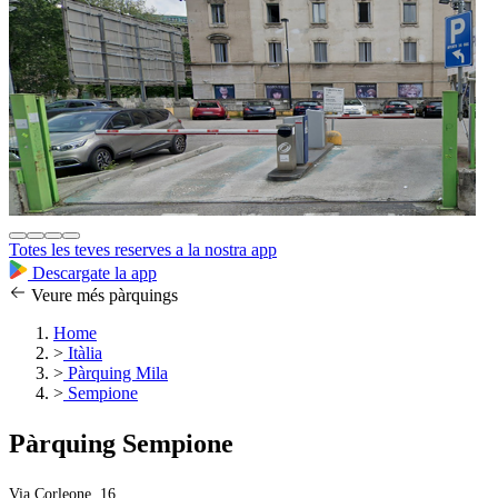
Totes les teves reserves a la nostra app
Descargate la app
Veure més pàrquings
Home
>
Itàlia
>
Pàrquing Mila
>
Sempione
Pàrquing Sempione
Via Corleone, 16