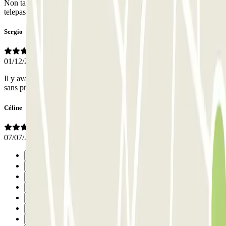
Non tanto chiaro come uscire telefonare poco pratico meglio usare il
telepas
Sergio
01/12/2025
Il y avait personne pour repartir le numéro répond vite et ouverture
sans problème
Céline
07/07/2025
Anterior
1
2
3
4
5
6