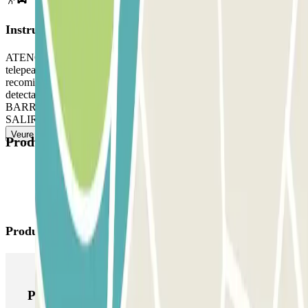
Instruccions
ATENCIÓN: Este aparcamiento está equipado con detectores de
telepeaje (Telepass, MooneyGo). Para evitar cargos indebidos, se
recomienda ocultar o desactivar su dispositivo para que no sea
detectado en la entrada del aparcamiento. PARA ABRIR LA
BARRERA: coge el ticket. Aparca en cualquier plaza libre. PARA
SALIR: llama al teléfono indicado en tu reserva.
Veure més
Productes disponibles
Productes de Parclick
Productes de Parclick