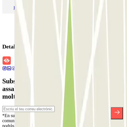
Pàrquing a Madrid
Pàrquing a Venecia
Detalls de la reserva
Subscriu-te a nostra newsletter i
assabenta't de descomptes, sortejos i
moltes altres sorpreses.
*En subscriure't acceptes la nostra Política de Privacitat per a rebre
comunicacions comercials de Parclick. Sense cap compromís,
podràs donar-te de baixa quan vulguis en la mateixa newsletter.