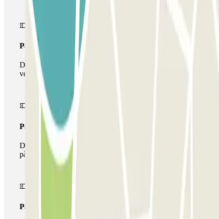
Passi simple
Durant la teva estada podràs entrar i sortir una única
vegada al pàrquing
Passi multipàrquing
Durant la teva estada podràs fer ús de tota la xarxa de
pàrquings d'aquest operador disponibles a Parclick.
Passi il·limitat