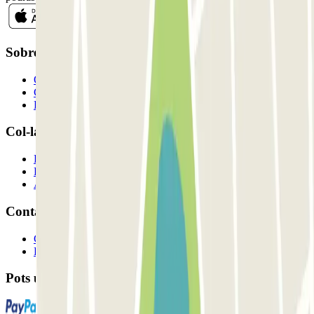
Sobre Parclick
Qui som
Com funciona?
Els nostres pàrquings
Col-laborem?
Professionals
Proveïdor de pàrquing
Afiliat
Contacte
Contacta'ns
FAQ
Pots utilitzar aquests mètodes de pagament: