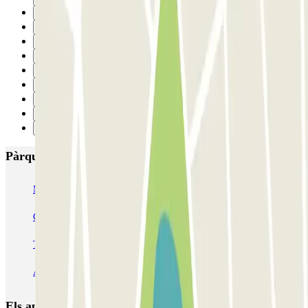
10
11
12
13
14
15
16
17
Següent
Pàrquings més valorats a Mila
MUOVIAMO Senato
Garage Gian Galeazzo
Garage Paullo - Corso XXII Marzo
Washington
TREPI - Stazione Lambrate
San Barnaba (Tribunale)
Autosilo Diaz
Autosilo San Marco
Machiavelli
Matteotti
Els aparcaments
més reservats