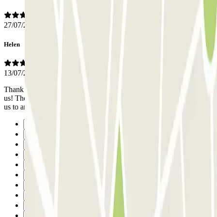
27/07/2026
Helen
13/07/2026
Thank goodness we found an employee in the actual carpark to help
us! The instructions were a little complicated as the intercom linked
us to another member of staff that spoke only Italian extremely fast!!
Anterior
1
2
3
4
5
6
7
8
9