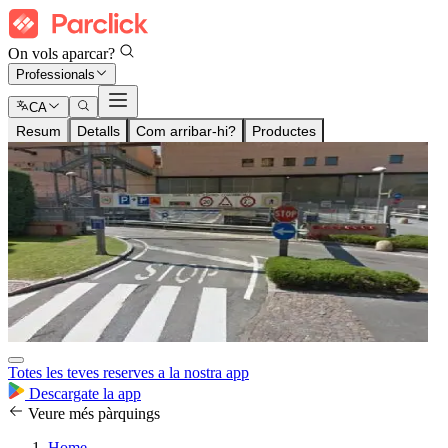
On vols aparcar?
Professionals
CA
Resum
Detalls
Com arribar-hi?
Productes
Totes les teves reserves a la nostra app
Descargate la app
Veure més pàrquings
Home