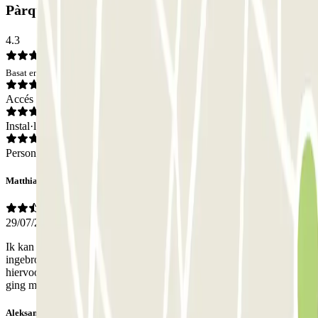
Pàrquing QUICK - Lodi (piano -3): Opinions
4.3
Basat en 51 opinions
Accés
Instal·lacions
Personal
Matthias
29/07/2026
Ik kan er persoonlijk niet positief over zijn, want ze hebben
ingebroken in mijn auto en hebben paar zaken meegenomen. Heb
hiervoor contact genomen, hebben ons proberen te helpen, maar
ging moeilijk tot niet wegens geen Engels spreken
Aleksandar