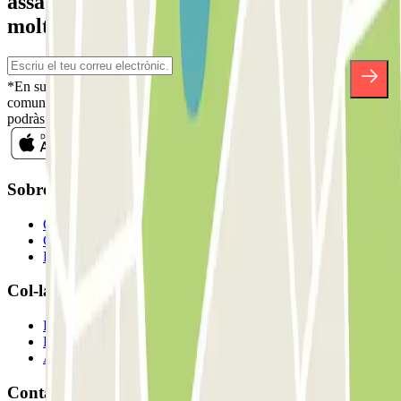
assabenta't de descomptes, sortejos i
moltes altres sorpreses.
*En subscriure't acceptes la nostra Política de Privacitat per a rebre
comunicacions comercials de Parclick. Sense cap compromís,
podràs donar-te de baixa quan vulguis en la mateixa newsletter.
Sobre Parclick
Qui som
Com funciona?
Els nostres pàrquings
Col-laborem?
Professionals
Proveïdor de pàrquing
Afiliat
Contacte