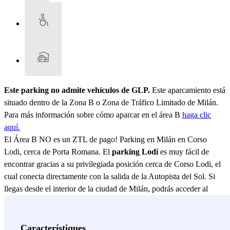
Este parking no admite vehículos de GLP.
Este aparcamiento está
situado dentro de la Zona B o Zona de Tráfico Limitado de Milán.
Para más información sobre cómo aparcar en el área B
haga clic
aquí.
El Área B NO es un ZTL de pago! Parking en Milán en Corso
Lodi, cerca de Porta Romana. El
parking Lodi
es muy fácil de
encontrar gracias a su privilegiada posición cerca de Corso Lodi, el
cual conecta directamente con la salida de la Autopista del Sol. Si
llegas desde el interior de la ciudad de Milán, podrás acceder al
parking Quick Lodi
desde Piazzale Lodi, desde Corso di Porta
Romana, desde Viale Bacchiglione o desde Viale Umbria (SP11). El
parking Quick Lodi se encuentra dentro del Centro Comercial de
Característiques