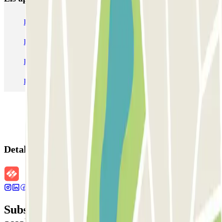
Pàrquing a Barcelona
Pàrquing a Aeroport de Barcelona-El Prat (BCN)
Pàrquing T1 AENA Aeropuerto Barcelona-El Prat
Pàrquing a Paris
Pàrquing a Madrid
Pàrquing a Venecia
Detalls de la reserva
Subscriu-te a nostra newsletter i