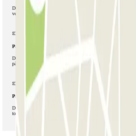
Durant la teva estada podràs entrar i sortir una única
vegada al pàrquing
Passi multipàrquing
Durant la teva estada podràs fer ús de tota la xarxa de
pàrquings d'aquest operador disponibles a Parclick.
Passi il·limitat
Durant la teva estada podràs entrar i sortir del pàrquing
totes les vegades que vulguis.