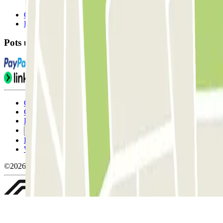
Contacta'ns
FAQ
Pots utilitzar aquests mètodes de pagament:
Condicions d'ús i contratació
Condicions de cancel-lació
Política de cookies
Gestiona les galetes
Política de privacitat
Whistleblowing
©2026 Parclick. All rights reserved