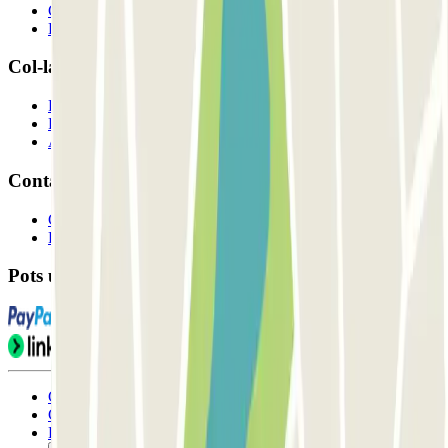
Com funciona?
Els nostres pàrquings
Col-laborem?
Professionals
Proveïdor de pàrquing
Afiliat
Contacte
Contacta'ns
FAQ
Pots utilitzar aquests mètodes de pagament:
Condicions d'ús i contratació
Condicions de cancel-lació
Política de cookies