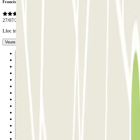
Francisco
27/07/2026
Lloc inmillorable i la noia molt amable i simpàtica
- Traduït amb IA
Veure l’original
Anterior
1
2
3
4
5
6
7
8
9
10
11
12
13