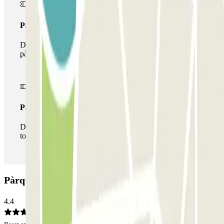
Passi multipàrquing
Durant la teva estada podràs fer ús de tota la xarxa de
pàrquings d'aquest operador disponibles a Parclick.
Passi il·limitat
Durant la teva estada podràs entrar i sortir del pàrquing
totes les vegades que vulguis.
Pàrquing NN Valencia: Opinions
4.4