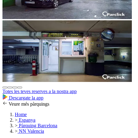
Totes les teves reserves a la nostra app
Descargate la app
Veure més pàrquings
Home
>
Espanya
>
Pàrquing Barcelona
>
NN Valencia