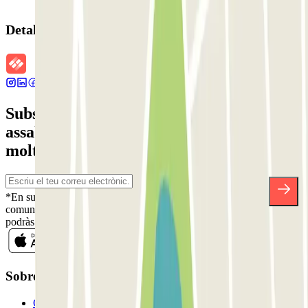
Detalls de la reserva
Subscriu-te a nostra newsletter i
assabenta't de descomptes, sortejos i
moltes altres sorpreses.
*En subscriure't acceptes la nostra Política de Privacitat per a rebre
comunicacions comercials de Parclick. Sense cap compromís,
podràs donar-te de baixa quan vulguis en la mateixa newsletter.
Sobre Parclick
Qui som