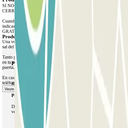
SI NO HAY PERSONAL EN EL PARKING Y ESTÁ
CERRADO:
Cuando llegues al aparcamiento, utiliza el mismo teléfono que
indicaste en la reserva y haz la llamada desde éste de modo
GRATUITO. La puerta se abrirá automáticamente para darte paso.
Productes de Parclick
Una vez dentro, aparca en la planta 2, plazas NO RESERVADAS y
sal del aparcamiento por la puerta peatonal.
Tanto para entrar al aparcamiento a pie o en coche como para salir
en tu vehículo, deberás llamar al teléfono indicado de apertura de
Productes de Parclick
puerta.
En caso de problemas con la apertura de la puerta, por favor llama al
teléfono +34 930121280
Veure més
Passi simple
Durant la teva estada podràs entrar i sortir una única
vegada al pàrquing