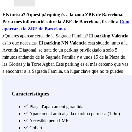
Ets turista? Aquest pàrquing és a la zona ZBE de Barcelona.
Per a més informació sobre la ZBE de Barcelona, ​​fes clic a
Com
aparcar a la ZBE de Barcelona.
¿Quieres aparcar cerca de la Sagrada Familia? El
parking Valencia
es lo que necesitas. El
parking NN Valencia
está situado junto a la
Avenida Diagonal, se trata de un parking privilegiado a solo 5
minutos andando de la Sagrada Familia y a unos 15 de la Plaza de
las Glorias y la Torre Agbar. Este parking es el más cercano que vas
a encontrar a la Sagrada Familia, un lugar clave que no te puedes
perder si vas a visitar Barcelona. Si aparcas aquí, también puedes
disfrutar de la mejor música en directo en L´Auditori, compuesto por
diferentes salas para sus conciertos y donde disfrutarás de las
Característiques
mejores orquestas sinfónicas. Muy cerca de L´Auditori está el Teatro
Nacional de Catalunya, un 2x1 que no te puedes al aparcar en este
Plaça d'aparcament garantida
parking. Y no hay 2 sin 3… en los alrededores también se encuentra
Aparcament amb alçada màxima permesa (1.9m)
la Plaça de Gaudí, situada justo en frente de la Sagrada Familia.
Accesible per a PMR
Como ves, numerosas actividades y lugares muy interesantes para
Cobert