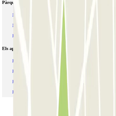
Pàrquings més valorats a Barcelona
NN Santaló
NN Urgell 2
NN Borrell
NN Valencia III
NN Rocafort
Torre Nuñez i Navarro
BSM Moll de la Fusta
Parking Viajeros
BSM Flos i Calcat
BSM Rius i Taulet
Els aparcaments
més reservats
Pàrquing a Barcelona
Pàrquing a Aeroport de Barcelona-El Prat (BCN)
Pàrquing T1 AENA Aeropuerto Barcelona-El Prat
Pàrquing a Paris
Pàrquing a Madrid
Pàrquing a Venecia