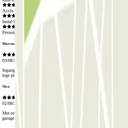
Basat en 869 opinions
Accés
Instal·lacions
Personal
Marcus
03/08/2026
Ingang aan 2 kanten. De plekken zijn klein, maar er zijn voldoende
lege plekken.
Nico
02/08/2026
Met een lage sportauto even de onderkant meenemen bij inrijden
garage. Verder geweldige garage en lokatie!