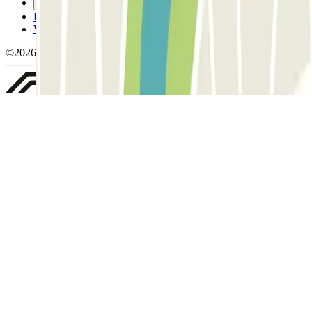
Gestiona les galetes
Política de privacitat
Whistleblowing
©2026 Parclick. All rights reserved