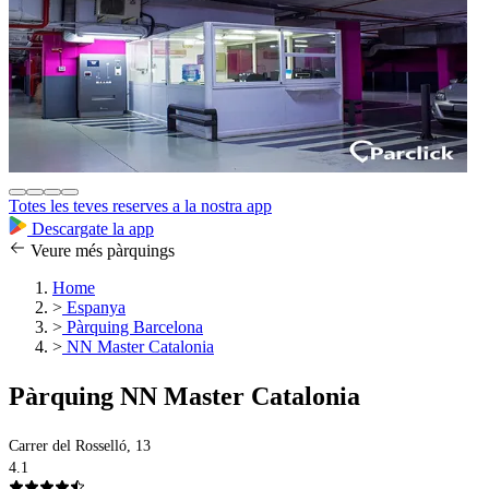
Totes les teves reserves a la nostra app
Descargate la app
Veure més pàrquings
Home
>
Espanya
>
Pàrquing Barcelona
>
NN Master Catalonia
Pàrquing NN Master Catalonia
Carrer del Rosselló, 13
4.1