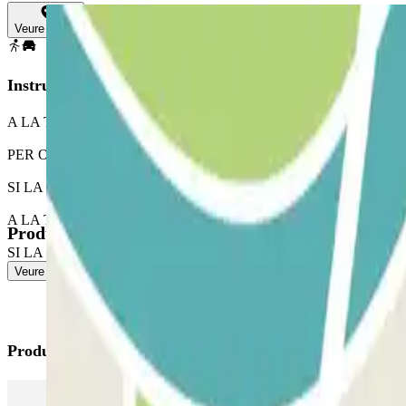
Veure mapa
Instruccions
A LA TEVA ARRIBADA: Accedeix al pàrquing.
PER OBRIR LA BARRERA: Atura't enfront de la barrera. El lector de ma
SI LA BARRERA NO S'OBRE: Prova usar el QR que està en la reserva en 
A LA TEVA SORTIDA: Atura't enfront de la barrera. El lector de matrí
Productes disponibles
SI LA TEVA RESERVA PERMET ENTRADES I SORTIDAS IL·LIMITADES: Se
Veure més
Productes de Parclick