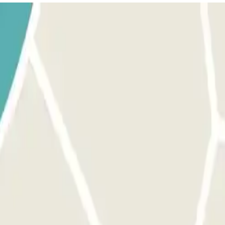
trícules reconeixerà el teu vehicle i la barrera s'obrirà automàticame
el lector sinó truca a l'intèrfon i comunica el localitzador de la tev
cules reconeixerà el teu vehicle i la barrera s'obrirà automàticament.
gueix el mateix procediment indicat anteriorment per entrar i s