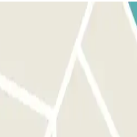
nt. No hauràs de prémer cap botó. Aparca en qualsevol plaça lliure.
a reserva Parclick.
 No hauràs de prémer cap botó.
ortir del pàrquing durant la teva estada.