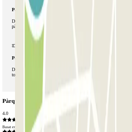
Passi multipàrquing
Durant la teva estada podràs fer ús de tota la xarxa de
pàrquings d'aquest operador disponibles a Parclick.
Passi il·limitat
Durant la teva estada podràs entrar i sortir del pàrquing
totes les vegades que vulguis.
Pàrquing La Rambla - Boquería: Opinions
4.0
Basat en 688 opinions