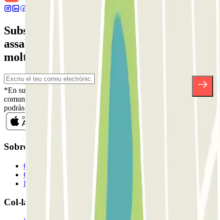
Subscriu-te a nostra newsletter i
assabenta't de descomptes, sortejos i
moltes altres sorpreses.
*En subscriure't acceptes la nostra Política de Privacitat per a rebre
comunicacions comercials de Parclick. Sense cap compromís,
podràs donar-te de baixa quan vulguis en la mateixa newsletter.
Sobre Parclick
Qui som
Com funciona?
Els nostres pàrquings
Col-laborem?