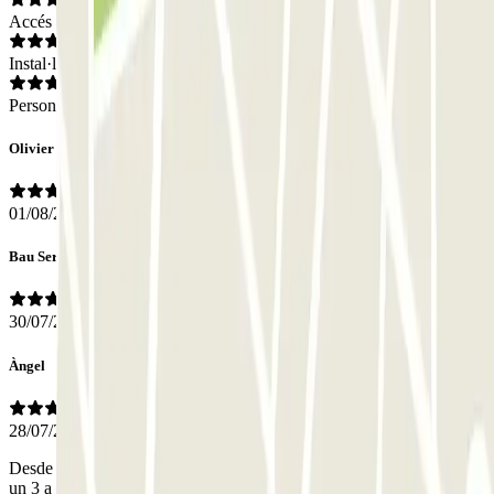
Accés
Instal·lacions
Personal
Olivier
01/08/2026
Bau Serrallonga
30/07/2026
Àngel
28/07/2026
Desde hace años que el lavabo no funciona. Es por eso que pongo
un 3 a las instalaciones.