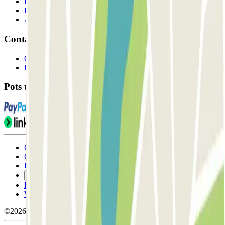
Professionals
Proveïdor de pàrquing
Afiliat
Contacte
Contacta'ns
FAQ
Pots utilitzar aquests mètodes de pagament:
Condicions d'ús i contratació
Condicions de cancel-lació
Política de cookies
Gestiona les galetes
Política de privacitat
Whistleblowing
©2026 Parclick. All rights reserved