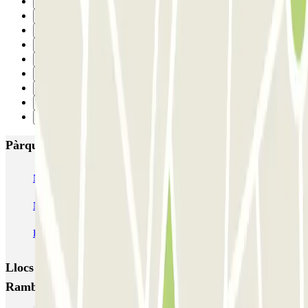
20
21
22
23
24
25
26
27
Següent
Pàrquings més valorats a Barcelona
NN Santaló
NN Urgell 2
NN Borrell
NN Valencia III
NN Rocafort
Torre Nuñez i Navarro
BSM Moll de la Fusta
Parking Viajeros
BSM Flos i Calcat
BSM Rius i Taulet
Llocs i esdeveniments interessants a prop de La
Rambla - Boquería