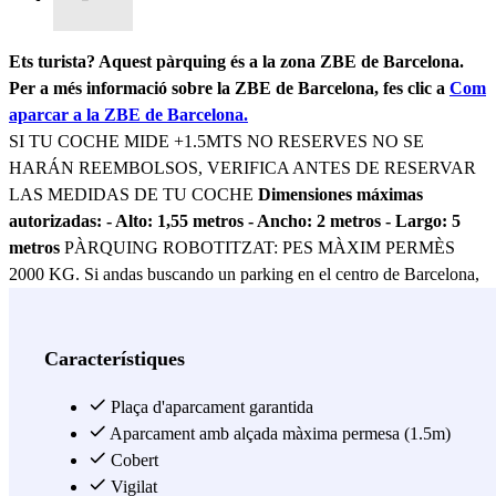
Ets turista? Aquest pàrquing és a la zona ZBE de Barcelona.
Per a més informació sobre la ZBE de Barcelona, ​​fes clic a
Com
aparcar a la ZBE de Barcelona.
SI TU COCHE MIDE +1.5MTS NO RESERVES NO SE
HARÁN REEMBOLSOS, VERIFICA ANTES DE RESERVAR
LAS MEDIDAS DE TU COCHE
Dimensiones máximas
autorizadas: - Alto: 1,55 metros - Ancho: 2 metros - Largo: 5
metros
PÀRQUING ROBOTITZAT: PES MÀXIM PERMÈS
2000 KG. Si andas buscando un parking en el centro de Barcelona,
no busques más,
parking La Rambla - Boquería
es tu parking!
Situado en pleno centro de Las Ramblas, es la mejor localización
que vas a encontrar si quieres aparcar lo más cerca posible del centro
Característiques
de Barcelona. Aunque esté en el centro,
no puedes ser multado
porque el acceso al parking no está restringido si reservas con
Plaça d'aparcament garantida
Parclick. ¡Así que puedes estar tranquilo! A escasos metros de este
Aparcament amb alçada màxima permesa (1.5m)
aparcamiento está la Basílica de Santa Maria del Pi y la famosa
Cobert
Rambla de Barcelona, donde no podrás reprimirte por la cantidad de
Vigilat