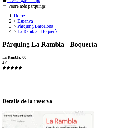
Descargate la app
Veure més pàrquings
Home
>
Espanya
>
Pàrquing Barcelona
>
La Rambla - Boquería
Pàrquing La Rambla - Boquería
La Rambla, 88
4.0
Detalls de la reserva