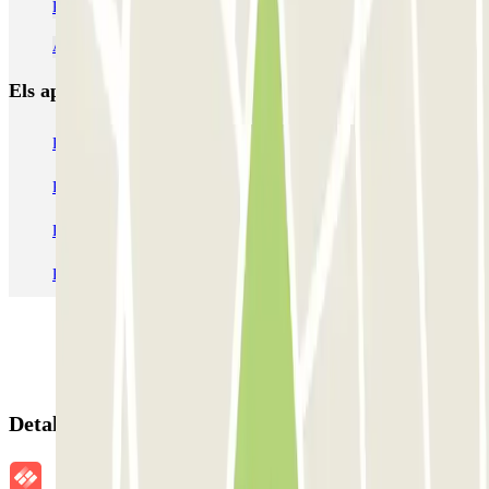
Pàrquing Liceu Barcelona | 27 Pàrquings a prop | Parclick
Aparcar prop del Teatre Romea
Els aparcaments
més reservats
Pàrquing a Barcelona
Pàrquing a Aeroport de Barcelona-El Prat (BCN)
Pàrquing T1 AENA Aeropuerto Barcelona-El Prat
Pàrquing a Paris
Pàrquing a Madrid
Pàrquing a Venecia
Detalls de la reserva