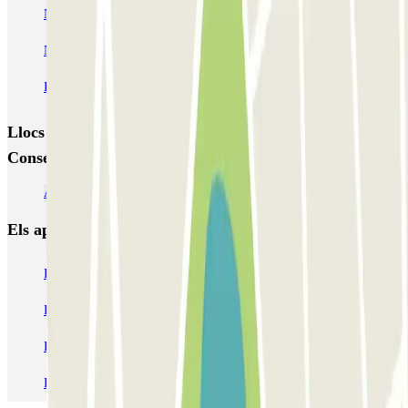
NN Santaló
NN Urgell 2
NN Borrell
NN Valencia III
NN Rocafort
Torre Nuñez i Navarro
BSM Moll de la Fusta
Parking Viajeros
BSM Flos i Calcat
BSM Rius i Taulet
Llocs i esdeveniments interessants a prop de Garatge
Consell de Cent Bailen
Abonament mensual a parkings de Barcelona
Els aparcaments
més reservats
Pàrquing a Barcelona
Pàrquing a Aeroport de Barcelona-El Prat (BCN)
Pàrquing T1 AENA Aeropuerto Barcelona-El Prat
Pàrquing a Paris
Pàrquing a Madrid
Pàrquing a Venecia