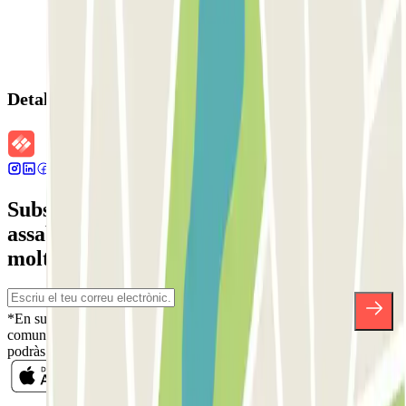
Detalls de la reserva
Subscriu-te a nostra newsletter i
assabenta't de descomptes, sortejos i
moltes altres sorpreses.
*En subscriure't acceptes la nostra Política de Privacitat per a rebre
comunicacions comercials de Parclick. Sense cap compromís,
podràs donar-te de baixa quan vulguis en la mateixa newsletter.