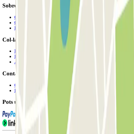
Sobre Parclick
Qui som
Com funciona?
Els nostres pàrquings
Col-laborem?
Professionals
Proveïdor de pàrquing
Afiliat
Contacte
Contacta'ns
FAQ
Pots utilitzar aquests mètodes de pagament: