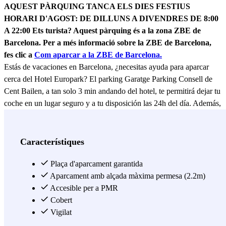
AQUEST PÀRQUING TANCA ELS DIES FESTIUS
HORARI D'AGOST: DE DILLUNS A DIVENDRES DE 8:00
A 22:00
Ets turista? Aquest pàrquing és a la zona ZBE de
Barcelona. Per a més informació sobre la ZBE de Barcelona, ​​
fes clic a
Com aparcar a la ZBE de Barcelona.
Estás de vacaciones en Barcelona, ¿necesitas ayuda para aparcar
cerca del Hotel Europark? El parking Garatge Parking Consell de
Cent Bailen, a tan solo 3 min andando del hotel, te permitirá dejar tu
coche en un lugar seguro y a tu disposición las 24h del día. Además,
el parking Garatge Parking Consell de Cent Bailen se encuentra en
una muy buena posición si necesitas aparcar cerca del Hospital de
Nens. Por un precio bastante económico puedes dejar tu vehículo a
Característiques
tan solo 4 min a pie del hospital. Si nada de lo anterior te interesa,
pero sí quieres visitar la ciudad, este aparcamiento cerca de la Plaza
Plaça d'aparcament garantida
de Tetuán y de su parada de metro (L2) es una muy buena opción.
Aparcament amb alçada màxima permesa (2.2m)
Esta estación será perfecta para hacer el recorrido de manual del
Accesible per a PMR
turista en Barcelona. ¿Por qué? Pues porque podrás aparcar con toda
Cobert
tranquilidad y dirigirte a las zonas de interés en transporte público
Vigilat
sin perder tiempo. Al tener conexión directa con el Paseo de Gracia