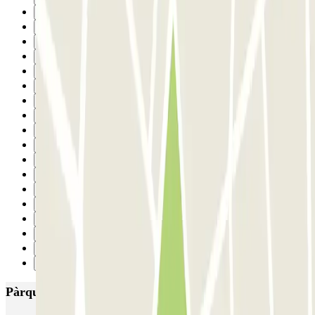
16
17
18
19
20
21
22
23
24
25
26
27
28
29
30
31
32
Següent
Pàrquings més valorats a Barcelona