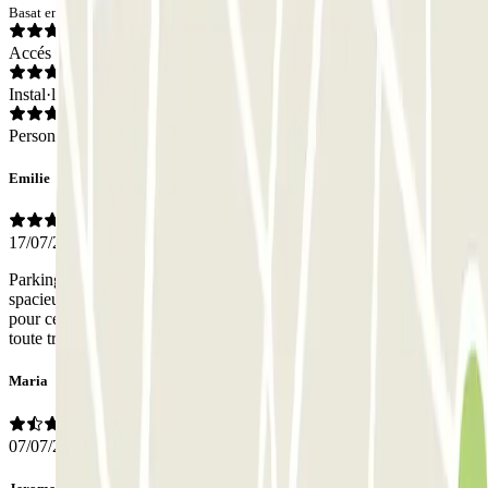
Basat en 119 opinions
Accés
Instal·lacions
Personal
Emilie
17/07/2026
Parking parfaitement situé à Barcelone. Il est facile d’accès et
spacieux. Le personnel est sympathique. Je recommande ce parking
pour ceux qui veulent laisser leur voiture et visiter Barcelone en
toute tranquillité.
Maria
07/07/2026