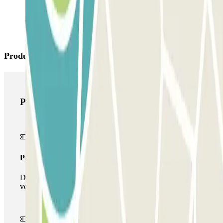
Productes de Parclick
Productes de Parclick
Passi simple
Durant la teva estada podràs entrar i sortir una única
vegada al pàrquing