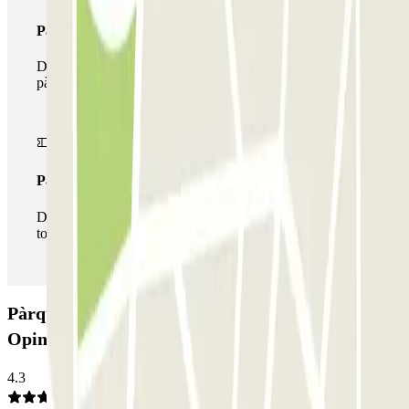
Passi multipàrquing
Durant la teva estada podràs fer ús de tota la xarxa de
pàrquings d'aquest operador disponibles a Parclick.
Passi il·limitat
Durant la teva estada podràs entrar i sortir del pàrquing
totes les vegades que vulguis.
Pàrquing Garatge Consell de Cent Bailen:
Opinions
4.3