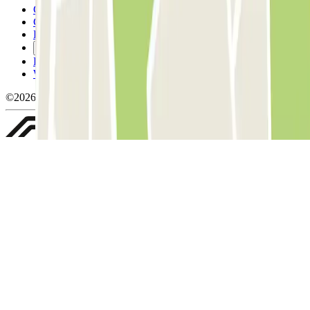
Condicions d'ús i contratació
Condicions de cancel-lació
Política de cookies
Gestiona les galetes
Política de privacitat
Whistleblowing
©2026 Parclick. All rights reserved