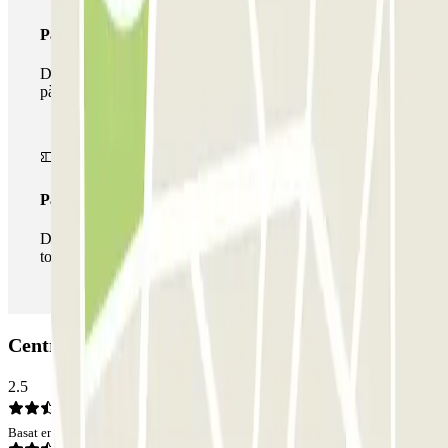
Passi multipàrquing
Durant la teva estada podràs fer ús de tota la xarxa de
pàrquings d'aquest operador disponibles a Parclick.
Passi il·limitat
Durant la teva estada podràs entrar i sortir del pàrquing
totes les vegades que vulguis.
Central Parking Ramblas: Opinions
2.5
Basat en 165 opinions