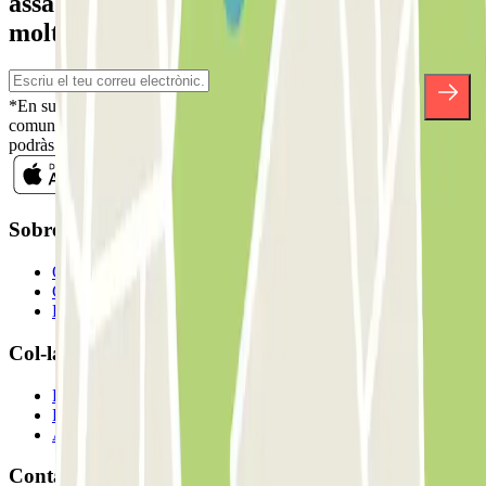
assabenta't de descomptes, sortejos i
moltes altres sorpreses.
*En subscriure't acceptes la nostra Política de Privacitat per a rebre
comunicacions comercials de Parclick. Sense cap compromís,
podràs donar-te de baixa quan vulguis en la mateixa newsletter.
Sobre Parclick
Qui som
Com funciona?
Els nostres pàrquings
Col-laborem?
Professionals
Proveïdor de pàrquing
Afiliat
Contacte