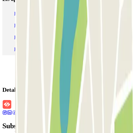
Pàrquing a Barcelona
Pàrquing a Aeroport de Barcelona-El Prat (BCN)
Pàrquing T1 AENA Aeropuerto Barcelona-El Prat
Pàrquing a Paris
Pàrquing a Madrid
Pàrquing a Venecia
Detalls de la reserva
Subscriu-te a nostra newsletter i