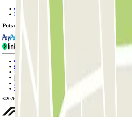
Contacta'ns
FAQ
Pots utilitzar aquests mètodes de pagament:
Condicions d'ús i contratació
Condicions de cancel-lació
Política de cookies
Gestiona les galetes
Política de privacitat
Whistleblowing
©2026 Parclick. All rights reserved