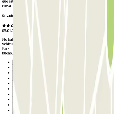
que estar atento porque hechar marcha atrás es complicado en la
curva.
Salvador
05/01/2025
No habia ningun responsable. Un Kaos la entrada y salida de los
vehiculos no funcionaban correctamente los controles de acceso.
Parking sucio y poco iluminado. Esta bien ubicado y el precio es
bueno. El control del parking y su estado muy deficiente
Anterior
1
2
3
4
5
6
7
8
9