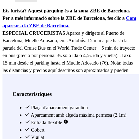
Ets turista? Aquest pàrquing és a la zona ZBE de Barcelona.
Per a més informació sobre la ZBE de Barcelona, ​​fes clic a
Com
aparcar a la ZBE de Barcelona.
ESPECIAL CRUCERISTAS
Aparca y dirígete al Puerto de
Barcelona, Muelle Adosado, en: -Autobús: 15 min a pie hasta la
parada del Cruise Bus en el World Trade Center + 5 min de trayecto
en bus (precio por persona: 3€ solo ida o 4,5€ ida y vuelta). -Taxi:
15 min desde el parking hasta el Muelle Adosado (7€). Nota: todas
las distancias y precios aquí descritos son aproximados y pueden
variar. El
parking Central Parking Ramblas
se situa entre los
barrios de El Raval y el Barrio Gótico, en una de las calles
perpendiculares a La Rambla. A tan solo tres minutos andando
Característiques
encontramos el Gran Teatre del Liceu, por lo que, si este es tu
destino, este aparcamiento es perfecto para ti. Igualmente, es una
Plaça d'aparcament garantida
perfecta opción para conocer el centro histórico de Barcelona y
Aparcament amb alçada màxima permesa (2.1m)
pasear por sus estrechas calles hasta el puerto. Encontrarás
Entrada flexible
numerosos lugares turísticos como el Museo de Cera, el Palau Guell
Cobert
o el Aquarium de Barcelona. Este parking puede resultar interesante
Vigilat