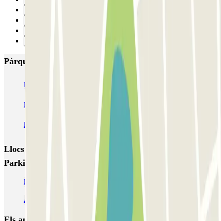
32
33
34
Següent
Pàrquings més valorats a Barcelona
NN Santaló
NN Urgell 2
NN Borrell
NN Valencia III
NN Rocafort
Torre Nuñez i Navarro
BSM Moll de la Fusta
Parking Viajeros
BSM Flos i Calcat
BSM Rius i Taulet
Llocs i esdeveniments interessants a prop de Central
Parking Ramblas
Pàrquing Liceu Barcelona | 27 Pàrquings a prop | Parclick
Aparcar prop del Teatre Romea
Els aparcaments
més reservats