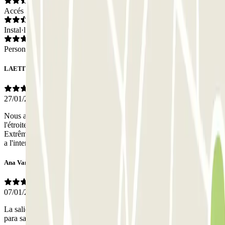
Accés
Instal·lacions
Personal
LAETITIA
27/01/2025
Nous avons une camionnette, la hauteur était bien indiquée mais
l'étroitesse des rampes d'accès nous ont donné des sueurs froides..
Extrêmement difficile de se garer. Il faudrait le signaler. La Personne
a l'interphone tres gentille et efficace
Ana Vanesa
07/01/2025
La salida es un poco estrecha, un coche muy grande se la ve mal
para salir y solo hay una entrada que también es salida así que hay