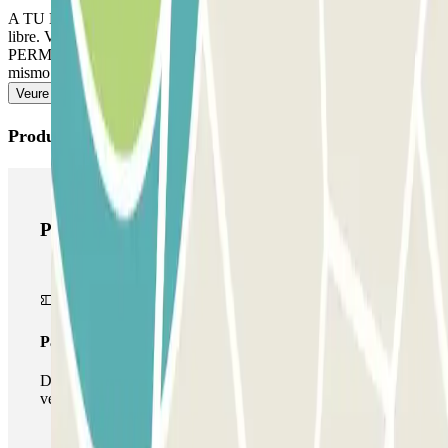
A TU LLEGADA: accede al parking. Aparca en cualquier plaza
libre. Ve a la cabina de control con tu reserva Parclick. SI TU PASE
PERMITE ENTRADAS Y SALIDAS ILIMITADAS: sigue el
mismo procedimiento indicado anteriormente para entrar y salir.
Veure més
Productes de Parclick
Productes de Parclick
Passi simple
Durant la teva estada podràs entrar i sortir una única
vegada al pàrquing