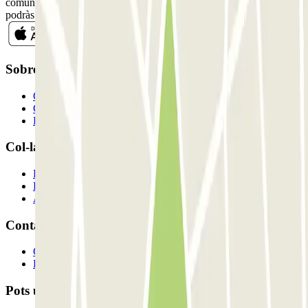
comunicacions comercials de Parclick. Sense cap compromís,
podràs donar-te de baixa quan vulguis en la mateixa newsletter.
Sobre Parclick
Qui som
Com funciona?
Els nostres pàrquings
Col-laborem?
Professionals
Proveïdor de pàrquing
Afiliat
Contacte
Contacta'ns
FAQ
Pots utilitzar aquests mètodes de pagament: