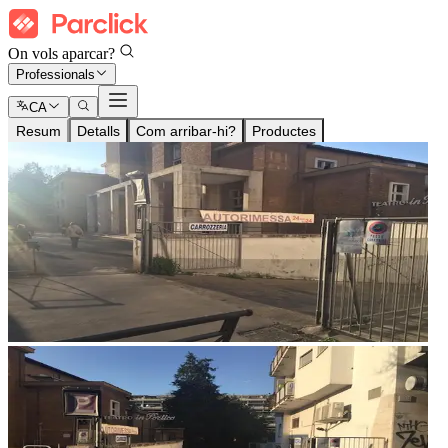
On vols aparcar?
Professionals
CA
Resum
Detalls
Com arribar-hi?
Productes