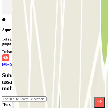
Pàrquing a Madrid
Pàrquing a Venecia
Aquest aparcament no accepta reserves a través de Parclick.
Tot i això, pots reservar en un dels aparcaments pròxims que et
proposem.
Trobar aparcaments pròxims
Subscriu-te a nostra newsletter i
assabenta't de descomptes, sortejos i
moltes altres sorpreses.
*En subscriure't acceptes la nostra Política de Privacitat per a rebre