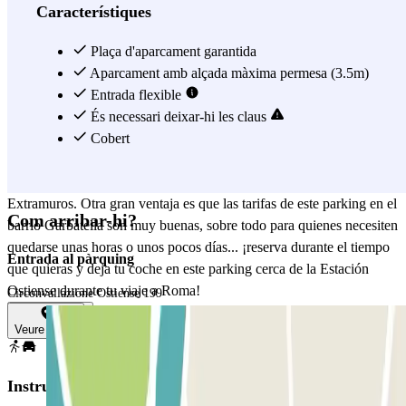
la ZTL (Zona de Tránsito Limitado) del casco histórico, y te será útil
Característiques
por si quieres dejar tu coche aparcado mientras te dedicas a visitar la
capital de Italia con sus conocidos monumentos. Desde este parking
Plaça d'aparcament garantida
en Roma Ostiense, podrás coger el metro desde la cercana estación
Aparcament amb alçada màxima permesa (3.5m)
de Garbatella, por la que pasa la línea B: ¡esta te llevará en pocos
Entrada flexible
minutos hasta el Coliseo, el Circo Máximo y la Estación de Roma
És necessari deixar-hi les claus
Termini! Además, el parking Carrozzeria Di Trani es cubierto, está
Cobert
abierto 24 horas y se encuentra en los alrededores del Parque
Regional Appia Antica y de la Basílica Papal de San Pablo
Extramuros. Otra gran ventaja es que las tarifas de este parking en el
Com arribar-hi?
barrio Garbatella son muy buenas, sobre todo para quienes necesiten
quedarse unas horas o unos pocos días... ¡reserva durante el tiempo
Entrada al pàrquing
que quieras y deja tu coche en este parking cerca de la Estación
Ostiense durante tu viaje a Roma!
Circonvallazione Ostiense 199
Veure més
Veure mapa
Instruccions