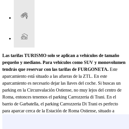
Las tarifas TURISMO solo se aplican a vehículos de tamaño
pequeño y mediano. Para vehículos como SUV y monovolumen
tendrás que reservar con las tarifas de FURGONETA.
Este
aparcamiento está situado a las afueras de la ZTL. En este
aparcamiento es necesario dejar las llaves del coche. Si buscas un
parking en la Circunvalación Ostiense, no muy lejos del centro de
Roma, entonces tenemos el parking Carrozzeria di Trani. En el
barrio de Garbatella, el parking Carrozzeria Di Trani es perfecto
para aparcar cerca de la Estación de Roma Ostiense, situado a
menos de 15 minutos a pie, y cerca del Parque de la Caffarella, a
unos 20 minutos. Aparcar en este barrio de Roma te permitirá evitar