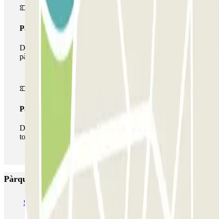
Passi multipàrquing
Durant la teva estada podràs fer ús de tota la xarxa de
pàrquings d'aquest operador disponibles a Parclick.
Passi il·limitat
Durant la teva estada podràs entrar i sortir del pàrquing
totes les vegades que vulguis.
Pàrquings més valorats a Roma
SABA Piazza di Spagna - Villa Borghese
Tuscolana