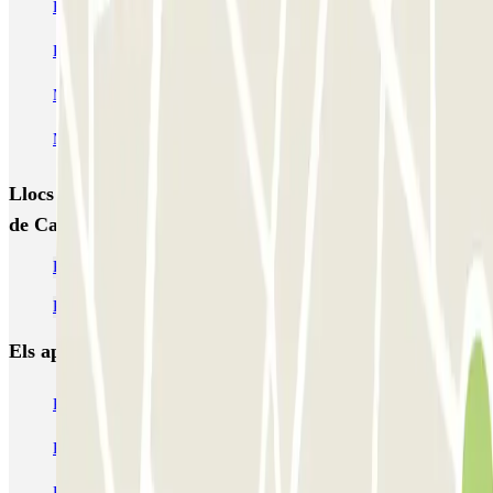
Esquilino (Roma)
MONDIAL Laparelli
Supergarage Metronio
PARK ROMA COLOMBO
Park Roma Ostiense
MUOVIAMO Parioli
MUOVIAMO Flaminio
MUOVIAMO Pinciano
Llocs i esdeveniments interessants a prop
de Carrozzeria di Trani
Pàrquing Piazzale Clodio
Pàrquings a l'Aeroport de Roma - Ciampino (CIA)
Els aparcaments
més reservats
Pàrquing a Barcelona
Pàrquing a Aeroport de Barcelona-El Prat (BCN)
Pàrquing T1 AENA Aeropuerto Barcelona-El Prat
Pàrquing a Paris