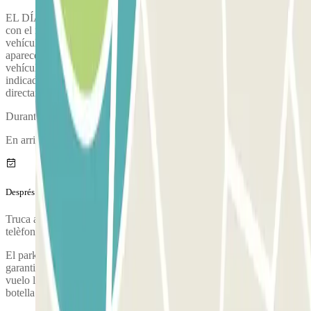
EL DÍA ANTES DE LA SALIDA: Recibirás un email y un SMS
con el nombre y el número de teléfono de la persona que recogerá tu
vehículo en la terminal. En caso contrario, llama al número que
aparece en el voucher de Parclick una hora antes de la recogida del
vehículo. Tienes que llamar desde el número de teléfono que habías
indicado durante tu reserva, para que te pongan en contacto
directamente con el agente.
Durant la trucada, una persona et confirmarà el punt de trobada.
En arribar es realitzarà una inspecció del teu vehicle.
Després del teu viatge
Truca al pàrquing per sol·licitar l'entrega del vehicle. El número de
telèfon del pàrquing se't proporcionarà un cop feta la reserva.
El parking sigue en todo momento el estado de tu vuelo, para
garantizar la presencia de un agente sin que tengas que esperar si tu
vuelo llega con antelación o retraso. A tu vuelta, te dejarán una
botella de agua en tu vehículo.