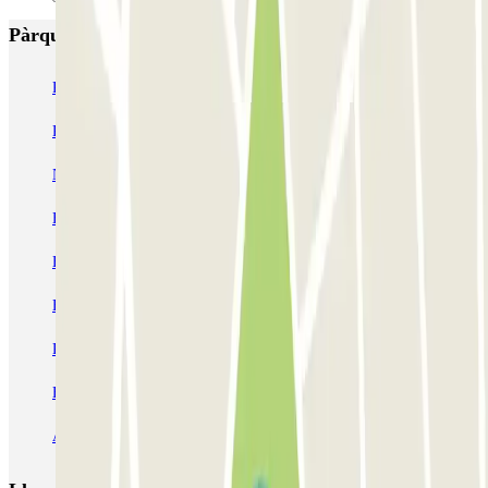
Pàrquings més valorats a Niça
P5 Aéroport de Nice Côte d'Azur Terminal 2 - Au contact
P6 Aéroport de Nice Côte d'Azur - Terminal 2 - Longue durée
Nicetoile
ECTOR - Service Voiturier - Nice - T2
ECTOR - Service Voiturier - Nice - T1
Easy Parking Aéroport - Extérieur - Nice
Easy Parking Aéroport - Intérieur - Nice
Parking Port Lympia Nice Easy parking - Couvert
Blue Valet - Aéroport de Nice Côte d'Azur (NCE)
Azur Voiturier - Aéroport de Nice