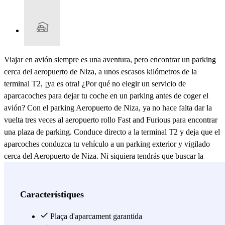
Viajar en avión siempre es una aventura, pero encontrar un parking
cerca del aeropuerto de Niza, a unos escasos kilómetros de la
terminal T2, ¡ya es otra! ¿Por qué no elegir un servicio de
aparcacoches para dejar tu coche en un parking antes de coger el
avión? Con el parking Aeropuerto de Niza, ya no hace falta dar la
vuelta tres veces al aeropuerto rollo Fast and Furious para encontrar
una plaza de parking. Conduce directo a la terminal T2 y deja que el
aparcoches conduzca tu vehículo a un parking exterior y vigilado
cerca del Aeropuerto de Niza. Ni siquiera tendrás que buscar la
entrada del parking, con este servicio de aparcacoches te ahorrarás
los atascos y ganarás tiempo: solo tendrás que ir al aeropuerto para
dejar tu coche al operador del parking Aéroport Nice Côte d'Azur
Característiques
ECTOR. A diferencia de otros parkings, el Aéroport Nice Côte
d'Azur ECTOR te permite ir directo a la terminal T2: así, viajarás
Plaça d'aparcament garantida