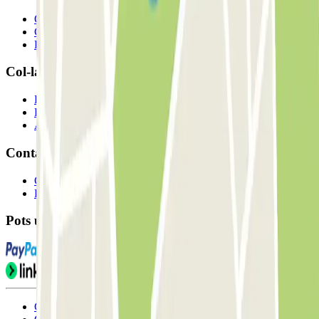
Qui som
Com funciona?
Els nostres pàrquings
Col-laborem?
Professionals
Proveïdor de pàrquing
Afiliat
Contacte
Contacta'ns
FAQ
Pots utilitzar aquests mètodes de pagament:
Condicions d'ús i contratació