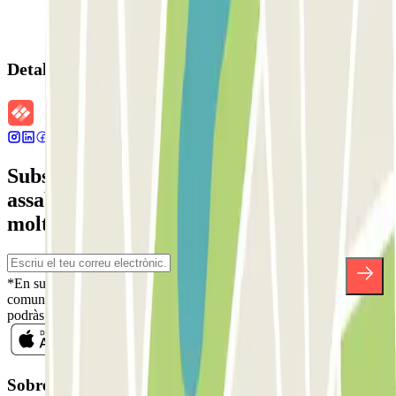
Detalls de la reserva
Subscriu-te a nostra newsletter i
assabenta't de descomptes, sortejos i
moltes altres sorpreses.
*En subscriure't acceptes la nostra Política de Privacitat per a rebre
comunicacions comercials de Parclick. Sense cap compromís,
podràs donar-te de baixa quan vulguis en la mateixa newsletter.
Sobre Parclick