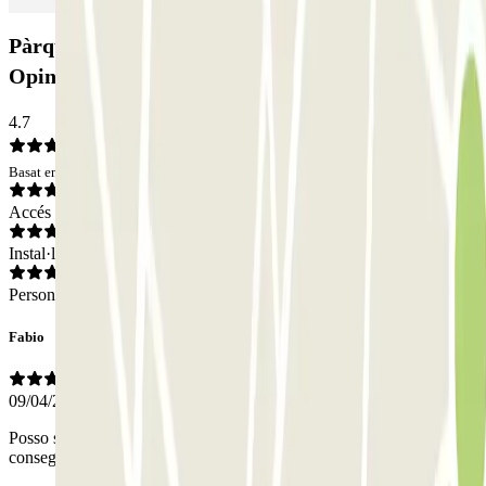
Pàrquing ECTOR - Service Voiturier - Nice - T2:
Opinions
4.7
Basat en 18 opinions
Accés
Instal·lacions
Personal
Fabio
09/04/2026
Posso solo dire che mi hanno dato un ottimo servizio di ritiro e
consegna autovettura.