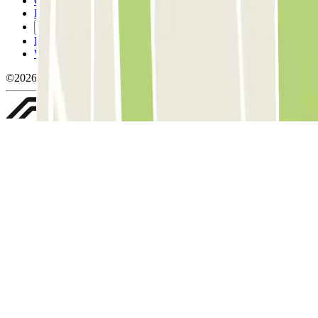
Condicions de cancel-lació
Política de cookies
Gestiona les galetes
Política de privacitat
Whistleblowing
©2026 Parclick. All rights reserved