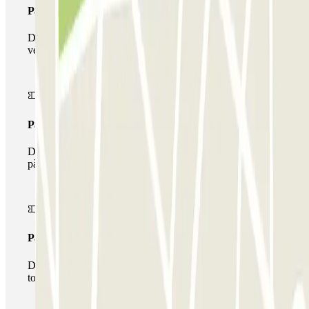
Passi simple
Durant la teva estada podràs entrar i sortir una única
vegada al pàrquing
Passi multipàrquing
Durant la teva estada podràs fer ús de tota la xarxa de
pàrquings d'aquest operador disponibles a Parclick.
Passi il·limitat
Durant la teva estada podràs entrar i sortir del pàrquing
totes les vegades que vulguis.