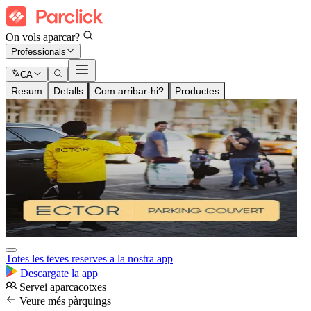
On vols aparcar?
Professionals
CA
Resum
Detalls
Com arribar-hi?
Productes
Totes les teves reserves a la nostra app
Descargate la app
Servei aparcacotxes
Veure més pàrquings