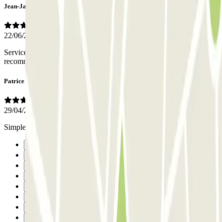
Jean-Jacques
22/06/2025
Service très professionnel et rapide. Toujours à l'écoute du client. A
recommander aux autres clients.
Patrice
29/04/2025
Simple,communication fluide rapide,efficace.
Anterior
1
2
3
4
5
6
Següent