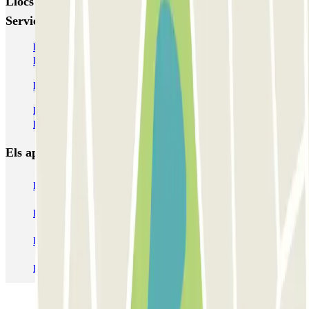
Llocs i esdeveniments interessants a prop de ECTOR -
Service Voiturier - Nice - T2
Pàrquings a prop de la Terminal 2 de l'Aeroport de Niça - Costa
Blava (NCE)
Pàrquings a l'Aeroport de Niça - Costa Blava (NCE)
Pàrquings a prop de la Terminal 1 de l'Aeroport de Niça - Costa
Blava (NCE)
Els aparcaments
més reservats
Pàrquing a Barcelona
Pàrquing a Aeroport de Barcelona-El Prat (BCN)
Pàrquing T1 AENA Aeropuerto Barcelona-El Prat
Pàrquing a Paris
Pàrquing a Madrid
Pàrquing a Venecia