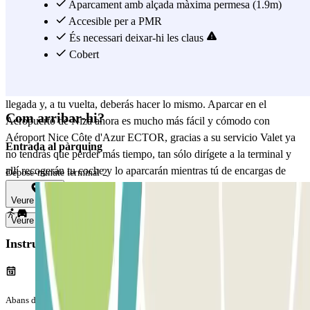
súper tranquilo/a sabiendo que tu vehículo está seguro en un parking
Aparcament amb alçada màxima permesa (1.9m)
cerca y vigilado las 24h del día. El procedimiento a seguir en muy
Accesible per a PMR
simple: un día antes de tu viaje, recibirás un mensaje facilitándote el
És necessari deixar-hi les claus
número de teléfono del conductor del Aéroport Nice Côte d'Azur
Cobert
ECTOR que te recogerá al día siguiente. Lo único que tendrás que
hacer es llamar a este número 15 minutos antes para avisar de tu
llegada y, a tu vuelta, deberás hacer lo mismo. Aparcar en el
Com arribar-hi?
Aeropuerto de Niza ahora es mucho más fácil y cómodo con
Aéroport Nice Côte d'Azur ECTOR, gracias a su servicio Valet ya
Entrada al pàrquing
no tendrás que perder más tiempo, tan sólo dirígete a la terminal y
allí recogerán tu coche y lo aparcarán mientras tú de encargas de
Dépose-minute terminal 2
disfrutar al máximo de tus vacaciones. ¡Ojo! Tendrás que dejar las
Veure mapa
llaves de tu coche.
Veure més
Instruccions
Abans del teu viatge