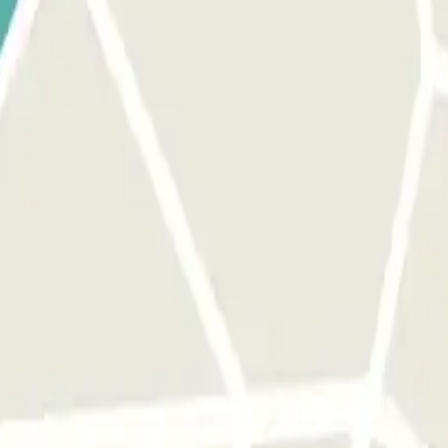
FECTIVO: ACUDE A LA CAJA AUTOMÁTICA SITUADA CERC
LIDA. ESTE BONO ES VÁLIDO PARA UNA ÚNICA ENTRADA 
ESERVA.
àrquing