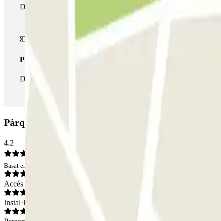
Durant la teva estada podràs fer ús de tota la xarxa de pàrquings
Passi il·limitat
Durant la teva estada podràs entrar i sortir del pàrquing totes les
Pàrquing QUICK Porta Capuana: Opinions
4.2
Basat en 25 opinions
Accés
Instal·lacions