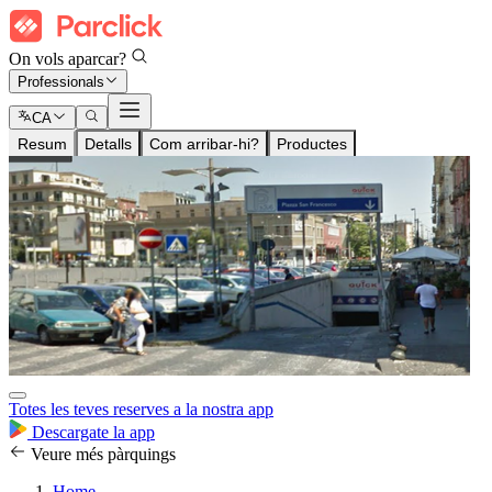
On vols aparcar?
Professionals
CA
Resum
Detalls
Com arribar-hi?
Productes
Totes les teves reserves a la nostra app
Descargate la app
Veure més pàrquings
Home