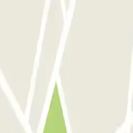
trata e poi all’uscita dover dimostrare che avevo già pagato, senza l’aiut
fonde visto che la vostra entrata dice “Piazza San Francesco”. Inizialm
gefahren