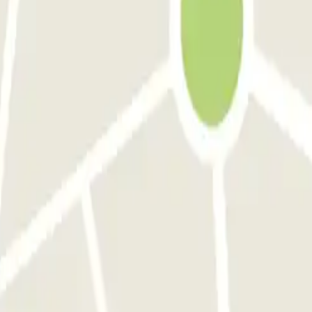
o di un gentile assistente non ci sarei riuscito.
ente ero finito nel parcheggio sbagliato