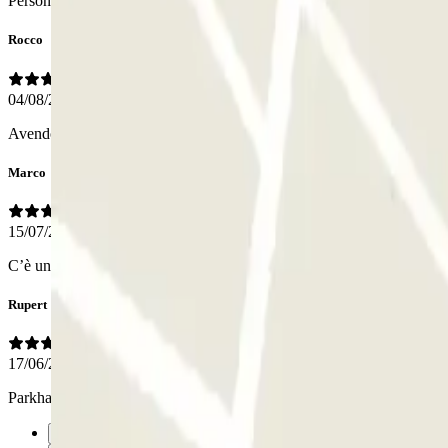
Personal
Rocco
04/08/2025
Avendo già pagato on Line, non avrei dovuto ritirare lo scontrino all’en
Marco
15/07/2025
C’è un parcheggio vicino che porta il nome di Porta Capuna, il che con
Rupert
17/06/2025
Parkhaus ist als „San Francesco“ bezeichnet bin daher einmal vorbei
Anterior