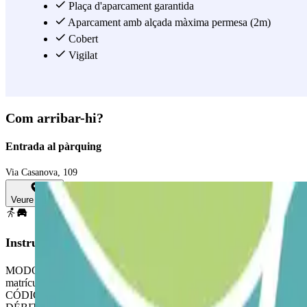
Plaça d'aparcament garantida
Aparcament amb alçada màxima permesa (2m)
Cobert
Vigilat
Com arribar-hi?
Entrada al pàrquing
Via Casanova, 109
Veure mapa
Instruccions
MODO DE ACCESO Y SALIDA DEL PARKING PARA CLIENTES CON RESER
matrícula o escanea el CÓDIGO QR presente en el bono. A tu regreso, di
CÓDIGO QR del bono de confirmación. IMPORTANTE: SI