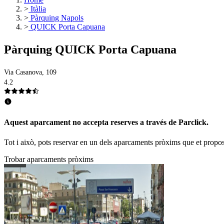
>
Itàlia
>
Pàrquing Napols
>
QUICK Porta Capuana
Pàrquing QUICK Porta Capuana
Via Casanova, 109
4.2
Aquest aparcament no accepta reserves a través de Parclick.
Tot i això, pots reservar en un dels aparcaments pròxims que et propo
Trobar aparcaments pròxims