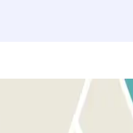
de la barrera de entrada mediante el reconocimiento de
 barrera no se abre en la entrada o en la salida, puedes escanear el
FERENCIA PODRÁ ABONARSE CON TARJETA DE CRÉDITO O