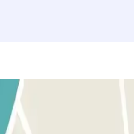
VA ONLINE: A tu llegada al aparcamiento, espera la apertura 
rígete a las columnas de salida y espera la apertura de la barrera. Si la
 LA ESTANCIA SUPERA EL PERIODO PAGADO ONLINE, LA DI