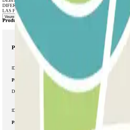
DÉBITO EN LA COLUMNA DE SALIDA. PARA PAGOS EN E
DIFERENCIA ANTES DE IR HACIA LAS BARRERAS DE SA
LAS FECHAS Y HORARIOS INDICADOS EN EL BONO DE R
Veure més
Productes de Parclick
Productes de Parclick
Passi simple
Durant la teva estada podràs entrar i sortir una única vegada al p
Passi multipàrquing