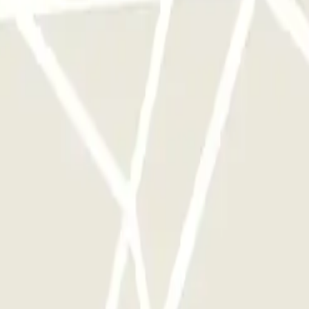
 d'aquest operador disponibles a Parclick.
 vegades que vulguis.