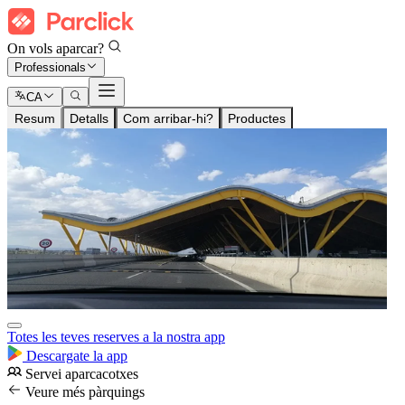
On vols aparcar?
Professionals
CA
Resum
Detalls
Com arribar-hi?
Productes
Totes les teves reserves a la nostra app
Descargate la app
Servei aparcacotxes
Veure més pàrquings