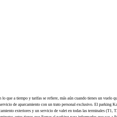
lo que a tiempo y tarifas se refiere, más aún cuando tienes un vuelo q
n servicio de aparcamiento con un trato personal exclusivo. El parking K
camiento exteriores y un servicio de valet en todas las terminales (T1, 
0 minutos antes tienes que llamar al parking para informarles que vas a lle