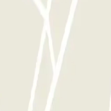
 d'aquest operador disponibles a Parclick.
 vegades que vulguis.