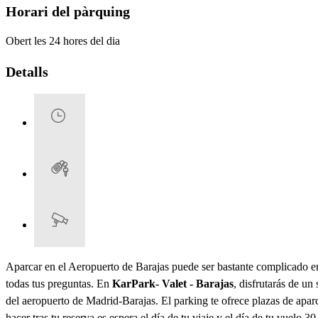
Horari del pàrquing
Obert les 24 hores del dia
Detalls
Aparcar en el Aeropuerto de Barajas puede ser bastante complicado en 
todas tus preguntas. En
KarPark- Valet - Barajas
, disfrutarás de u
del aeropuerto de Madrid-Barajas. El parking te ofrece plazas de apar
hacer tras tu reserva es espera el día de tu viaje y el día de tu vuelo 3