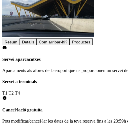
Resum
Detalls
Com arribar-hi?
Productes
Servei aparcacotxes
Aparcaments als afores de l'aeroport que us proporcionen un servei de
Servei a terminals
T1
T2
T4
Cancel·lació gratuïta
Pots modificar/cancel·lar les dates de la teva reserva fins a les 23:59h d