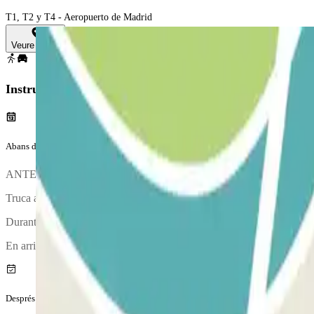
T1, T2 y T4 - Aeropuerto de Madrid
Veure mapa
Instruccions
Abans del teu viatge
ANTES DE TU LLEGADA: llama 30 minutos antes al parking para qu
Truca al pàrquing aproximadament 30 minuts abans d'arribar a l'aeropo
Durant la trucada, una persona et confirmarà el punt de trobada.
En arribar es realitzarà una inspecció del teu vehicle.
Després del teu viatge