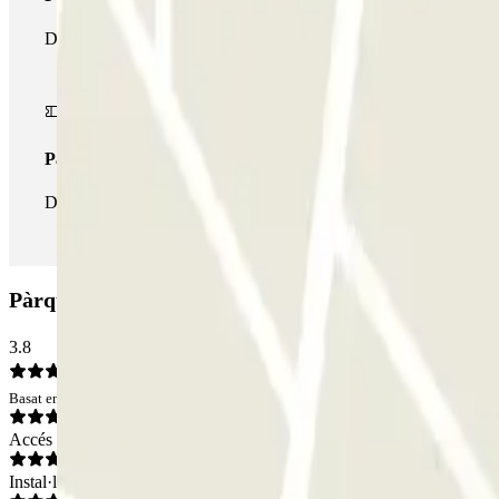
Durant la teva estada podràs fer ús de tota la xarxa de pàrquings
Passi il·limitat
Durant la teva estada podràs entrar i sortir del pàrquing totes les
Pàrquing Karpark - Valet - Barajas: Opinions
3.8
Basat en 2 opinions
Accés
Instal·lacions