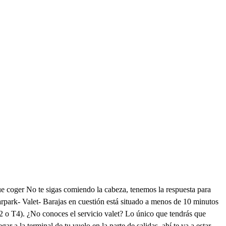
ue coger No te sigas comiendo la cabeza, tenemos la respuesta para
arpark- Valet- Barajas en cuestión está situado a menos de 10 minutos
T2 o T4). ¿No conoces el servicio valet? Lo único que tendrás que
gar a la terminal de tu vuelo en la parte de salidas, ahí te va a estar