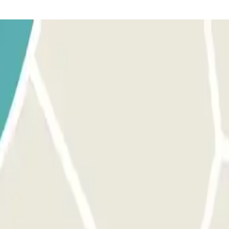
e recojan tu coche en la parte de SALIDAS.
rt. El número de telèfon de l'aparcament es proporcionarà un cop feta l