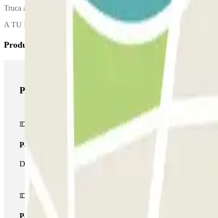
Truca al pàrquing per sol·licitar l'entrega del vehicle. El número de te
A TU REGRESO: cuando recojas tus males, llama al parking 30 minutos
Productes de Parclick
Productes de Parclick
Passi simple
Durant la teva estada podràs entrar i sortir una única vegada al p
Passi multipàrquing