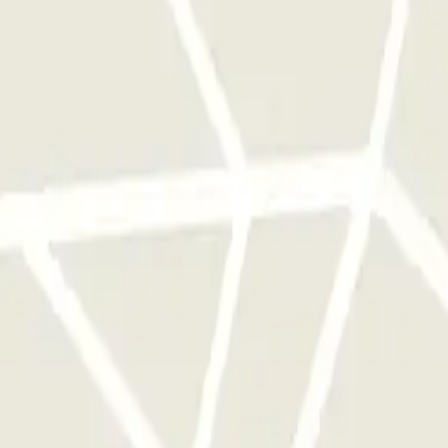
lèfon del pàrquing se't proporcionarà un cop feta la reserva.
 antes y en el mismo punto donde dejaste tu coche, el personal te esp
àrquing