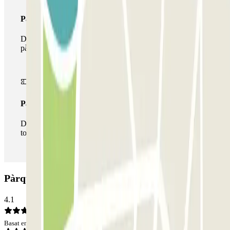
Passi multipàrquing
Durant la teva estada podràs fer ús de tota la xarxa de
pàrquings d'aquest operador disponibles a Parclick.
Passi il·limitat
Durant la teva estada podràs entrar i sortir del pàrquing
totes les vegades que vulguis.
Pàrquing Avenida de Portugal EMT: Opinions
4.1
Basat en 1265 opinions