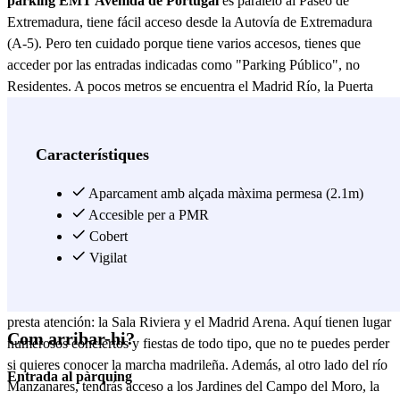
parking EMT Avenida de Portugal
es paralelo al Paseo de
Extremadura, tiene fácil acceso desde la Autovía de Extremadura
(A-5). Pero ten cuidado porque tiene varios accesos, tienes que
acceder por las entradas indicadas como "Parking Público", no
Residentes. A pocos metros se encuentra el Madrid Río, la Puerta
del Ángel y el famoso Madrid Arena. Si vas a venir a algún evento
organizado en este pabellón ¿a qué esperas para reservar tu plaza de
aparcamiento en este parking? Es el más próximo que vas a
Característiques
encontrar y con las mejores calidades. Aunque se trate de un parking
un poco a las afueras del centro de Madrid, no tienes de qué
Aparcament amb alçada màxima permesa (2.1m)
preocuparte. La parada de metro Puerta del Ángel (línea 6) está muy
Accesible per a PMR
cerca, así que podrás llegar sin problema hasta el centro de la capital.
Cobert
EMT Avenida de Portugal no es el típico parking periférico perdido
Vigilat
en mitad de la nada, no. Este parking tiene en los alrededores dos de
los recintos donde se celebran eventos más importantes de la capital,
presta atención: la Sala Riviera y el Madrid Arena. Aquí tienen lugar
Com arribar-hi?
numerosos conciertos y fiestas de todo tipo, que no te puedes perder
si quieres conocer la marcha madrileña. Además, al otro lado del río
Entrada al pàrquing
Manzanares, tendrás acceso a los Jardines del Campo del Moro, la