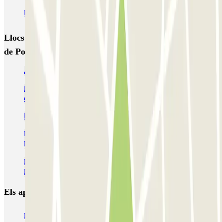
EMT Marqués de Salamanca
Avenida de Portugal EMT
Llocs i esdeveniments interessants a prop de Avenida
de Portugal EMT
Aparcar cerca de Argüelles
Madrid baratos, ¡tu aparcamiento low cost en el centro de la
ciudad!
Pàrquings a l'Aeroport Adolfo Suárez de Madrid-Barajas (MAD)
Pàrquings a prop de la Terminal 4 de l'Aeroport de Adolfo Suárez
Madrid-Barajas (MAD)
Pàrquings a prop de la Terminal 1 de l'Aeroport de Adolfo Suárez
Madrid-Barajas (MAD)
Els aparcaments
més reservats
Pàrquing a Barcelona