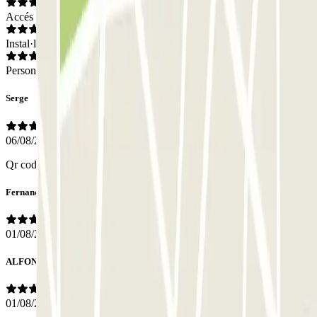
Accés
Instal·lacions
Personal
Serge
06/08/2026
Qr code ne fonctionne pas, alors qu'on avait réservé sur internet.
Fernando
01/08/2026
ALFONSO
01/08/2026