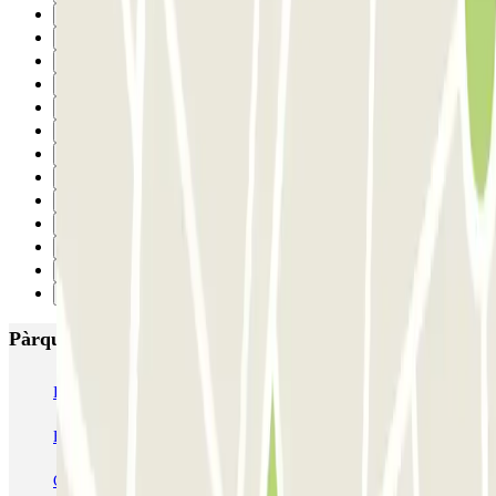
17
18
19
20
21
22
23
24
25
26
27
28
Següent
Pàrquings més valorats a Madrid
IC Alenza-Ponzano
CAPORAL Presidente Carmona Bernabéu
HOMELY Azcona
SABA Plaza de los Mostenses
EMT Recoletos
Coslada (Avenida de América)
Mundial
EMT Pedro Zerolo