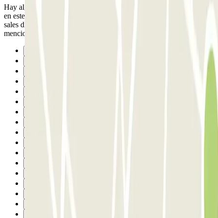
Hay algo que deberíais tener en cuenta. El qr nunca ha funcionado
en este parking a la entrada. Es decir, sacas el ticket y luego cuando
sales días más tarde tienes que pasar por la caseta del vigilante. Lo
menciono para futuros clientes.
Anterior
1
2
3
4
5
6
7
8
9
10
11
12
13
14
15
16