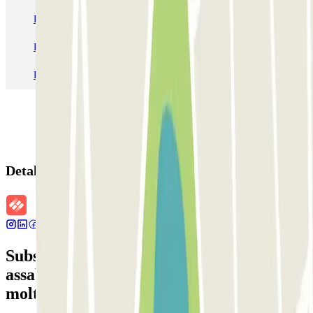
Pàrquing a Aeroport de Barcelona-El Prat (BCN)
Pàrquing T1 AENA Aeropuerto Barcelona-El Prat
Pàrquing a Paris
Pàrquing a Madrid
Pàrquing a Venecia
Detalls de la reserva
Subscriu-te a nostra newsletter i
assabenta't de descomptes, sortejos i
moltes altres sorpreses.