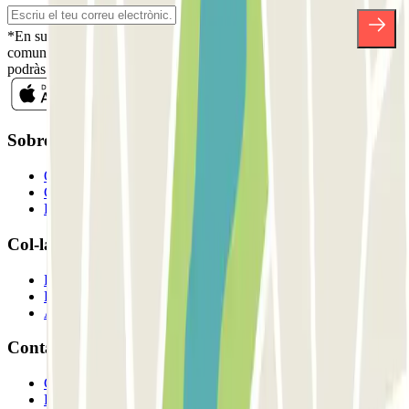
*En subscriure't acceptes la nostra Política de Privacitat per a rebre
comunicacions comercials de Parclick. Sense cap compromís,
podràs donar-te de baixa quan vulguis en la mateixa newsletter.
Sobre Parclick
Qui som
Com funciona?
Els nostres pàrquings
Col-laborem?
Professionals
Proveïdor de pàrquing
Afiliat
Contacte
Contacta'ns
FAQ