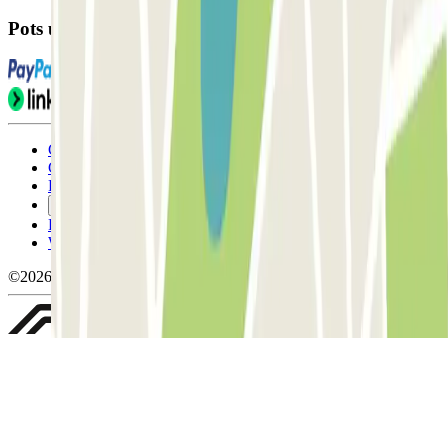
Pots utilitzar aquests mètodes de pagament:
Condicions d'ús i contratació
Condicions de cancel-lació
Política de cookies
Gestiona les galetes
Política de privacitat
Whistleblowing
©2026 Parclick. All rights reserved