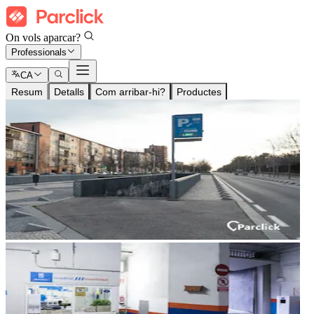
On vols aparcar?
Professionals
CA
Resum
Detalls
Com arribar-hi?
Productes