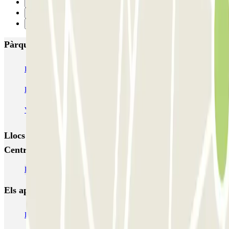
2
3
Següent
Pàrquings més valorats a Valladolid
IC Plaza de Portugalete
SABA Estación Valladolid
Plaza del Milenio
Plaza de España - Inside Home
Valladolid Centro - Doctrinos
Llocs i esdeveniments interessants a prop de Valladolid
Centro - Doctrinos
Pàrquings a l'Aeroport de Valladolid (VLL)
Els aparcaments
més reservats
Pàrquing a Barcelona