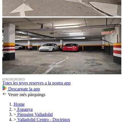
Totes les teves reserves a la nostra app
Descargate la app
Veure més pàrquings
Home
>
Espanya
>
Pàrquing Valladolid
>
Valladolid Centro - Doctrinos