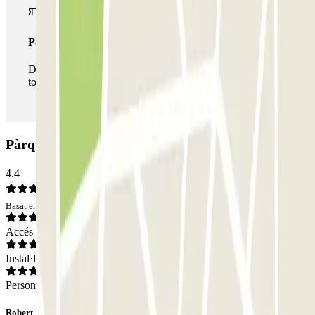
Passi il·limitat
Durant la teva estada podràs entrar i sortir del pàrquing
totes les vegades que vulguis.
Pàrquing Valladolid Centro - Doctrinos: Opinions
4.4
Basat en 8 opinions
Accés
Instal·lacions
Personal
Robert