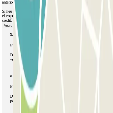
anteriorment per entrar i sortir.
Si heu excedit el temps d'estada: aneu al caixer automàtic i indiqueu
el vostre número de matrícula per abonar l'excés amb targeta de
Productes de Parclick
crèdit. L'excés es calcula a preu de tarifa de l'aparcament.
Veure més
Passi simple
Durant la teva estada podràs entrar i sortir una única
vegada al pàrquing
Passi multipàrquing
Durant la teva estada podràs fer ús de tota la xarxa de
pàrquings d'aquest operador disponibles a Parclick.