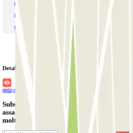
Pàrquing a Aeroport de Barcelona-El Prat (BCN)
Pàrquing T1 AENA Aeropuerto Barcelona-El Prat
Pàrquing a Paris
Pàrquing a Madrid
Pàrquing a Venecia
Detalls de la reserva
Subscriu-te a nostra newsletter i
assabenta't de descomptes, sortejos i
moltes altres sorpreses.