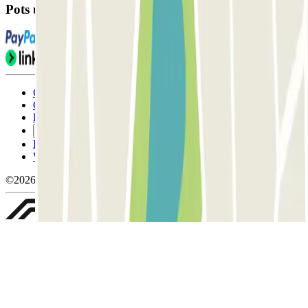
Pots utilitzar aquests mètodes de pagament:
Condicions d'ús i contratació
Condicions de cancel-lació
Política de cookies
Gestiona les galetes
Política de privacitat
Whistleblowing
©2026 Parclick. All rights reserved