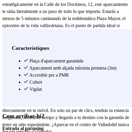
estratégicamente en la Calle de los Doctrinos, 12, este aparcamiento
te sitúa literalmente a un paso de todo lo que importa. Estarás a
menos de 5 minutos caminando de la emblemática Plaza Mayor, el
epicentro de la vida vallisoletana. Es el punto de partida ideal si
quieres ir de compras por la calle Santiago o Constitución, visitar la
histórica Casa de Cervantes o disfrutar de una tarde cultural en el
Teatro Zorrilla o el Teatro Calderón. Además, su cercanía al parque
Característiques
del Campo Grande lo convierte en una opción excelente para dar un
paseo relajante tras tus gestiones. La comodidad es nuestra
Plaça d'aparcament garantida
prioridad. Por eso, este parking es un espacio cubierto y vigilado,
Aparcament amb alçada màxima permesa (3m)
diseñado para que sientas que tu vehículo está en las mejores manos.
Accesible per a PMR
Ofrece acceso las 24 horas, dándote la flexibilidad total que
Cobert
necesitas, ya sea para una cena que se alarga o para una reunión de
Vigilat
trabajo a primera hora. No dejes tu tranquilidad al azar. Reserva tu
plaza ahora a través de Parclick o utilizando la app de Parclick
directamente en tu móvil. En solo un par de clics, tendrás tu estancia
Com arribar-hi?
asegurada, ahorrarás tiempo y llegarás a tu destino con la garantía de
tener un sitio esperándote. ¡Aparcar en el centro de Valladolid nunca
Entrada al pàrquing
fue tan sencillo y cómodo!