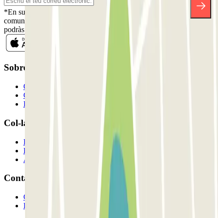
*En subscriure't acceptes la nostra Política de Privacitat per a rebre
comunicacions comercials de Parclick. Sense cap compromís,
podràs donar-te de baixa quan vulguis en la mateixa newsletter.
Sobre Parclick
Qui som
Com funciona?
Els nostres pàrquings
Col-laborem?
Professionals
Proveïdor de pàrquing
Afiliat
Contacte
Contacta'ns
FAQ