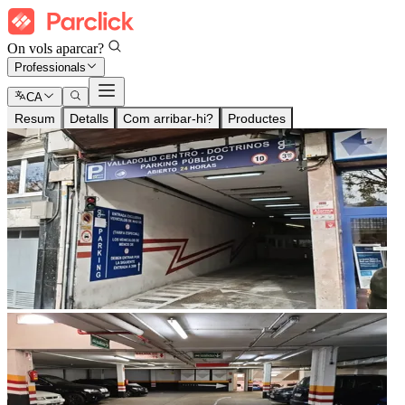
On vols aparcar?
Professionals
CA
Resum
Detalls
Com arribar-hi?
Productes