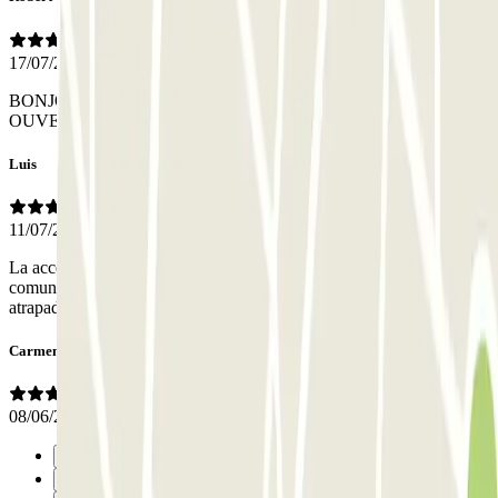
17/07/2026
BONJOUR LA SORTIE LABARRIERE NE S EST PAS
OUVERTE AIDE PAR UN PASSAGER PRECEDENT
Luis
11/07/2026
La accesibilidad estuvo bien pero al salir tuve que volver a
comunicarme con el personal para que me abriera, quedándome
atrapado en la rampa de salida y sin iluminación alguna.
Carmen
08/06/2026
Anterior
1