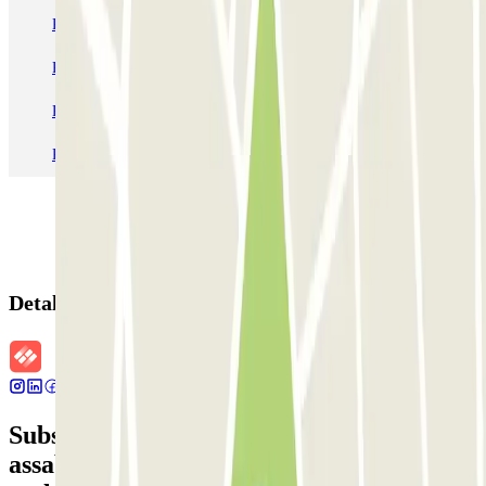
Pàrquing a Barcelona
Pàrquing a Aeroport de Barcelona-El Prat (BCN)
Pàrquing T1 AENA Aeropuerto Barcelona-El Prat
Pàrquing a Paris
Pàrquing a Madrid
Pàrquing a Venecia
Detalls de la reserva
Subscriu-te a nostra newsletter i
assabenta't de descomptes, sortejos i