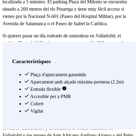
localizada a 5 minutos. El parking Plaza del Milenio se encuentra
situado a 200 metros del río Pisuerga y tiene muy fácil acceso si
vienes por la Nacional N-601 (Paseo del Hospital Militar), por la
Avenida de Salamanca o el Paseo de Isabel la Católica.
Si quieres pasar un día rodeado de naturaleza en Valladolid, el
parking Plaza del Milenio se encuentra a tan sólo 500 metros el
parque de La Rosaleda, en el que puedes llegar a encontrar la
conocida Playa de Valladolid; y a 600 de Campo Grande, el cual
Característiques
alberga la Fuente de la Fama y la Oficina de Turismo de Valladolid.;
y a unos metros más, tienes la posibilidad de visitar la Plaza
Plaça d'aparcament garantida
Poniente, que converge con el Puente del Poniente, el cual cruza el
Aparcament amb alçada màxima permesa (2.2m)
río Pisuerga.
Entrada flexible
Accesible per a PMR
Aparcar en la Plaza Mayor de Valladolid ya no va a ser un problema
Cobert
gracias al parking Plaza del Milenio, el cual se ubica a 10 minutos
Vigilat
andando, así como a 15 minutos como máximo del centro histórico,
donde puedes visitar la Catedral de Valladolid, el Pasaje Gutiérrez,
el Museo Catedralicio y Diocesano, el Teatro Calderón de
Valladolid o los museo de Arte Africano Arellano Alonso y del Patio