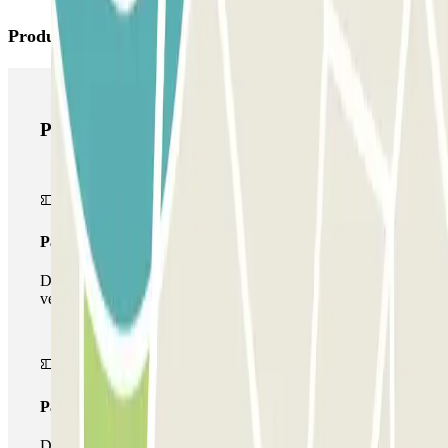
Productes de Parclick
Productes de Parclick
Passi simple
Durant la teva estada podràs entrar i sortir una única
vegada al pàrquing
Passi multipàrquing
Durant la teva estada podràs fer ús de tota la xarxa de