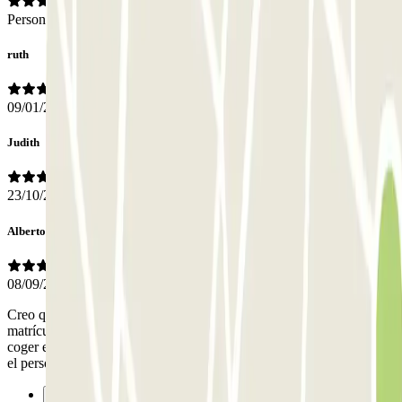
Personal
ruth
09/01/2026
Judith
23/10/2025
Alberto
08/09/2025
Creo que la gestión no es la correcta lo ideal sería dar el número de
matrícula y cuando llegues q se abra sola la puerta y no tener q
coger el tiket y la salida igual no q me tocó llamar x tlf para abrirme
el personal fue amable conmigo. Un saludo
Anterior