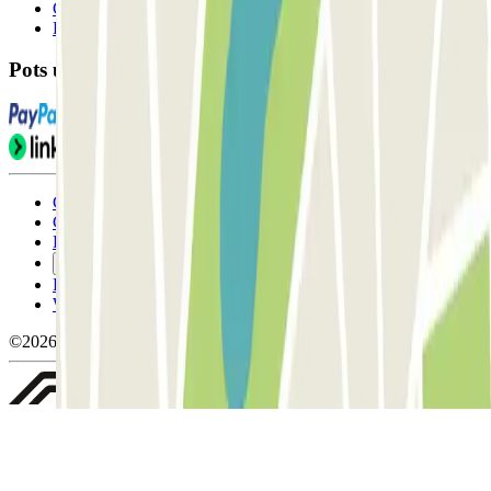
Contacta'ns
FAQ
Pots utilitzar aquests mètodes de pagament:
Condicions d'ús i contratació
Condicions de cancel-lació
Política de cookies
Gestiona les galetes
Política de privacitat
Whistleblowing
©2026 Parclick. All rights reserved