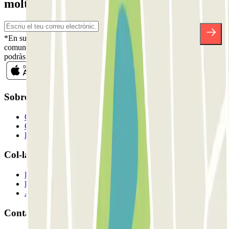
moltes altres sorpreses.
*En subscriure't acceptes la nostra Política de Privacitat per a rebre
comunicacions comercials de Parclick. Sense cap compromís,
podràs donar-te de baixa quan vulguis en la mateixa newsletter.
Sobre Parclick
Qui som
Com funciona?
Els nostres pàrquings
Col-laborem?
Professionals
Proveïdor de pàrquing
Afiliat
Contacte