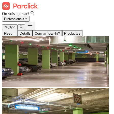
On vols aparcar?
Professionals
CA
Resum
Detalls
Com arribar-hi?
Productes