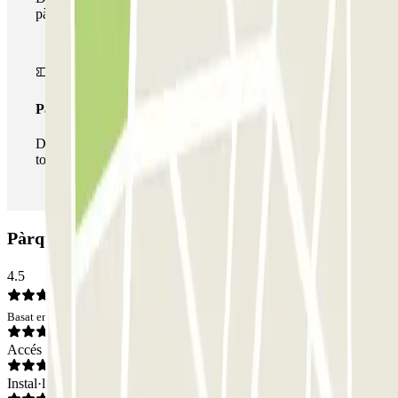
pàrquings d'aquest operador disponibles a Parclick.
Passi il·limitat
Durant la teva estada podràs entrar i sortir del pàrquing
totes les vegades que vulguis.
Pàrquing Plaza del Milenio: Opinions
4.5
Basat en 10 opinions
Accés
Instal·lacions