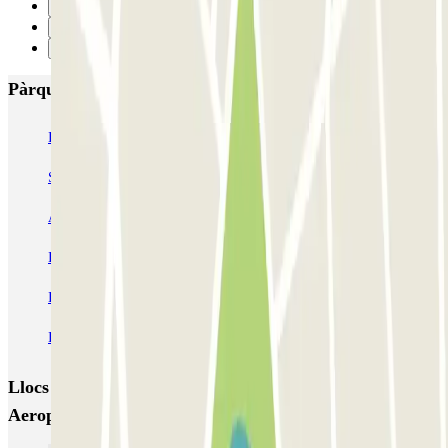
10
11
Següent
Pàrquings més valorats a Saragossa
IC Eduardo Ibarra
San Clemente
SABA Estación Zaragoza - Delicias
AENA Aeropuerto de Zaragoza - General P1
INDIGO Salamero
INDIGO Hospital Clinico
INDIGO El Carmen
INDIGO Plaza del Pilar - Juzgados
INDIGO Plaza del Pilar - Ayuntamiento
INDIGO Audiorama
Llocs i esdeveniments interessants a prop de AENA
Aeropuerto de Zaragoza - General P1