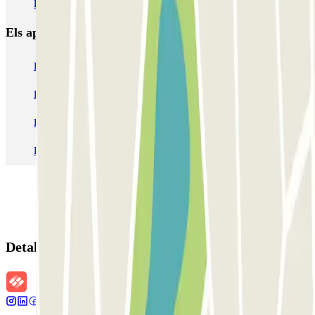
Pàrquings a l'Aeroport de Saragossa (ZAZ)
Els aparcaments
més reservats
Pàrquing a Barcelona
Pàrquing a Aeroport de Barcelona-El Prat (BCN)
Pàrquing T1 AENA Aeropuerto Barcelona-El Prat
Pàrquing a Paris
Pàrquing a Madrid
Pàrquing a Venecia
Detalls de la reserva