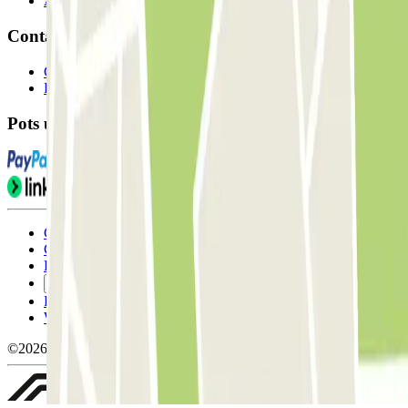
Afiliat
Contacte
Contacta'ns
FAQ
Pots utilitzar aquests mètodes de pagament:
Condicions d'ús i contratació
Condicions de cancel-lació
Política de cookies
Gestiona les galetes
Política de privacitat
Whistleblowing
©2026 Parclick. All rights reserved