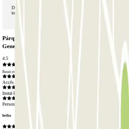
Durant la teva estada podràs entrar i sortir del pàrquing
totes les vegades que vulguis.
Pàrquing AENA Aeropuerto de Zaragoza -
General P1: Opinions
4.5
Basat en 32 opinions
Accés
Instal·lacions
Personal
heiko