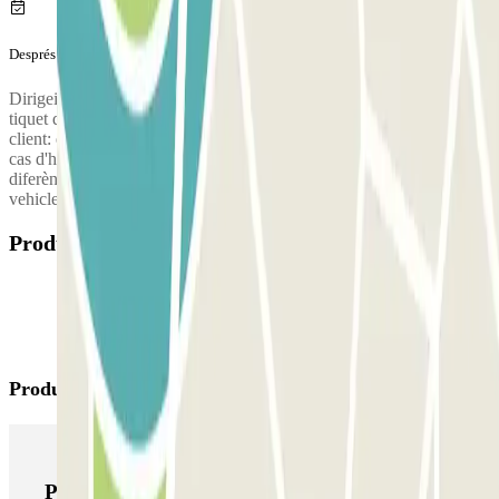
Després del teu viatge
Dirigeix-te a la cabina de control (o caixer automàtic) per validar el
tiquet que vas agafar a l'entrada.
Ubicació de la cabina d'atenció al
client: en frente de la terminal en la zona de de llegadas.
Només en
cas d'haver superat el temps de la teva reserva hauràs d'abonar la
diferència al pàrquing. Després, condueix fins la sortida amb el teu
vehicle i utilitza aquest tiquet per obrir la barrera.
Productes disponibles
Productes de Parclick
Productes de Parclick