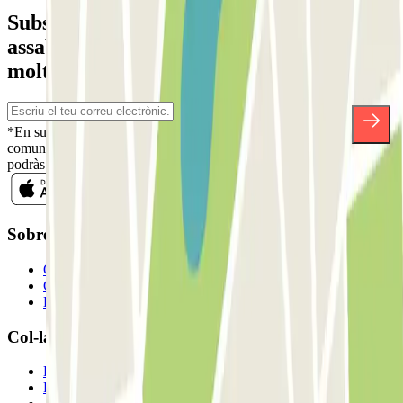
Subscriu-te a nostra newsletter i
assabenta't de descomptes, sortejos i
moltes altres sorpreses.
*En subscriure't acceptes la nostra Política de Privacitat per a rebre
comunicacions comercials de Parclick. Sense cap compromís,
podràs donar-te de baixa quan vulguis en la mateixa newsletter.
Sobre Parclick
Qui som
Com funciona?
Els nostres pàrquings
Col-laborem?
Professionals
Proveïdor de pàrquing