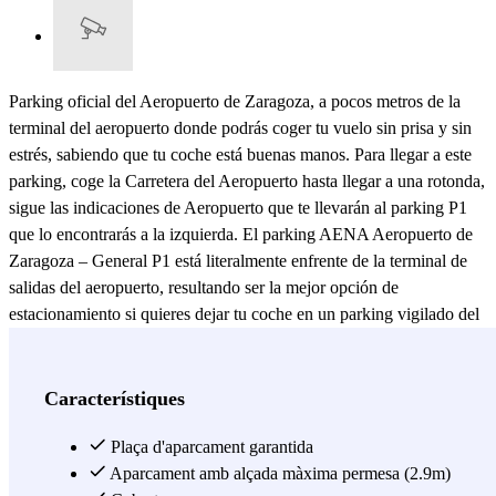
Parking oficial del Aeropuerto de Zaragoza, a pocos metros de la
terminal del aeropuerto donde podrás coger tu vuelo sin prisa y sin
estrés, sabiendo que tu coche está buenas manos. Para llegar a este
parking, coge la Carretera del Aeropuerto hasta llegar a una rotonda,
sigue las indicaciones de Aeropuerto que te llevarán al parking P1
que lo encontrarás a la izquierda. El parking AENA Aeropuerto de
Zaragoza – General P1 está literalmente enfrente de la terminal de
salidas del aeropuerto, resultando ser la mejor opción de
estacionamiento si quieres dejar tu coche en un parking vigilado del
Aeropuerto de Zaragoza. Si tienes prisa y no quieres perder tiempo
buscando un parking en el Aeropuerto de Zaragoza, no te preocupes
más: este parking cubierto está a solo 1 minuto andando de la
Característiques
terminal, es vigilado y abierto 24 horas. En otras palabras, llegues
cuando llegues, podrás sin problema aparcar en el parking AENA
Plaça d'aparcament garantida
Aeropuerto de Zaragoza – General P1, con total seguridad. Gracias
Aparcament amb alçada màxima permesa (2.9m)