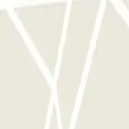
àrquing
 d'aquest operador disponibles a Parclick.