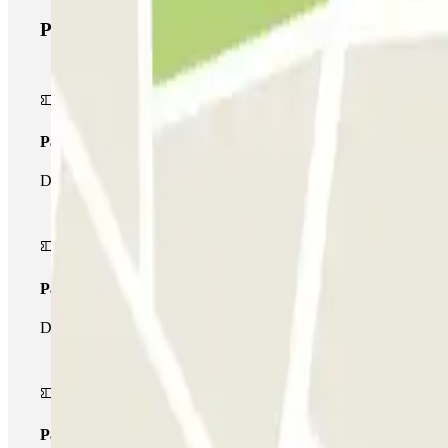
Productes de Parclick
Passi simple
Durant la teva estada podràs entrar i sortir una única vegada al p
Passi multipàrquing
Durant la teva estada podràs fer ús de tota la xarxa de pàrquings
Passi il·limitat