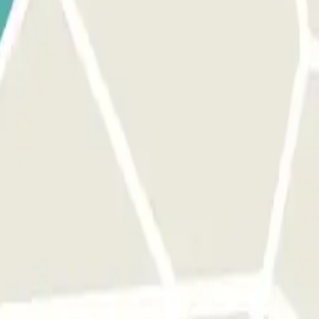
rt. El número de telèfon de l'aparcament es proporcionarà un cop feta l
lèfon del pàrquing se't proporcionarà un cop feta la reserva.