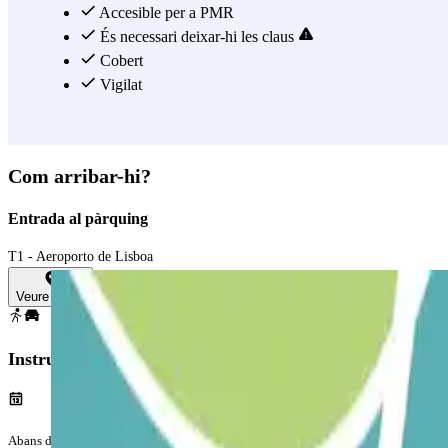
Accesible per a PMR
És necessari deixar-hi les claus
Cobert
Vigilat
Com arribar-hi?
Entrada al pàrquing
T1 - Aeroporto de Lisboa
Veure mapa
Instruccions
Abans del teu viatge