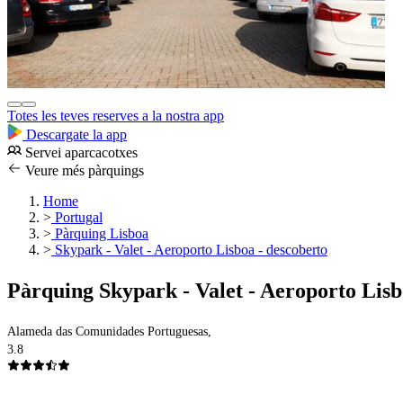
Totes les teves reserves a la nostra app
Descargate la app
Servei aparcacotxes
Veure més pàrquings
Home
>
Portugal
>
Pàrquing Lisboa
>
Skypark - Valet - Aeroporto Lisboa - descoberto
Pàrquing Skypark - Valet - Aeroporto Lisb
Alameda das Comunidades Portuguesas,
3.8