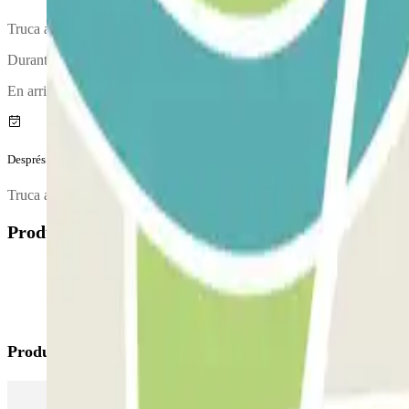
Truca al pàrquing aproximadament 10 minuts abans d'arribar a l'aeropo
Durant la trucada, una persona et confirmarà el punt de trobada.
En arribar es realitzarà una inspecció del teu vehicle.
Després del teu viatge
Truca al pàrquing per sol·licitar l'entrega del vehicle. El número de te
Productes disponibles
Productes de Parclick