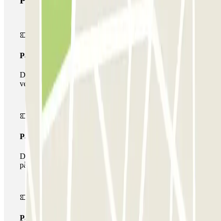
Productes de Parclick
Passi simple
Durant la teva estada podràs entrar i sortir una única
vegada al pàrquing
Passi multipàrquing
Durant la teva estada podràs fer ús de tota la xarxa de
pàrquings d'aquest operador disponibles a Parclick.
Passi il·limitat