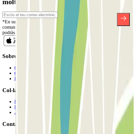
moltes altres sorpreses.
*En subscriure't acceptes la nostra Política de Privacitat per a rebre
comunicacions comercials de Parclick. Sense cap compromís,
podràs donar-te de baixa quan vulguis en la mateixa newsletter.
Sobre Parclick
Qui som
Com funciona?
Els nostres pàrquings
Col-laborem?
Professionals
Proveïdor de pàrquing
Afiliat
Contacte