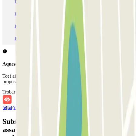
Pàrquing a Barcelona
Pàrquing a Aeroport de Barcelona-El Prat (BCN)
Pàrquing T1 AENA Aeropuerto Barcelona-El Prat
Pàrquing a Paris
Pàrquing a Madrid
Pàrquing a Venecia
Aquest aparcament no accepta reserves a través de Parclick.
Tot i això, pots reservar en un dels aparcaments pròxims que et
proposem.
Trobar aparcaments pròxims
Subscriu-te a nostra newsletter i
assabenta't de descomptes, sortejos i