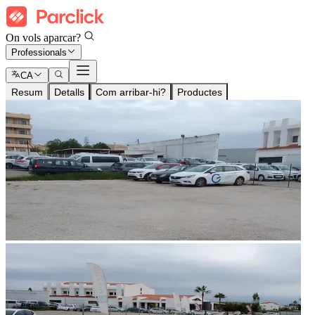
On vols aparcar?
Professionals
CA
Resum
Detalls
Com arribar-hi?
Productes