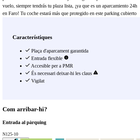
vuelo, siempre tendrás tu plaza lista, ¡ya que es un aparcamiento 24h
en Faro! Tu coche estará más que protegido en este parking cubierto
y, además, el Park & Siga - P&R - Aeroporto do Faro tiene un
servicio de lanzadera que te llevará hasta el aeropuerto en 5 min.
Ahora sí, reserva tu plaza de aparcamiento en este parking en el
Característiques
aeropuerto de Faro y, ¡todo listo para embarcar! En este
aparcamiento es necesario dejar las llaves del coche.
Plaça d'aparcament garantida
Entrada flexible
Veure més
Accesible per a PMR
És necessari deixar-hi les claus
Vigilat
Com arribar-hi?
Entrada al pàrquing
N125-10