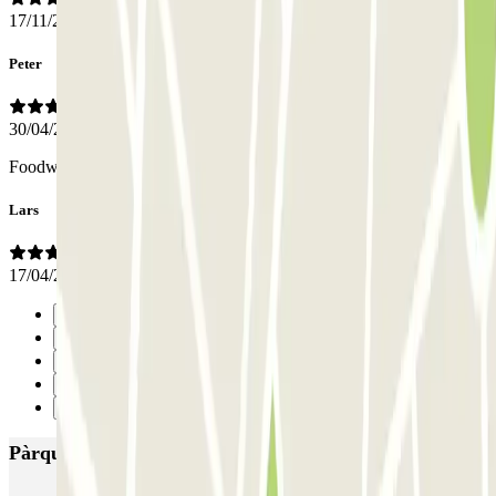
17/11/2023
Peter
30/04/2023
Foodwalk from the airport
Lars
17/04/2023
Anterior
1
2
3
Següent
Pàrquings més valorats a Faro