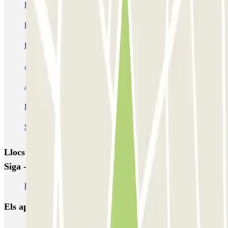
Park & Fly - Aeroporto de Faro
SABA Pontinha
Faro Vehicle Storage - Aeroporto de Faro - P+R descoberto
Park & Siga - P&R - Aeroporto do Faro
Airpark - Valet - Aeroporto Faro - indoor
Airpark - Valet - Aeroporto Faro - descoberto
Redpark - Valet - Aeroporto Faro - descoberto
Skypark - Valet - Aeroporto Faro - descoberto
Llocs i esdeveniments interessants a prop de Park &
Siga - P&R - Aeroporto do Faro
Pàrquings a l'Aeroport de Faro (FAO)
Els aparcaments
més reservats