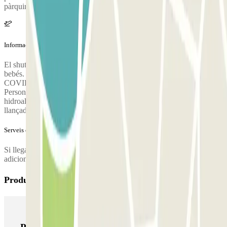
pàrquing es donarà després de fer la reserva.
Informació addicional
El shuttle dispone de 8 plazas. Es necesario solicitar la silla para
bebés. Aquest pàrquing compte amb les mesures preventives del
COVID-19 següents: Mascaretes pels clients Guants pels clients
Personal protegit amb mascaretes Personal protegit amb guants Gel
hidroalcohòlic Rentada de véhicle Nombre màxim de places en
llançadera: 4
Serveis extra (no inclosos al preu)
Si llegas entre las 00:00 y las 04:00, el parking te hará un cargo
adicional de 6€.
Productes de Parclick