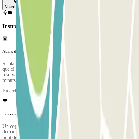
Veure mapa
Instruccions
Abans del teu viatge
Sisplau, arriba al pàrquing amb temps suficient. Tingues en compte
que el procés de check-in, des que aparques, es comprova la teva
reserva i agafes l'autobús a l'aeroport, dura aproximadament 10
minuts
En arribar es realitzarà una inspecció del teu vehicle.
Després del teu viatge
Un cop hagis recollit les teves maletes, truca al pàrquing per
demanar que et recullin. Durant aquesta trucada, algú et dirà on és el
punt de trobada a la terminal de l'aeroport. El número de telèfon del