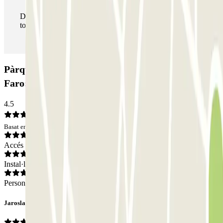
Durant la teva estada podràs entrar i sortir del pàrquing
totes les vegades que vulguis.
Pàrquing Park & Siga - P&R - Aeroporto do
Faro: Opinions
4.5
Basat en 8 opinions
Accés
Instal·lacions
Personal
Jaroslav