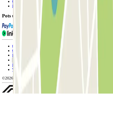
Contacta'ns
FAQ
Pots utilitzar aquests mètodes de pagament:
Condicions d'ús i contratació
Condicions de cancel-lació
Política de cookies
Gestiona les galetes
Política de privacitat
Whistleblowing
©2026 Parclick. All rights reserved