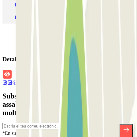
Pàrquing T1 AENA Aeropuerto Barcelona-El Prat
Pàrquing a Paris
Pàrquing a Madrid
Pàrquing a Venecia
Detalls de la reserva
Subscriu-te a nostra newsletter i
assabenta't de descomptes, sortejos i
moltes altres sorpreses.
*En subscriure't acceptes la nostra Política de Privacitat per a rebre