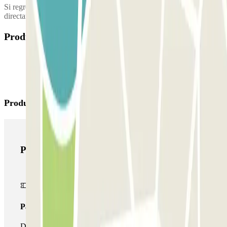
Si regresa una vez finalizada la reserva, deberá abonar la diferencia
directamente al parque, según la tarifa en vigor.
Productes disponibles
Productes de Parclick
Productes de Parclick
Passi simple
Durant la teva estada podràs entrar i sortir una única