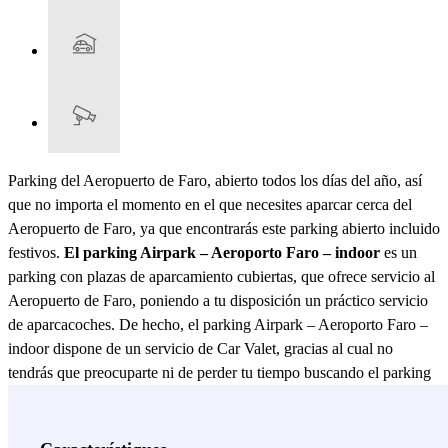
Parking del Aeropuerto de Faro, abierto todos los días del año, así
que no importa el momento en el que necesites aparcar cerca del
Aeropuerto de Faro, ya que encontrarás este parking abierto incluido
festivos.
El parking Airpark – Aeroporto Faro – indoor
es un
parking con plazas de aparcamiento cubiertas, que ofrece servicio al
Aeropuerto de Faro, poniendo a tu disposición un práctico servicio
de aparcacoches. De hecho, el parking Airpark – Aeroporto Faro –
indoor dispone de un servicio de Car Valet, gracias al cual no
tendrás que preocuparte ni de perder tu tiempo buscando el parking
el día de tu llegada. Tan sólo conduce hasta la terminal del
Aeropuerto de Faro en la parte de Kiss and Fly y ahí encontrarás el
personal del parking Airpark – Aeroporto Faro – indoor, listo para