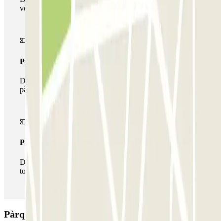
vegada al pàrquing
Passi multipàrquing
Durant la teva estada podràs fer ús de tota la xarxa de
pàrquings d'aquest operador disponibles a Parclick.
Passi il·limitat
Durant la teva estada podràs entrar i sortir del pàrquing
totes les vegades que vulguis.
Pàrquing Airpark - Valet - Aeroporto Faro -