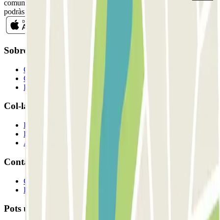
comunicacions comercials de Parclick. Sense cap compromís,
podràs donar-te de baixa quan vulguis en la mateixa newsletter.
Sobre Parclick
Qui som
Com funciona?
Els nostres pàrquings
Col-laborem?
Professionals
Proveïdor de pàrquing
Afiliat
Contacte
Contacta'ns
FAQ
Pots utilitzar aquests mètodes de pagament: