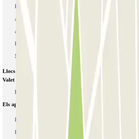
Park & Siga - P&R - Aeroporto do Faro
Airpark - Valet - Aeroporto Faro - indoor
Airpark - Valet - Aeroporto Faro - descoberto
Redpark - Valet - Aeroporto Faro - descoberto
Skypark - Valet - Aeroporto Faro - descoberto
Llocs i esdeveniments interessants a prop de Airpark -
Valet - Aeroporto Faro - indoor
Pàrquings a l'Aeroport de Faro (FAO)
Els aparcaments
més reservats
Pàrquing a Barcelona
Pàrquing a Aeroport de Barcelona-El Prat (BCN)