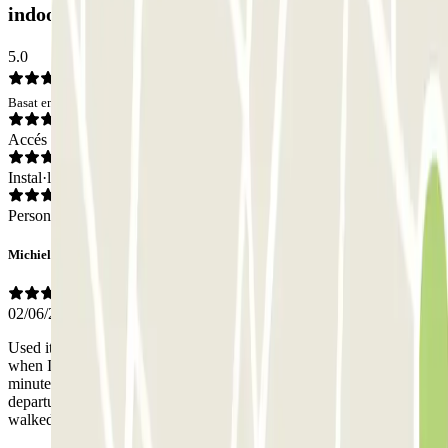
indoor: Opinions
5.0
Basat en 3 opinions
Accés
Instal·lacions
Personal
Michiel
02/06/2026
Used it for 2nd time and service again was impaccable....Called
when I got off the A 22....to the airport takes about 10
minutes.Someone was already there so within 2 minutes I was in
departurehall and upon my return I called when I got my luggage
walked