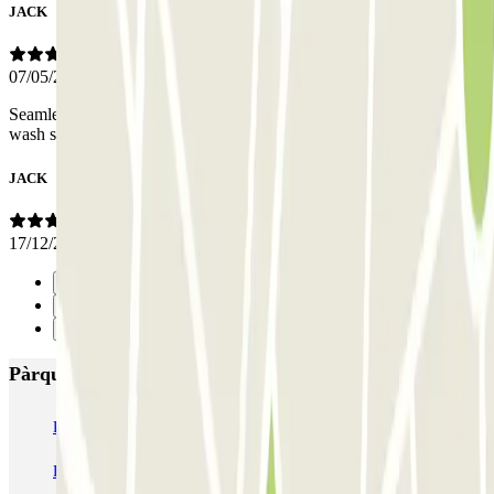
JACK
07/05/2025
Seamless drop off and return and pleasant and efficient staff. The car
wash service is also excellent!
JACK
17/12/2024
Anterior
1
Següent
Pàrquings més valorats a Faro
Park & Fly - Aeroporto de Faro
SABA Pontinha
Faro Vehicle Storage - Aeroporto de Faro - P+R descoberto