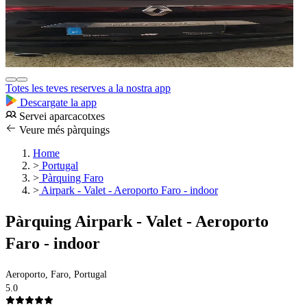
Totes les teves reserves a la nostra app
Descargate la app
Servei aparcacotxes
Veure més pàrquings
Home
>
Portugal
>
Pàrquing Faro
>
Airpark - Valet - Aeroporto Faro - indoor
Pàrquing Airpark - Valet - Aeroporto
Faro - indoor
Aeroporto, Faro, Portugal
5.0