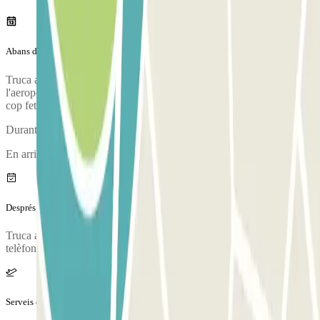
Abans del teu viatge
Truca al pàrquing aproximadament 10 minuts abans d'arribar a
l'aeroport. El número de telèfon de l'aparcament es proporcionarà un
cop feta la reserva.
Durant la trucada, una persona et confirmarà el punt de trobada.
En arribar es realitzarà una inspecció del teu vehicle.
Després del teu viatge
Truca al pàrquing per sol·licitar l'entrega del vehicle. El número de
telèfon del pàrquing se't proporcionarà un cop feta la reserva.
Serveis extra (no inclosos al preu)