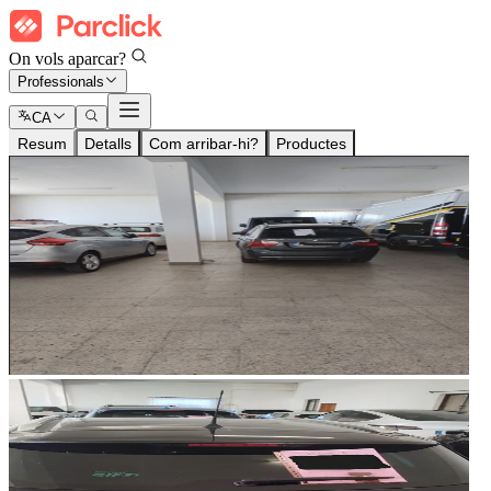
On vols aparcar?
Professionals
CA
Resum
Detalls
Com arribar-hi?
Productes