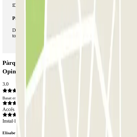
Passi il·limitat
Durant la teva estada podràs entrar i sortir del pàrquing
totes les vegades que vulguis.
Pàrquing Tarraco Arena - Prat de la Riba:
Opinions
3.0
Basat en 1 opinions
Accés
Instal·lacions
Elisabet