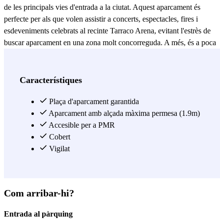
de les principals vies d'entrada a la ciutat. Aquest aparcament és
perfecte per als que volen assistir a concerts, espectacles, fires i
esdeveniments celebrats al recinte Tarraco Arena, evitant l'estrès de
buscar aparcament en una zona molt concorreguda. A més, és a poca
distància de punts d'interès turístic i cultural com l'Amfiteatre Romà,
el Balcó del Mediterrani o la Rambla Nova, cosa que el converteix
en una excel·lent alternativa també per a visitants i turistes. El
Característiques
pàrquing Tarraco Arena – Prat de la Riba és un pàrquing cobert que
compta amb servei de vigilància i compta amb places reservades per
Plaça d'aparcament garantida
a persones amb mobilitat reduïda. A més, les tarifes són a partir
Aparcament amb alçada màxima permesa (1.9m)
d'una hora en endavant i compta amb passades multipass, és a dir
Accesible per a PMR
que pots entrar i sortir del pàrquing tantes vegades com vulguis. El
Cobert
pàrquing és obert les 24 hores de l´any. Reserva ara la teva plaça
Vigilat
amb Parclick i gaudeix de tots els avantatges.
Veure més
Com arribar-hi?
Entrada al pàrquing