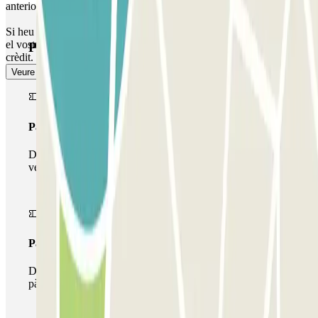
anteriorment per entrar i sortir.
Si heu excedit el temps d'estada: aneu al caixer automàtic i indiqueu
el vostre número de matrícula per abonar l'excés amb targeta de
Productes de Parclick
crèdit. L'excés es calcula a preu de tarifa de l'aparcament.
Veure més
Passi simple
Durant la teva estada podràs entrar i sortir una única
vegada al pàrquing
Passi multipàrquing
Durant la teva estada podràs fer ús de tota la xarxa de
pàrquings d'aquest operador disponibles a Parclick.