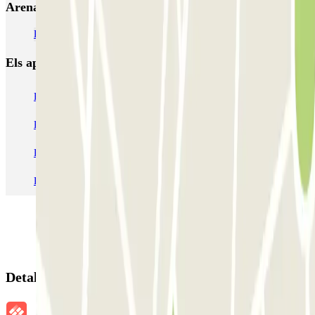
Arena - Prat de la Riba
Pàrquings a l'Aeroport de Reus (REU)
Els aparcaments
més reservats
Pàrquing a Barcelona
Pàrquing a Aeroport de Barcelona-El Prat (BCN)
Pàrquing T1 AENA Aeropuerto Barcelona-El Prat
Pàrquing a Paris
Pàrquing a Madrid
Pàrquing a Venecia
Detalls de la reserva