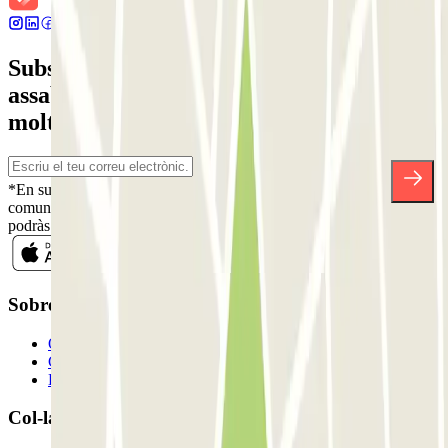
Subscriu-te a nostra newsletter i
assabenta't de descomptes, sortejos i
moltes altres sorpreses.
*En subscriure't acceptes la nostra Política de Privacitat per a rebre
comunicacions comercials de Parclick. Sense cap compromís,
podràs donar-te de baixa quan vulguis en la mateixa newsletter.
Sobre Parclick
Qui som
Com funciona?
Els nostres pàrquings
Col-laborem?