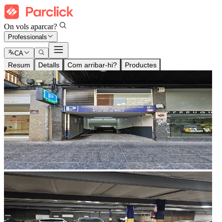
On vols aparcar?
Professionals
CA
Resum
Detalls
Com arribar-hi?
Productes