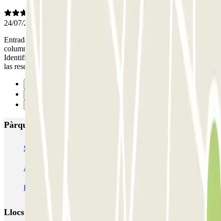
24/07/2026
Entrada muy estrecha, rampa unidireccional y hay bastantes
columnas. Si no tienes destreza para maniobrar, mejor no entrar.
Identificador de matrícula de 10, abre la baranda al momento para
las reservas online. Para ir al Tarraco Arena es perfecto, a 1min
Anterior
1
Següent
Pàrquings més valorats a Tarragona
SABA Estación Camp de Tarragona
APK2 El Serrallo - Port de Tarragona
Balcó del Mediterrani
Plaça de la Font
Llocs i esdeveniments interessants a prop de Tarraco