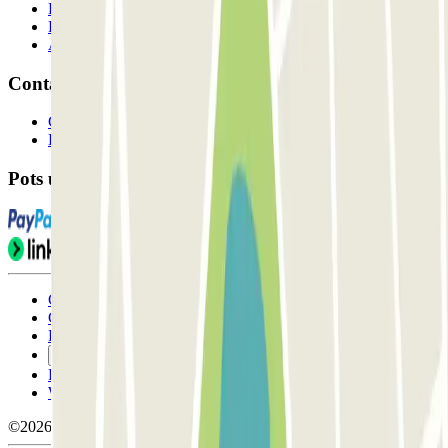
Professionals
Proveïdor de pàrquing
Afiliat
Contacte
Contacta'ns
FAQ
Pots utilitzar aquests mètodes de pagament:
Condicions d'ús i contratació
Condicions de cancel-lació
Política de cookies
Gestiona les galetes
Política de privacitat
Whistleblowing
©2026 Parclick. All rights reserved