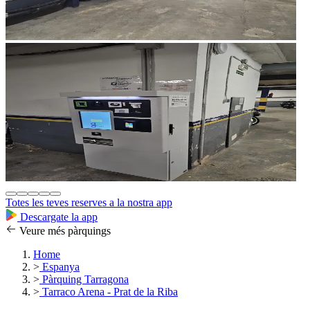
Totes les teves reserves a la nostra app
Descargate la app
Veure més pàrquings
Home
>
Espanya
>
Pàrquing Tarragona
>
Tarraco Arena - Prat de la Riba