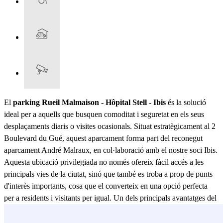
El
parking Rueil Malmaison - Hôpital Stell - Ibis
és la solució
ideal per a aquells que busquen comoditat i seguretat en els seus
desplaçaments diaris o visites ocasionals. Situat estratègicament al 2
Boulevard du Gué, aquest aparcament forma part del reconegut
aparcament André Malraux, en col·laboració amb el nostre soci Ibis.
Aquesta ubicació privilegiada no només ofereix fàcil accés a les
principals vies de la ciutat, sinó que també es troba a prop de punts
d'interès importants, cosa que el converteix en una opció perfecta
per a residents i visitants per igual. Un dels principals avantatges del
parking Rueil Malmaison - Hôpital Stell - Ibis
és la seva
proximitat a l'Hôpital Stell, cosa que el fa especialment convenient