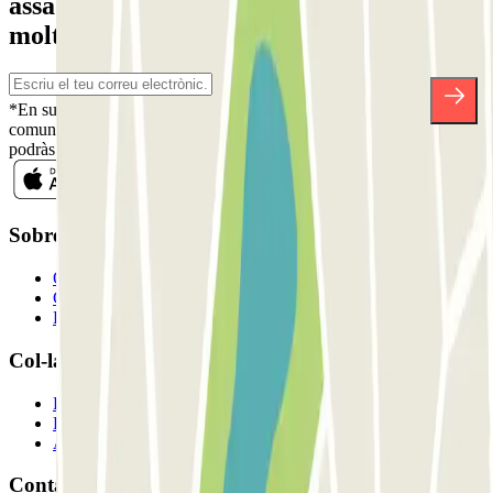
assabenta't de descomptes, sortejos i
moltes altres sorpreses.
*En subscriure't acceptes la nostra Política de Privacitat per a rebre
comunicacions comercials de Parclick. Sense cap compromís,
podràs donar-te de baixa quan vulguis en la mateixa newsletter.
Sobre Parclick
Qui som
Com funciona?
Els nostres pàrquings
Col-laborem?
Professionals
Proveïdor de pàrquing
Afiliat
Contacte