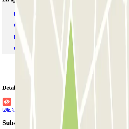
Pàrquing a Barcelona
Pàrquing a Aeroport de Barcelona-El Prat (BCN)
Pàrquing T1 AENA Aeropuerto Barcelona-El Prat
Pàrquing a Paris
Pàrquing a Madrid
Pàrquing a Venecia
Detalls de la reserva
Subscriu-te a nostra newsletter i