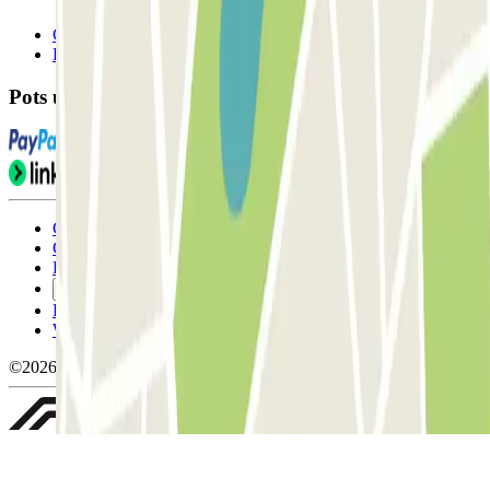
Contacta'ns
FAQ
Pots utilitzar aquests mètodes de pagament:
Condicions d'ús i contratació
Condicions de cancel-lació
Política de cookies
Gestiona les galetes
Política de privacitat
Whistleblowing
©2026 Parclick. All rights reserved