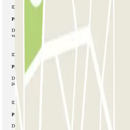
Passi simple
Durant la teva estada podràs entrar i sortir una única
vegada al pàrquing
Passi multipàrquing
Durant la teva estada podràs fer ús de tota la xarxa de
pàrquings d'aquest operador disponibles a Parclick.
Passi il·limitat
Durant la teva estada podràs entrar i sortir del pàrquing