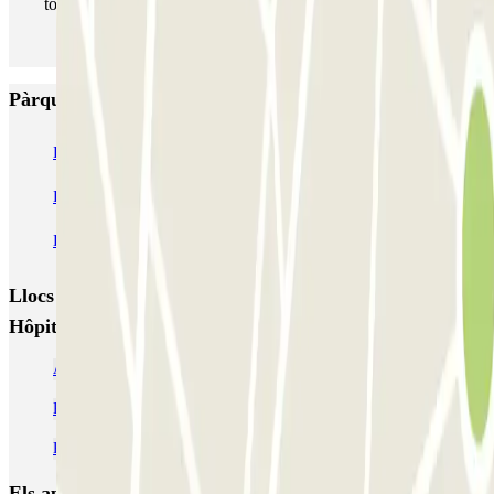
totes les vegades que vulguis.
Pàrquings més valorats a Rueil Malmaison
INDIGO Arcades
INDIGO Bois Préau
INDIGO Claude Monet
INDIGO Jean Jaurès
INDIGO Masséna
INDIGO Rueil Mobipole
INDIGO 2 Gares
Llocs i esdeveniments interessants a prop de Ibis -
Hôpital Stell Zenpark
Aparcament a prop del barri de Wagram de París
Parking Athénée Théâtre Louis-Jouvet
Parc prop de Porte de Vanves a París
Els aparcaments
més reservats