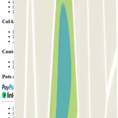
Qui som
Com funciona?
Els nostres pàrquings
Col-laborem?
Professionals
Proveïdor de pàrquing
Afiliat
Contacte
Contacta'ns
FAQ
Pots utilitzar aquests mètodes de pagament:
Condicions d'ús i contratació
Condicions de cancel-lació
Política de cookies