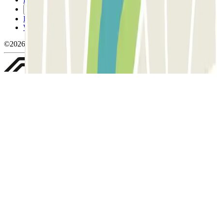
Gestiona les galetes
Política de privacitat
Whistleblowing
©2026 Parclick. All rights reserved