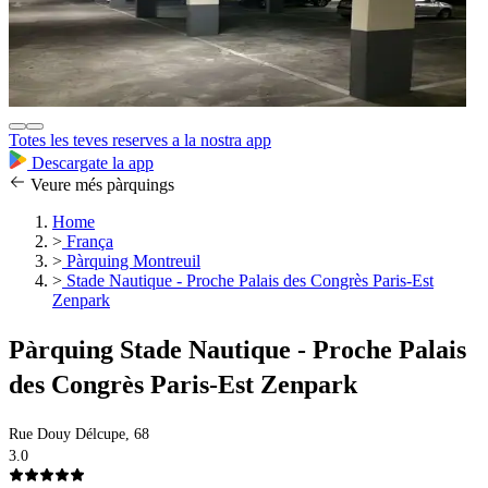
Totes les teves reserves a la nostra app
Descargate la app
Veure més pàrquings
Home
>
França
>
Pàrquing Montreuil
>
Stade Nautique - Proche Palais des Congrès Paris-Est
Zenpark
Pàrquing Stade Nautique - Proche Palais
des Congrès Paris-Est Zenpark
Rue Douy Délcupe, 68
3.0