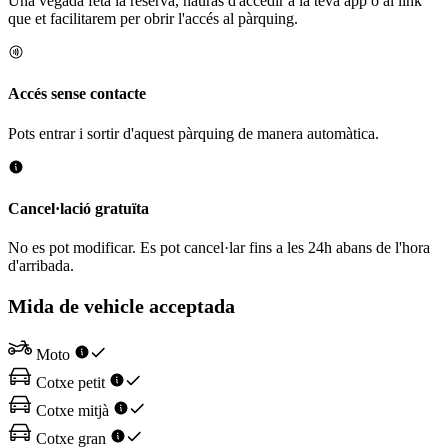
Una vegada feta la reserva, hauràs d'accedir a la teva app o al link
que et facilitarem per obrir l'accés al pàrquing.
Accés sense contacte
Pots entrar i sortir d'aquest pàrquing de manera automàtica.
Cancel·lació gratuïta
No es pot modificar. Es pot cancel·lar fins a les 24h abans de l'hora
d'arribada.
Mida de vehicle acceptada
Moto
Cotxe petit
Cotxe mitjà
Cotxe gran