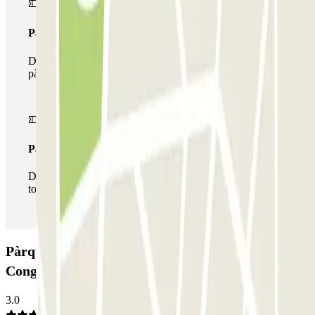
Passi multipàrquing
Durant la teva estada podràs fer ús de tota la xarxa de
pàrquings d'aquest operador disponibles a Parclick.
Passi il·limitat
Durant la teva estada podràs entrar i sortir del pàrquing
totes les vegades que vulguis.
Pàrquing Stade Nautique - Proche Palais des
Congrès Paris-Est Zenpark: Opinions
3.0