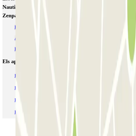
Nautique - Proche Palais des Congrès Paris-Est
Zenpark
Parkings a prop de Zenit de París
Aparcament Saint-Germain-des-Prés | Parclick
Parking Athénée Théâtre Louis-Jouvet
Els aparcaments
més reservats
Pàrquing a Barcelona
Pàrquing a Aeroport de Barcelona-El Prat (BCN)
Pàrquing T1 AENA Aeropuerto Barcelona-El Prat
Pàrquing a Paris
Pàrquing a Madrid
Pàrquing a Venecia