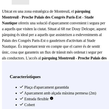
Ubicat en una zona estratègica de Montreuil, el
pàrquing
Montreuil - Proche Palais des Congrès Paris-Est - Stade
Nautique
ofereix una solució d'aparcament convenient i segura per
a aquells que visiten la ciutat. Situat al 68 rue Douy Delcupe, aquest
pàrquing és ideal per a aquells que assisteixen a esdeveniments al
Palais des Congrès Paris-Est o gaudeixen d'activitats al Stade
Nautique. És important tenir en compte que el carrer és de sentit
únic, cosa que garanteix un flux de trànsit més ordenat i segur per
als conductors. L'accés al
pàrquing Montreuil - Proche Palais des
Congrès Paris-Est - Stade Nautique
és fàcil d'identificar gràcies al
distintiu panell exterior de Zenpark. Aquest senyalament no només
facilita la localització del pàrquing, sinó que també assegura que els
Característiques
usuaris puguin ingressar sense complicacions. El portal d'entrada és
d'un blanc opac, cosa que proporciona una aparença moderna i
Plaça d'aparcament garantida
discreta, mentre que el panell rosa de Zenpark, visible a la dreta del
Aparcament amb alçada màxima permesa (2m)
portal, afegeix un toc de color i facilita encara més la identificació de
Entrada flexible
l'accés. Aquest
Cobert
pàrquing Montreuil - Proche Palais des Congrès