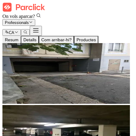
On vols aparcar?
Professionals
CA
Resum
Detalls
Com arribar-hi?
Productes