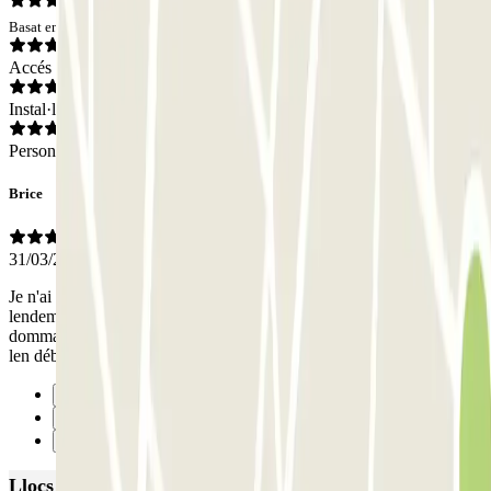
Basat en 1 opinions
Accés
Instal·lacions
Personal
Brice
31/03/2026
Je n'ai pas profité de la place réservée. J'ai fait une résa pour le
lendemain et ai fait une erreur dans la saisie de la date. Je trouve
dommage de ne pas pouvoir modifier la résa à moins de 24h avant
len début de celle-ci...
Anterior
1
Següent
Llocs i esdeveniments interessants a prop de Stade