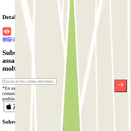
Detalls de la reserva
Subscriu-te a nostra newsletter i
assabenta't de descomptes, sortejos i
moltes altres sorpreses.
*En subscriure't acceptes la nostra Política de Privacitat per a rebre
comunicacions comercials de Parclick. Sense cap compromís,
podràs donar-te de baixa quan vulguis en la mateixa newsletter.
Sobre Parclick