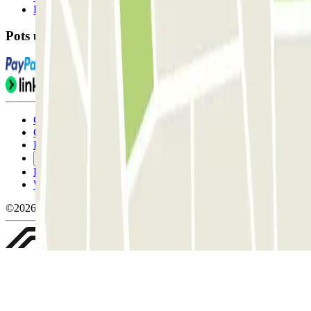
FAQ
Pots utilitzar aquests mètodes de pagament:
Condicions d'ús i contratació
Condicions de cancel-lació
Política de cookies
Gestiona les galetes
Política de privacitat
Whistleblowing
©2026 Parclick. All rights reserved