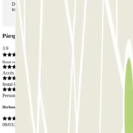
Durant la teva estada podràs entrar i sortir del pàrquing
totes les vegades que vulguis.
Pàrquing Q-Park Pharo: Opinions
3.9
Basat en 20 opinions
Accés
Instal·lacions
Personal
Herbouze
08/03/2026