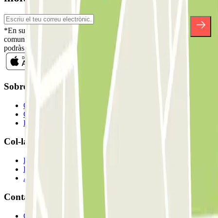
*En subscriure't acceptes la nostra Política de Privacitat per a rebre
comunicacions comercials de Parclick. Sense cap compromís,
podràs donar-te de baixa quan vulguis en la mateixa newsletter.
Sobre Parclick
Qui som
Com funciona?
Els nostres pàrquings
Col-laborem?
Professionals
Proveïdor de pàrquing
Afiliat
Contacte
Contacta'ns