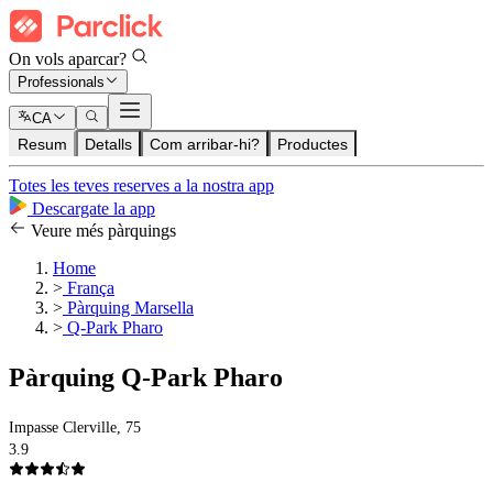
On vols aparcar?
Professionals
CA
Resum
Detalls
Com arribar-hi?
Productes
Totes les teves reserves a la nostra app
Descargate la app
Veure més pàrquings
Home
>
França
>
Pàrquing Marsella
>
Q-Park Pharo
Pàrquing Q-Park Pharo
Impasse Clerville, 75
3.9