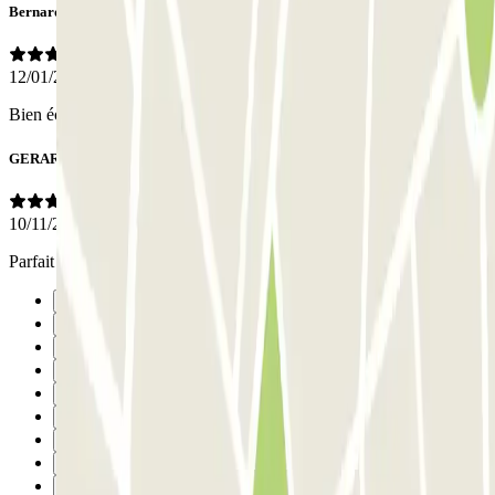
Bernard
12/01/2026
Bien éclairé bien protégé je recommande
GERARD
10/11/2025
Parfait mais un peu trop cher à mon goût. Dommage
Anterior
1
2
3
4
5
6
7
Següent