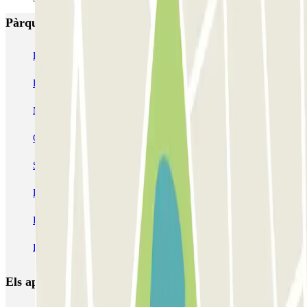
Pàrquings més valorats a Marsella
Ecolowpark - Proche Aéroport Marseille Provence - Découvert
Rome
Blue Valet - Aéroport de Marseille (MRS) - Extérieur
MyValetservices2.0 - Service Voiturier - Aéroport de Marseille
Centre du pneu - Aéroport de Marseille
Service Voiturier PARKING SERVICES - Aéroport Marseille
Provence
INDIGO Paradis Mélizan
INDIGO Préfecture
INDIGO Quai d'Arenc
INDIGO République
Els aparcaments
més reservats