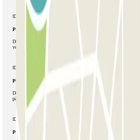
Passi simple
Durant la teva estada podràs entrar i sortir una única
vegada al pàrquing
Passi multipàrquing
Durant la teva estada podràs fer ús de tota la xarxa de
pàrquings d'aquest operador disponibles a Parclick.
Passi il·limitat