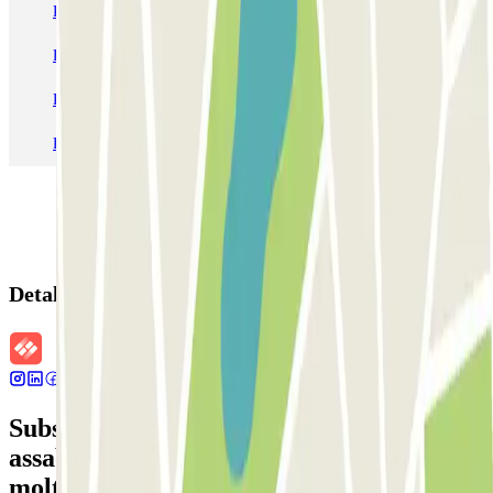
Pàrquing a Barcelona
Pàrquing a Aeroport de Barcelona-El Prat (BCN)
Pàrquing T1 AENA Aeropuerto Barcelona-El Prat
Pàrquing a Paris
Pàrquing a Madrid
Pàrquing a Venecia
Detalls de la reserva
Subscriu-te a nostra newsletter i
assabenta't de descomptes, sortejos i
moltes altres sorpreses.