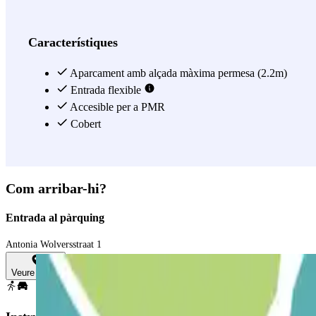
Malines)? Triar l’aparcament Indigo Keerdok és, un cop més, una bona 
Veure més
Característiques
Aparcament amb alçada màxima permesa (2.2m)
Entrada flexible
Accesible per a PMR
Cobert
Com arribar-hi?
Entrada al pàrquing
Antonia Wolversstraat 1
Veure mapa