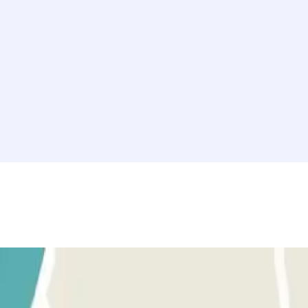
idea! No esperis més i reserva ara la teva plaça d’estacionament en lí