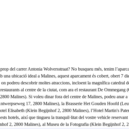
 prop del carrer Antonia Wolversstraat? No busqueu més, tenim l’aparc
una ubicació ideal a Malines, aquest aparcament és cobert, obert 7 dies
es, on podreu descobrir moltes atraccions, incloent la magnífica catedra
estaurants al centre de la ciutat, com ara el restaurant De Ommegang
2800 Malines). Si voleu dinar fora del centre de Malines, podeu anar a 
Antwerpseweg 17, 2800 Malines), la Brasserie Het Gouden Hoofd (Leuv
’Hotel Elisabeth (Klein Begijnhof 2, 2800 Malines), l’Hotel Martin's Pa
 hotels, així que tingueu la tranquil·litat del vostre vehicle reservant
ijnhof 2, 2800 Malines), al Museu de la Fotografia (Klein Begijnhof 2,