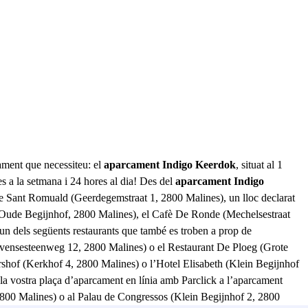
ament que necessiteu: el
aparcament Indigo Keerdok
, situat al 1
 a la setmana i 24 hores al dia! Des del
aparcament Indigo
l de Sant Romuald (Geerdegemstraat 1, 2800 Malines), un lloc declarat
 (Oude Begijnhof, 2800 Malines), el Cafè De Ronde (Mechelsestraat
un dels següents restaurants que també es troben a prop de
ensesteenweg 12, 2800 Malines) o el Restaurant De Ploeg (Grote
tershof (Kerkhof 4, 2800 Malines) o l’Hotel Elisabeth (Klein Begijnhof
 la vostra plaça d’aparcament en línia amb Parclick a l’aparcament
 2800 Malines) o al Palau de Congressos (Klein Begijnhof 2, 2800