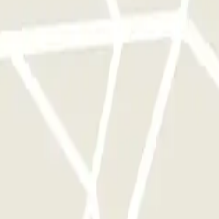
àrquing
 d'aquest operador disponibles a Parclick.
 vegades que vulguis.