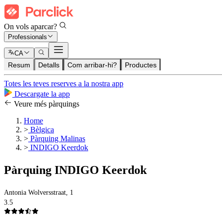
On vols aparcar?
Professionals
CA
Resum
Detalls
Com arribar-hi?
Productes
Totes les teves reserves a la nostra app
Descargate la app
Veure més pàrquings
Home
>
Bèlgica
>
Pàrquing Malinas
>
INDIGO Keerdok
Pàrquing INDIGO Keerdok
Antonia Wolversstraat, 1
3.5