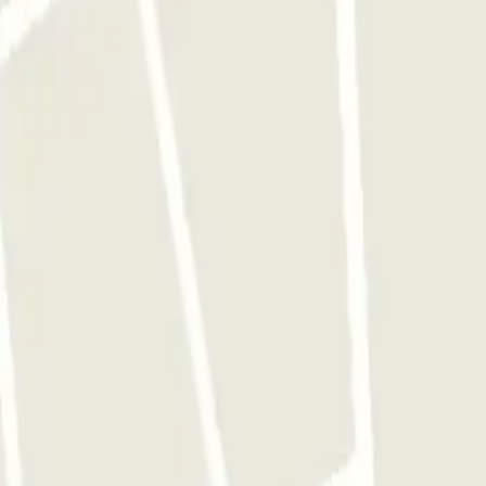
iten geraakte ben ik naar een betaalterminal gegaan en heb het ticket
ng a Madrid
Pàrquing a Venecia