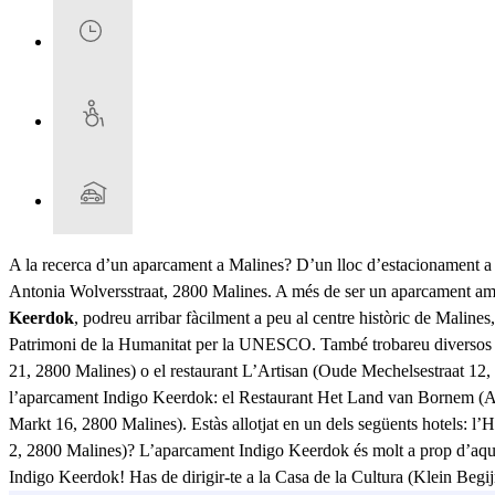
A la recerca d’un aparcament a Malines? D’un lloc d’estacionament a
Antonia Wolversstraat, 2800 Malines. A més de ser un aparcament amb 
Keerdok
, podreu arribar fàcilment a peu al centre històric de Malin
Patrimoni de la Humanitat per la UNESCO. També trobareu diversos r
21, 2800 Malines) o el restaurant L’Artisan (Oude Mechelsestraat 12, 
l’aparcament Indigo Keerdok: el Restaurant Het Land van Bornem (
Markt 16, 2800 Malines). Estàs allotjat en un dels següents hotels: l
2, 2800 Malines)? L’aparcament Indigo Keerdok és molt a prop d’aquests
Indigo Keerdok! Has de dirigir-te a la Casa de la Cultura (Klein Beg