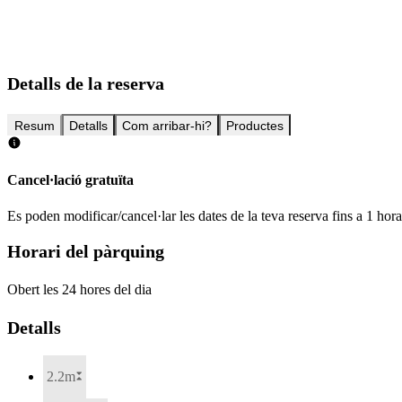
Detalls de la reserva
Resum
Detalls
Com arribar-hi?
Productes
Cancel·lació gratuïta
Es poden modificar/cancel·lar les dates de la teva reserva fins a 1 hor
Horari del pàrquing
Obert les 24 hores del dia
Detalls
2.2m