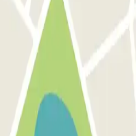
lijk een ticket genomen. Vermits ik na 20 minuten sukkelen ook niet bu
eerdok
N)
Pàrquing T1 AENA Aeropuerto Barcelona-El Prat
Pàrquing a Paris
Pàrqui