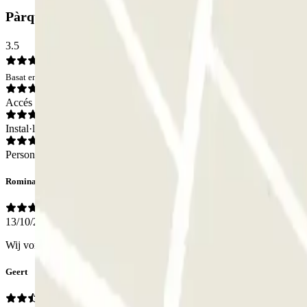
Pàrquing INDIGO Keerdok: Opinions
3.5
Basat en 2 opinions
Accés
Instal·lacions
Personal
Romina
13/10/2025
Wij vonden dit zeer praktisch en doen dit zeker nog in het vervolg alle
Geert