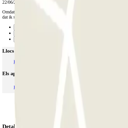
22/06/2025
Omdat ik maar niet binnen de parkeergarage kon rijden heb ik uiteinde
dat ik s morgens had genomen,proberen betal
Anterior
1
Següent
Llocs i esdeveniments interessants a prop de INDIGO K
Pàrquings a l'Aeroport de Brussel·les-National Zaventem (BRU)
Els aparcaments
més reservats
Pàrquing a Barcelona
Pàrquing a Aeroport de Barcelona-El Prat (BC
Detalls de la reserva