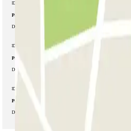
Passi simple
Durant la teva estada podràs entrar i sortir una única vegada al p
Passi multipàrquing
Durant la teva estada podràs fer ús de tota la xarxa de pàrquings
Passi il·limitat
Durant la teva estada podràs entrar i sortir del pàrquing totes les