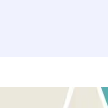
nia a l’aparcament Indigo Keerdok amb Parclick! :)