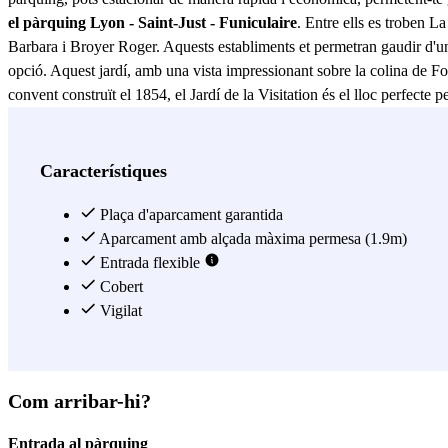
el pàrquing Lyon - Saint-Just - Funiculaire
. Entre ells es troben 
Barbara i Broyer Roger. Aquests establiments et permetran gaudir d'un d
opció. Aquest jardí, amb una vista impressionant sobre la colina de F
convent construït el 1854, el Jardí de la Visitation és el lloc perfecte p
mantenir el seu vehicle segur. Ofereix abonaments a tarifes avantatjos
xarxa de transport públic, incloent l'estació Saint-Just del funicular F
Choulans, Rue Benoist Mary, Rue des Basses Verchères i Rue des Cheva
Característiques
ubicació privilegiada, seguretat i comoditat, tant per a visitants com p
Plaça d'aparcament garantida
Veure més
Aparcament amb alçada màxima permesa (1.9m)
Entrada flexible
Cobert
Vigilat
Com arribar-hi?
Entrada al pàrquing