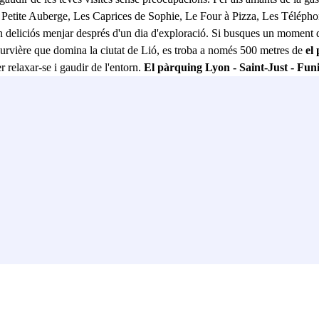
La Petite Auberge, Les Caprices de Sophie, Le Four à Pizza, Les Télép
eliciós menjar després d'un dia d'exploració. Si busques un moment de tr
ourvière que domina la ciutat de Lió, es troba a només 500 metres de
el
er relaxar-se i gaudir de l'entorn.
El pàrquing Lyon - Saint-Just - Funi
es, proporcionant una solució d'estacionament convenient i assequible. 
1, i és fàcilment accessible en cotxe a través de l'A6 i el túnel sota Fo
ucheurs, facilitant encara més l'accés i la sortida del pàrquing. En 
er a residents, fent que la teva experiència a Lió sigui encara més plaent.