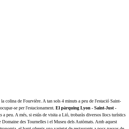
 la colina de Fourvière. A tan sols 4 minuts a peu de l'estació Saint-
reocupar-se per l'estacionament.
El pàrquing Lyon - Saint-Just -
peu. A més, si estàs de visita a Lió, trobaràs diversos llocs turístics
Le Domaine des Tournelles i el Museu dels Autòmats. Amb aquest
ronomia, el barri ofereix una varietat de restaurants a pocs passos de