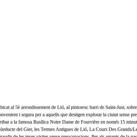
icat al 5è arrondissement de Lió, al pintoresc barri de Saint-Just, sobre
convenient i segura per a aquells que desitgen explorar la ciutat sense p
ribar a la famosa Basílica Notre Dame de Fourvière en només 15 minuts a 
qüeducte del Gier, les Termes Antigues de Lió, La Cours Des Grands/
udir de les teves visites sense preocupacions. Per als amants de la gast