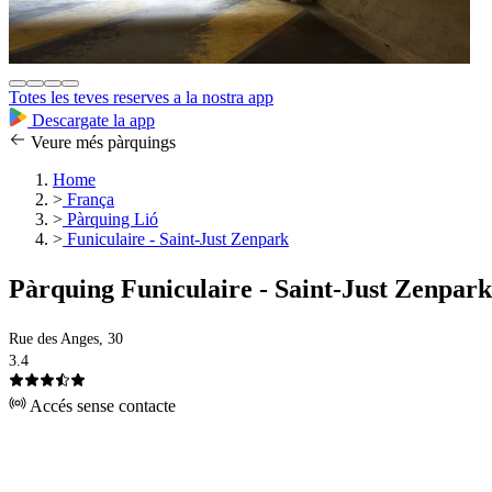
Totes les teves reserves a la nostra app
Descargate la app
Veure més pàrquings
Home
>
França
>
Pàrquing Lió
>
Funiculaire - Saint-Just Zenpark
Pàrquing Funiculaire - Saint-Just Zenpark
Rue des Anges, 30
3.4
Accés sense contacte