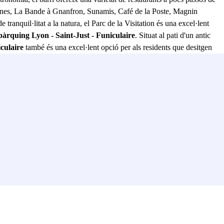
hones, La Bande à Gnanfron, Sunamis, Café de la Poste, Magnin
anquil·litat a la natura, el Parc de la Visitation és una excel·lent
 pàrquing Lyon - Saint-Just - Funiculaire
. Situat al pati d'un antic
culaire
també és una excel·lent opció per als residents que desitgen
Pel que fa als accessos, aquest pàrquing està ben connectat amb la
urvière. Els carrers propers inclouen Rue des Fossés de Trion, Montée de
resum,
el pàrquing Lyon - Saint-Just - Funiculaire
ofereix una
"