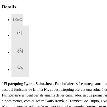
Detalls
1.9m
"
El pàrquing Lyon - Saint-Just - Funiculaire
està estratègicament ub
Just del funicular de la línia F1, aquest pàrquing ofereix una solució 
Funiculaire
és ideal per als amants de les caminades, ja que permet ar
a pocs metres, com el Teatre Gallo Romà, el Tombeau de Turpio, l'A
pàrquing, pots estacionar de manera ràpida i econòmica, permetent-te ga