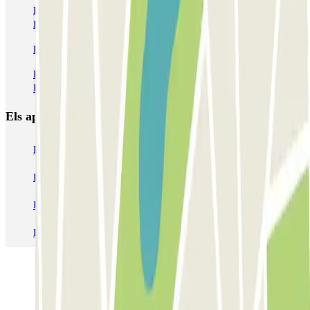
Pàrquings a prop de la Terminal 1 de l'Aeroport de Lió-Saint
Exupéry (LYS)
Pàrquings a l'Aeroport de Lió-Saint Exupéry (LYS)
Pàrquings a prop de la Terminal 2 de l'Aeroport de Lió-Saint
Exupéry (LYS)
Els aparcaments
més reservats
Pàrquing a Barcelona
Pàrquing a Aeroport de Barcelona-El Prat (BCN)
Pàrquing T1 AENA Aeropuerto Barcelona-El Prat
Pàrquing a Paris
Pàrquing a Madrid
Pàrquing a Venecia