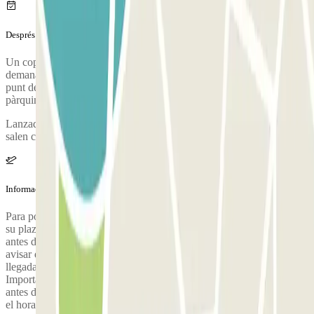
Després del teu viatge
Un cop hagis recollit les teves maletes, truca al pàrquing per
demanar que et recullin. Durant aquesta trucada, algú et dirà on és el
punt de trobada a la terminal de l'aeroport. El número de telèfon del
pàrquing es donarà després de fer la reserva.
Lanzadera desde el aeropuerto hacia ELIT Parking: Las lanzaderas
salen cada 30 minutos, a los :15 y :45 de cada hora.
Informació addicional
Para poder ofrecerle el mejor servicio posible, es obligatorio reservar
su plaza en la lanzadera (ida y vuelta); se envía un enlace 24 horas
antes de la salida. No es necesario enviar un SMS ni llamar para
avisar de su llegada. Espere en el aparcamiento indicado hasta la
llegada de la lanzadera. Pasa a las :00 y a las :30 de cada hora.
Importante: Para evitar cualquier contratiempo, llegue 10 minutos
antes de la salida de la lanzadera. Los pasajeros son recogidos según
el horario de la lanzadera reservada. La puntualidad es esencial. El