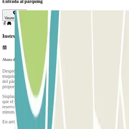
Entrada al pàrquing
Veure mapa
Instruccions
Abans del teu viatge
Després de completar la teva reserva a Parclick, és necessari que
truquis al pàrquing per reservar una plaça al bus que et traslladarà
del pàrquing a l'aeroport. El número de telèfon del pàrquing se't
proporcionarà una vegada feta la reserva.
Sisplau, arriba al pàrquing amb temps suficient. Tingues en compte
que el procés de check-in, des que aparques, es comprova la teva
reserva i agafes l'autobús a l'aeroport, dura aproximadament 5
minuts
En arribar es realitzarà una inspecció del teu vehicle.