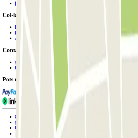
Els nostres pàrquings
Col-laborem?
Professionals
Proveïdor de pàrquing
Afiliat
Contacte
Contacta'ns
FAQ
Pots utilitzar aquests mètodes de pagament:
Condicions d'ús i contratació
Condicions de cancel-lació
Política de cookies
Gestiona les galetes