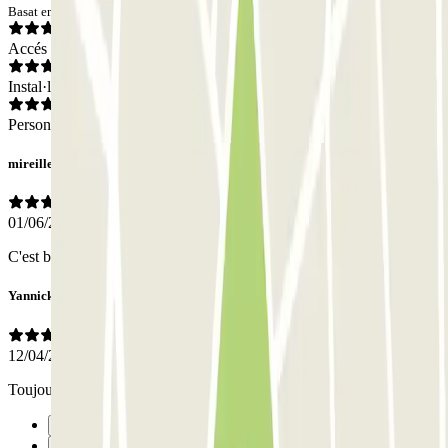
Basat en 2 opinions
Accés
Instal·lacions
Personal
mireille
01/06/2026
C'est bien à refaire
Yannick
12/04/2026
Toujours bien organisé avec une équipe pro et sympathique
Anterior
1