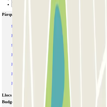
Següent
Pàrquings més valorats a Lió
Opéra Lyon INDIGO
Bonnefoi / Titanic
Majestic
ECTOR - Service Voiturier - Aéroport Lyon T1
Garage Bellecour - Place Gailleton
Lafayette Corneille
ECTOR - Service Voiturier - Gare de Lyon Part-Dieu
Blue Valet - Aéroport de Lyon Saint-Exupéry (LYS)
Blue Valet - Gare TGV Lyon Saint-Exupéry
Flypark Lyon - Aéroport Saint-Exupéry
Llocs i esdeveniments interessants a prop de Elit
Budget - Navette - Aéroport de Lyon