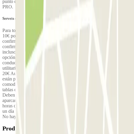
punto de recogida es el mismo que el punto de bajada, en el Parking
PRO.
Serveis extra (no inclosos al preu)
Para todas las familias de 5 personas o más, se aplicará un coste de
10€ por trayecto y por persona. Para reservar 5 plazas, por favor
confirme por correo electrónico a contact@elit-parking.fr . Sin
confirmación por correo, la quinta persona no podrá ser aceptada,
incluso si la reserva indica 5 personas o más. También tiene la
opción de dejar a su familia en el aeropuerto y regresar solo con el
conductor para no pagar el suplemento. Suplemento por vehículos
utilitarios o minibuses (Tipo Trafic, Jumpy, Classe V, Caravelle…):
20€ Autocaravanas o vehículos utilitarios grandes (Tipo Master…)
están prohibidos. Finalmente, por razones de seguridad y
comodidad, no se permiten equipajes fuera de medida (bicicletas,
tablas de surf, esquís, kitesurf, animales, etc.) en nuestras lanzaderas.
Deben ser dejados en el aeropuerto antes de pasar por el
aparcamiento. Suplemento por retrasos (para los retornos): De 2 a 5
horas de retraso: 5€ De 5 a 10 horas de retraso: 10€ De 10 horas a
un día de retraso: 20€ Luego 5€ por cada día adicional de retraso.
No hay cargos por entradas o salidas tardías.
Productes disponibles