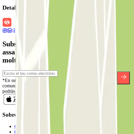
Detalls de la reserva
Subscriu-te a nostra newsletter i
assabenta't de descomptes, sortejos i
moltes altres sorpreses.
*En subscriure't acceptes la nostra Política de Privacitat per a rebre
comunicacions comercials de Parclick. Sense cap compromís,
podràs donar-te de baixa quan vulguis en la mateixa newsletter.
Sobre Parclick
Qui som
Com funciona?