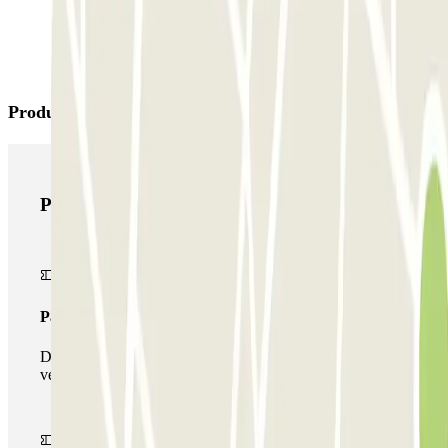
Productes de Parclick
Productes de Parclick
Passi simple
Durant la teva estada podràs entrar i sortir una única
vegada al pàrquing