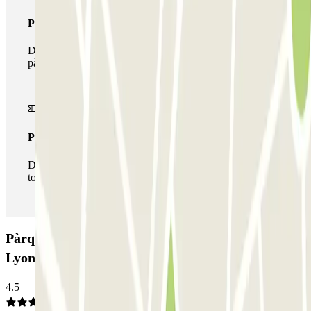
Passi multipàrquing
Durant la teva estada podràs fer ús de tota la xarxa de
pàrquings d'aquest operador disponibles a Parclick.
Passi il·limitat
Durant la teva estada podràs entrar i sortir del pàrquing
totes les vegades que vulguis.
Pàrquing Elit Budget - Navette - Aéroport de
Lyon: Opinions
4.5