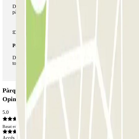
Durant la teva estada podràs fer ús de tota la xarxa de
pàrquings d'aquest operador disponibles a Parclick.
Passi il·limitat
Durant la teva estada podràs entrar i sortir del pàrquing
totes les vegades que vulguis.
Pàrquing Blue Valet - Gare de Lille Europe:
Opinions
5.0
Basat en 2 opinions
Accés