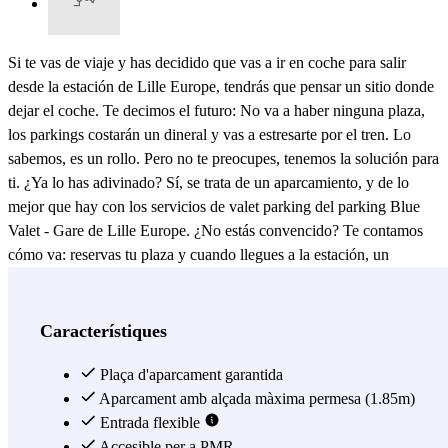
Si te vas de viaje y has decidido que vas a ir en coche para salir
desde la estación de Lille Europe, tendrás que pensar un sitio donde
dejar el coche. Te decimos el futuro: No va a haber ninguna plaza,
los parkings costarán un dineral y vas a estresarte por el tren. Lo
sabemos, es un rollo. Pero no te preocupes, tenemos la solución para
ti. ¿Ya lo has adivinado? Sí, se trata de un aparcamiento, y de lo
mejor que hay con los servicios de valet parking del parking Blue
Valet - Gare de Lille Europe. ¿No estás convencido? Te contamos
cómo va: reservas tu plaza y cuando llegues a la estación, un
conductor vendrá a por tu coche y se lo llevará a un sitio vigilado y
cubierto mientras tú te ocupas de disfrutar de tu viaje. A la vuelta, el
conductor te devolverá tu coche en el mismo sitio donde se lo
Característiques
dejaste. ¡No dejes pasar una oportunidad tan buena! Reserva ya tu
plaza en nuestra web y disfruta de los servicios de valet del parking
Plaça d'aparcament garantida
Blue Valet - Gare de Lille Europe.
Aparcament amb alçada màxima permesa (1.85m)
Entrada flexible
Veure més
Accesible per a PMR