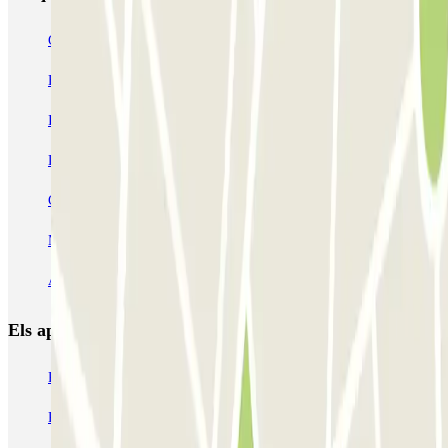
Gare de Lille-Europe ECTOR - Service Voiturier
Blue Valet - Gare de Lille Europe
INDIGO Grand Place
INDIGO Lille Plaza
Mairie - Gare de Lille Flandres Zenpark
Le Lil Club - Porte de Valenciennes Zenpark
Campanile - Place Vauban Zenpark
Mon Voiturier Lillois - Gares Europe et Flandres Lille
AEROPARK PREMIUM - Gares de Lille - Service voiturier
Els aparcaments
més reservats
Pàrquing a Barcelona
Pàrquing a Aeroport de Barcelona-El Prat (BCN)