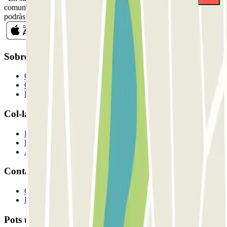
comunicacions comercials de Parclick. Sense cap compromís,
podràs donar-te de baixa quan vulguis en la mateixa newsletter.
Sobre Parclick
Qui som
Com funciona?
Els nostres pàrquings
Col-laborem?
Professionals
Proveïdor de pàrquing
Afiliat
Contacte
Contacta'ns
FAQ
Pots utilitzar aquests mètodes de pagament: