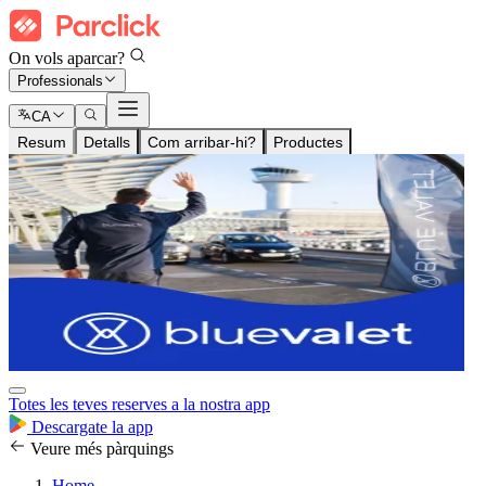
On vols aparcar?
Professionals
CA
Resum
Detalls
Com arribar-hi?
Productes
Totes les teves reserves a la nostra app
Descargate la app
Veure més pàrquings
Home