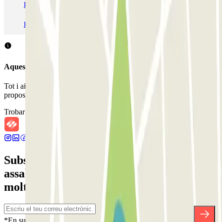
Pàrquing T1 AENA Aeropuerto Barcelona-El Prat
Pàrquing a Paris
Pàrquing a Madrid
Pàrquing a Venecia
Aquest aparcament no accepta reserves a través de Parclick.
Tot i això, pots reservar en un dels aparcaments pròxims que et
proposem.
Trobar aparcaments pròxims
Subscriu-te a nostra newsletter i
assabenta't de descomptes, sortejos i
moltes altres sorpreses.
*En subscriure't acceptes la nostra Política de Privacitat per a rebre