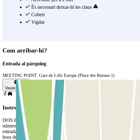
És necessari deixar-hi les claus
Cobert
Vigilat
Com arribar-hi?
Entrada al pàrquing
MEETING POINT: Gare de Lille Europe (Place des Buisses 1)
Veure mapa
Instruccions
DOS HORAS ANTES DE LA SALIDA: Recibirás un SMS con el
número de teléfono del conductor que recogerá tu vehículo en la
entrada de la estación. Tendrás que llamar 15 minutos antes de la
hora de recogida establecida para confirmarle tu llegada en el punto