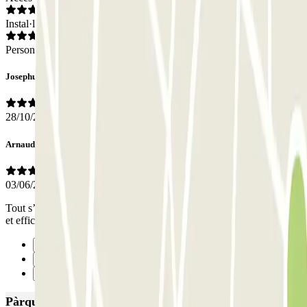
Instal·lacions
Personal
Josephus
28/10/2019
Arnaud
03/06/2019
Tout s’est parfaitement déroulé. Service très professionnel, proactif
et efficace. A recommander!
Anterior
1
Següent
Pàrquings més valorats a Lilla