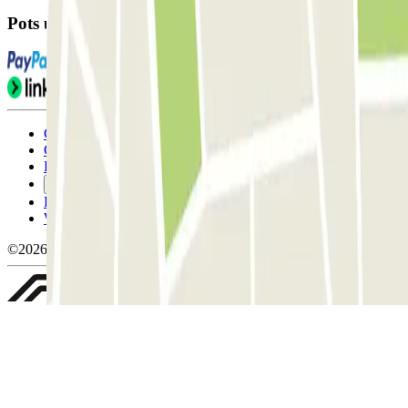
Pots utilitzar aquests mètodes de pagament:
Condicions d'ús i contratació
Condicions de cancel-lació
Política de cookies
Gestiona les galetes
Política de privacitat
Whistleblowing
©2026 Parclick. All rights reserved