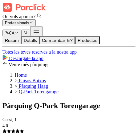
On vols aparcar?
Professionals
CA
Resum
Detalls
Com arribar-hi?
Productes
Totes les teves reserves a la nostra app
Descargate la app
Veure més pàrquings
Home
>
Països Baixos
>
Pàrquing Haag
>
Q-Park Torengarage
Pàrquing Q-Park Torengarage
Geest, 1
4.0