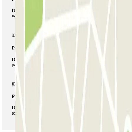
Durant la teva estada podràs entrar i sortir una única
vegada al pàrquing
Passi multipàrquing
Durant la teva estada podràs fer ús de tota la xarxa de
pàrquings d'aquest operador disponibles a Parclick.
Passi il·limitat
Durant la teva estada podràs entrar i sortir del pàrquing
totes les vegades que vulguis.