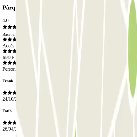
Pàrquing Q-Park Torengarage: Opinions
4.0
Basat en 2 opinions
Accés
Instal·lacions
Personal
Frank
24/10/2025
Fatih
26/04/2025