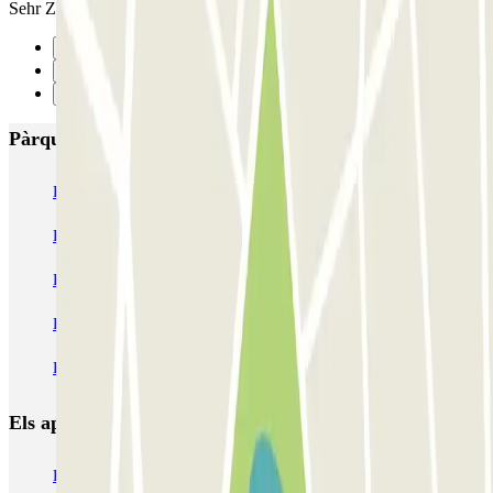
Sehr Zentral gelegen Preis Gut helles Parkhaus Zu empfehlen
Anterior
1
Següent
Pàrquings més valorats a Haag
ParkBee Alexanderveld
ParkBee Eisenhowerlaan
ParkBee Haagsche Hof
ParkBee Koninginnegracht
ParkBee Leonardo Royal Hotel Den Haag Promenade
ParkBee World Forum Parking A
Parkbee Spaarwaterhof
Parkbee HMC Bronovo
Q-Park Mauritskade
Q-Park Malieveld
Els aparcaments
més reservats
Pàrquing a Barcelona