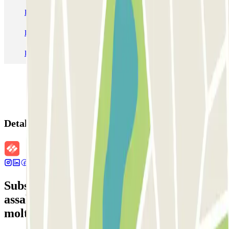
Pàrquing a Aeroport de Barcelona-El Prat (BCN)
Pàrquing T1 AENA Aeropuerto Barcelona-El Prat
Pàrquing a Paris
Pàrquing a Madrid
Pàrquing a Venecia
Detalls de la reserva
Subscriu-te a nostra newsletter i
assabenta't de descomptes, sortejos i
moltes altres sorpreses.