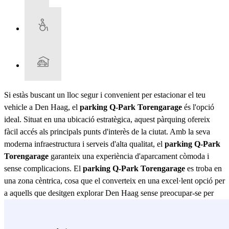
Si estàs buscant un lloc segur i convenient per estacionar el teu
vehicle a Den Haag, el
parking Q-Park Torengarage
és l'opció
ideal. Situat en una ubicació estratègica, aquest pàrquing ofereix
fàcil accés als principals punts d'interès de la ciutat. Amb la seva
moderna infraestructura i serveis d'alta qualitat, el
parking Q-Park
Torengarage
garanteix una experiència d'aparcament còmoda i
sense complicacions. El
parking Q-Park Torengarage
es troba en
una zona cèntrica, cosa que el converteix en una excel·lent opció per
a aquells que desitgen explorar Den Haag sense preocupar-se per
l'estacionament. A pocs minuts a peu, trobaràs atraccions turístiques
com el Mauritshuis, el Binnenhof i el Museu Escher. A més, la seva