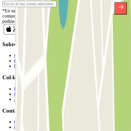
*En subscriure't acceptes la nostra Política de Privacitat per a rebre
comunicacions comercials de Parclick. Sense cap compromís,
podràs donar-te de baixa quan vulguis en la mateixa newsletter.
Sobre Parclick
Qui som
Com funciona?
Els nostres pàrquings
Col-laborem?
Professionals
Proveïdor de pàrquing
Afiliat
Contacte
Contacta'ns
FAQ