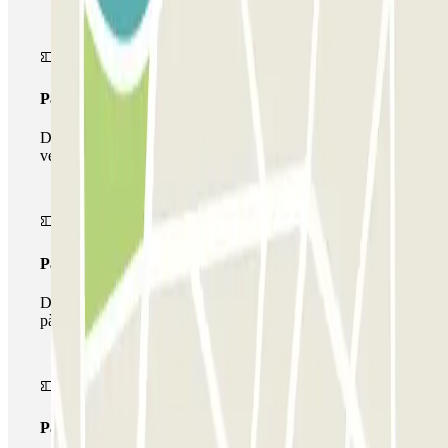
Passi simple
Durant la teva estada podràs entrar i sortir una única
vegada al pàrquing
Passi multipàrquing
Durant la teva estada podràs fer ús de tota la xarxa de
pàrquings d'aquest operador disponibles a Parclick.
Passi il·limitat