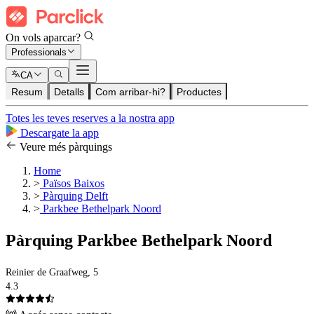
On vols aparcar?
Professionals
CA
Resum
Detalls
Com arribar-hi?
Productes
Totes les teves reserves a la nostra app
Descargate la app
Veure més pàrquings
Home
>
Països Baixos
>
Pàrquing Delft
>
Parkbee Bethelpark Noord
Pàrquing Parkbee Bethelpark Noord
Reinier de Graafweg, 5
4.3