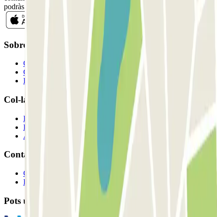
podràs donar-te de baixa quan vulguis en la mateixa newsletter.
Sobre Parclick
Qui som
Com funciona?
Els nostres pàrquings
Col-laborem?
Professionals
Proveïdor de pàrquing
Afiliat
Contacte
Contacta'ns
FAQ
Pots utilitzar aquests mètodes de pagament: