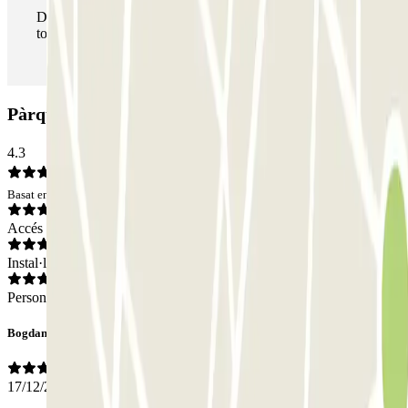
Durant la teva estada podràs entrar i sortir del pàrquing
totes les vegades que vulguis.
Pàrquing Parkbee Bethelpark Noord: Opinions
4.3
Basat en 2 opinions
Accés
Instal·lacions
Personal
Bogdan
17/12/2024