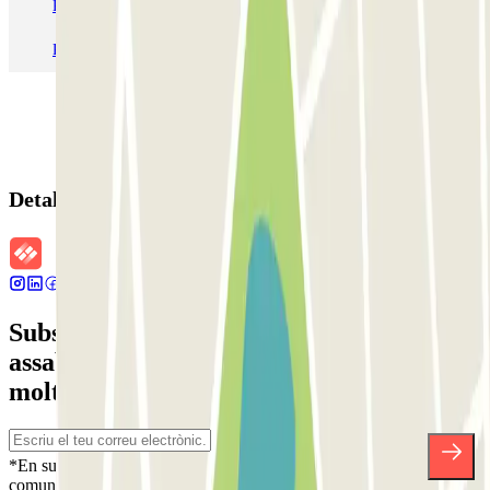
Pàrquing T1 AENA Aeropuerto Barcelona-El Prat
Pàrquing a Paris
Pàrquing a Madrid
Pàrquing a Venecia
Detalls de la reserva
Subscriu-te a nostra newsletter i
assabenta't de descomptes, sortejos i
moltes altres sorpreses.
*En subscriure't acceptes la nostra Política de Privacitat per a rebre
comunicacions comercials de Parclick. Sense cap compromís,