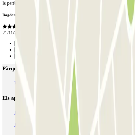
Is perfect. Thank you.
Bogdan
21/11/2024
Anterior
1
Següent
Pàrquings més valorats a Delft
ParkBee Antonia Veerstraat
Parkbee Michiel de Ruyterweg
Els aparcaments
més reservats
Pàrquing a Barcelona
Pàrquing a Aeroport de Barcelona-El Prat (BCN)