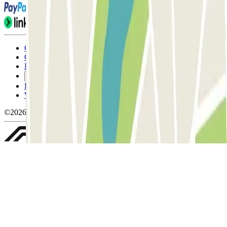
Condicions d'ús i contratació
Condicions de cancel-lació
Política de cookies
Gestiona les galetes
Política de privacitat
Whistleblowing
©2026 Parclick. All rights reserved