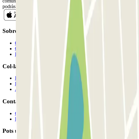
comunicacions comercials de Parclick. Sense cap compromís,
podràs donar-te de baixa quan vulguis en la mateixa newsletter.
Sobre Parclick
Qui som
Com funciona?
Els nostres pàrquings
Col-laborem?
Professionals
Proveïdor de pàrquing
Afiliat
Contacte
Contacta'ns
FAQ
Pots utilitzar aquests mètodes de pagament: