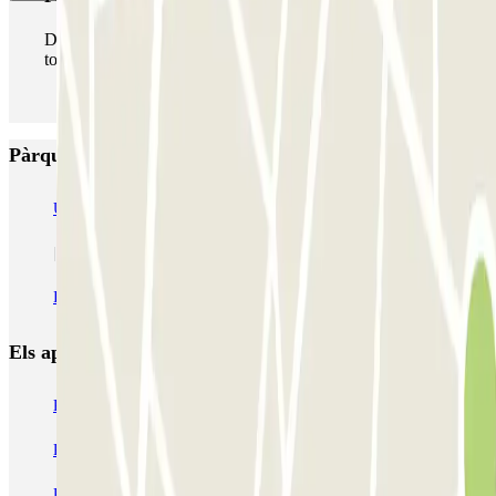
Durant la teva estada podràs entrar i sortir del pàrquing
totes les vegades que vulguis.
Pàrquings més valorats a Courbevoie
URBIS PARK Jacques Cartier (INDIGO) - La Défense - Courbevoie
INDIGO Centre - Grande Arche
Els aparcaments
més reservats
Pàrquing a Barcelona
Pàrquing a Aeroport de Barcelona-El Prat (BCN)
Pàrquing T1 AENA Aeropuerto Barcelona-El Prat
Pàrquing a Paris