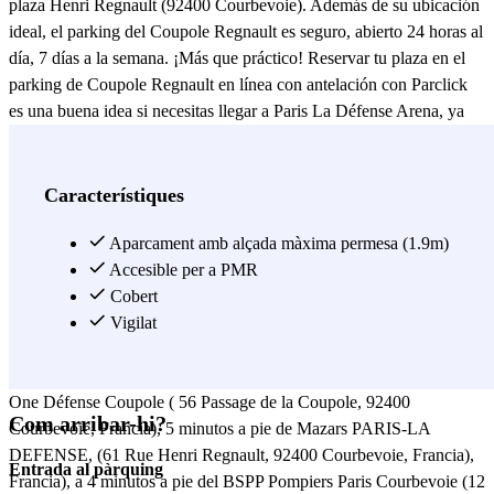
plaza Henri Regnault (92400 Courbevoie). Además de su ubicación
ideal, el parking del Coupole Regnault es seguro, abierto 24 horas al
día, 7 días a la semana. ¡Más que práctico! Reservar tu plaza en el
parking de Coupole Regnault en línea con antelación con Parclick
es una buena idea si necesitas llegar a Paris La Défense Arena, ya
que está a menos de 15 minutos a pie. Desde el
parking Indigo
Coupole Regnault
se puede llegar andando al RER La Défense
Grande Arche, al ENSMI - École Nationale Supérieure du
Característiques
Management y a la Esplanade de la Défense. Para ser más precisos,
estarás desde el parking del Coupole Regnault a sólo 3 minutos a pie
Aparcament amb alçada màxima permesa (1.9m)
de la sede del Total Tour Coupole (Tour Coupole La Défense, 2
Accesible per a PMR
Place Jean Millier, 92078 París, Francia), a pocos pasos de la
Cobert
Maison des associations Espace Regnault, la Confederación de
Vigilat
Industrias Cerámicas de Francia (1 plaza Henri Regnault #23, 92400
Courbevoie, Francia ), 5 minutos a pie del Club Deportivo CMG
One Défense Coupole ( 56 Passage de la Coupole, 92400
Com arribar-hi?
Courbevoie, Francia), 5 minutos a pie de Mazars PARIS-LA
DEFENSE, (61 Rue Henri Regnault, 92400 Courbevoie, Francia),
Entrada al pàrquing
Francia), a 4 minutos a pie del BSPP Pompiers Paris Courbevoie (12