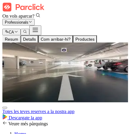
On vols aparcar?
Professionals
CA
Resum
Detalls
Com arribar-hi?
Productes
Totes les teves reserves a la nostra app
Descargate la app
Veure més pàrquings
Home