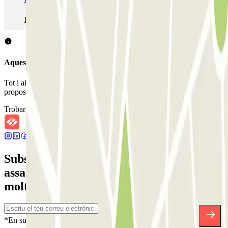
Pàrquing a Madrid
Pàrquing a Venecia
Aquest aparcament no accepta reserves a través de Parclick.
Tot i això, pots reservar en un dels aparcaments pròxims que et
proposem.
Trobar aparcaments pròxims
Subscriu-te a nostra newsletter i
assabenta't de descomptes, sortejos i
moltes altres sorpreses.
*En subscriure't acceptes la nostra Política de Privacitat per a rebre