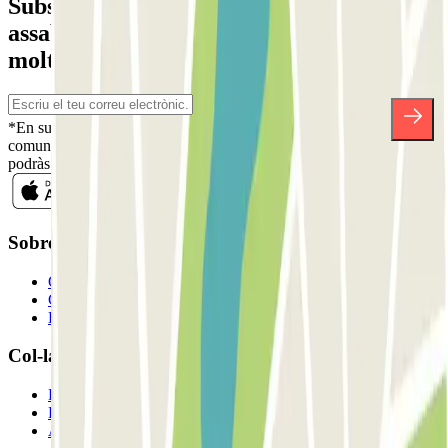
Subscriu-te a nostra newsletter i
assabenta't de descomptes, sortejos i
moltes altres sorpreses.
*En subscriure't acceptes la nostra Política de Privacitat per a rebre
comunicacions comercials de Parclick. Sense cap compromís,
podràs donar-te de baixa quan vulguis en la mateixa newsletter.
Sobre Parclick
Qui som
Com funciona?
Els nostres pàrquings
Col-laborem?
Professionals
Proveïdor de pàrquing
Afiliat