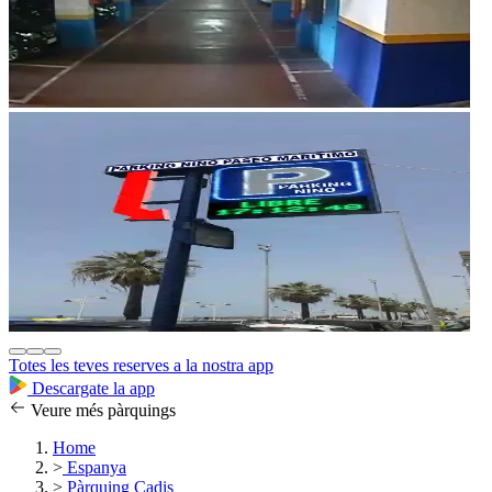
Totes les teves reserves a la nostra app
Descargate la app
Veure més pàrquings
Home
>
Espanya
>
Pàrquing Cadis