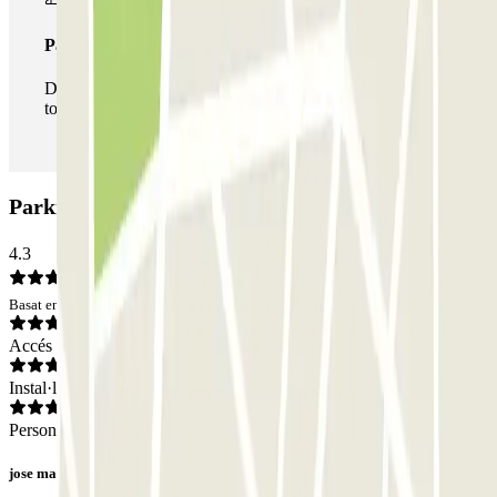
Passi il·limitat
Durant la teva estada podràs entrar i sortir del pàrquing
totes les vegades que vulguis.
Parking Nino: Opinions
4.3
Basat en 175 opinions
Accés
Instal·lacions
Personal
jose manuel