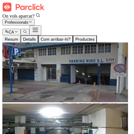
On vols aparcar?
Professionals
CA
Resum
Detalls
Com arribar-hi?
Productes