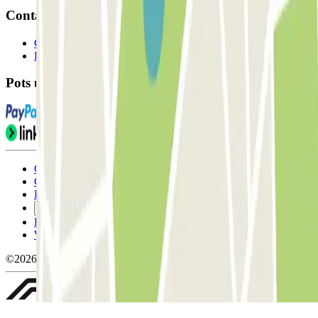
Contacte
Contacta'ns
FAQ
Pots utilitzar aquests mètodes de pagament:
Condicions d'ús i contratació
Condicions de cancel-lació
Política de cookies
Gestiona les galetes
Política de privacitat
Whistleblowing
©2026 Parclick. All rights reserved