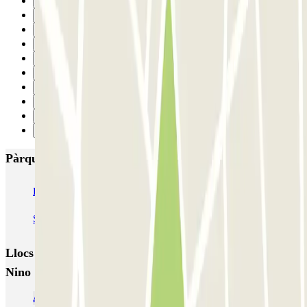
25
26
27
28
29
30
31
32
33
Següent
Pàrquings més valorats a Cadis
IC Santa Bárbara
MC Varela
Parking Nino
SABA Estación Tren Cádiz
Llocs i esdeveniments interessants a prop de Parking
Nino
Aparcar cerca del Castillo de Santa Catalina