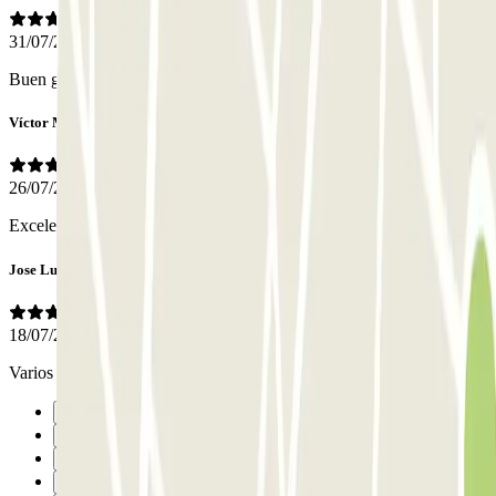
31/07/2026
Buen garage para dejar el coche y excelente trato personal.
Víctor Manuel
26/07/2026
Excelente ubicación
Jose Luis
18/07/2026
Varios años utilizando vuestro servicio
Anterior
1
2
3