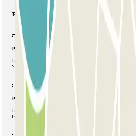
Productes de Parclick
Passi simple
Durant la teva estada podràs entrar i sortir una única
vegada al pàrquing
Passi multipàrquing
Durant la teva estada podràs fer ús de tota la xarxa de
pàrquings d'aquest operador disponibles a Parclick.