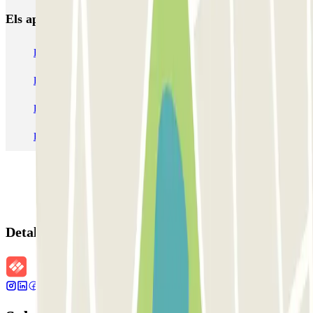
Els aparcaments
més reservats
Pàrquing a Barcelona
Pàrquing a Aeroport de Barcelona-El Prat (BCN)
Pàrquing T1 AENA Aeropuerto Barcelona-El Prat
Pàrquing a Paris
Pàrquing a Madrid
Pàrquing a Venecia
Detalls de la reserva