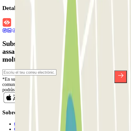
Detalls de la reserva
Subscriu-te a nostra newsletter i
assabenta't de descomptes, sortejos i
moltes altres sorpreses.
*En subscriure't acceptes la nostra Política de Privacitat per a rebre
comunicacions comercials de Parclick. Sense cap compromís,
podràs donar-te de baixa quan vulguis en la mateixa newsletter.
Sobre Parclick
Qui som
Com funciona?