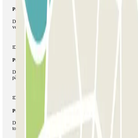
Passi simple
Durant la teva estada podràs entrar i sortir una única
vegada al pàrquing
Passi multipàrquing
Durant la teva estada podràs fer ús de tota la xarxa de
pàrquings d'aquest operador disponibles a Parclick.
Passi il·limitat
Durant la teva estada podràs entrar i sortir del pàrquing
totes les vegades que vulguis.