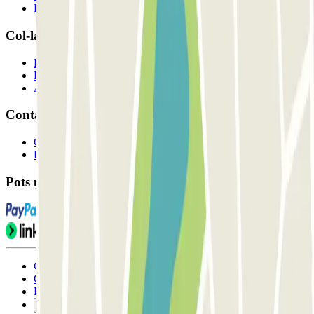
Els nostres pàrquings
Col-laborem?
Professionals
Proveïdor de pàrquing
Afiliat
Contacte
Contacta'ns
FAQ
Pots utilitzar aquests mètodes de pagament:
Condicions d'ús i contratació
Condicions de cancel-lació
Política de cookies
Gestiona les galetes