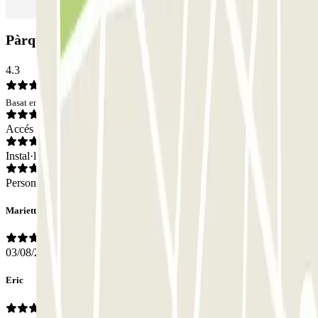
Pàrquing ParkBee Rue Jourdan: Opinions
4.3
Basat en 11 opinions
Accés
Instal·lacions
Personal
Mariette
03/08/2026
Eric