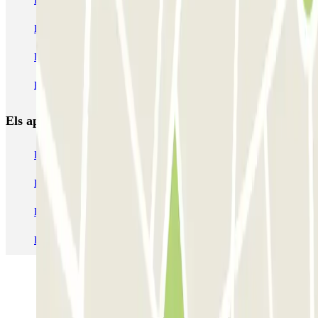
INDIGO Brussel Royal
ParkBee Emile Delva Laeken
ParkBee Etterbeek Plaine
ParkBee Flagey Malibran
ParkBee Linthout Sint-Michel
ParkBee Parc Duden
ParkBee Rue de la Longue Haie
ParkBee Rue du Trône
Els aparcaments
més reservats
Pàrquing a Barcelona
Pàrquing a Aeroport de Barcelona-El Prat (BCN)
Pàrquing T1 AENA Aeropuerto Barcelona-El Prat
Pàrquing a Paris
Pàrquing a Madrid
Pàrquing a Venecia