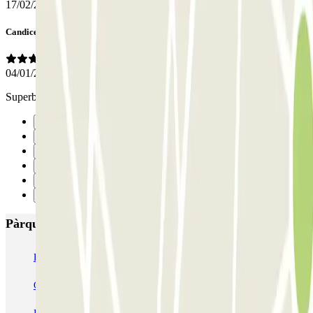
17/02/2026
Candice
04/01/2026
Superbe parking très fonctionnel ! Je recommande fortement
Anterior
1
2
3
4
Següent
Pàrquings més valorats a Brussel·les
Fly Parking - Aéroport Bruxelles Zaventem
Gare de Bruxelles-Midi ECTOR - Service Voiturier