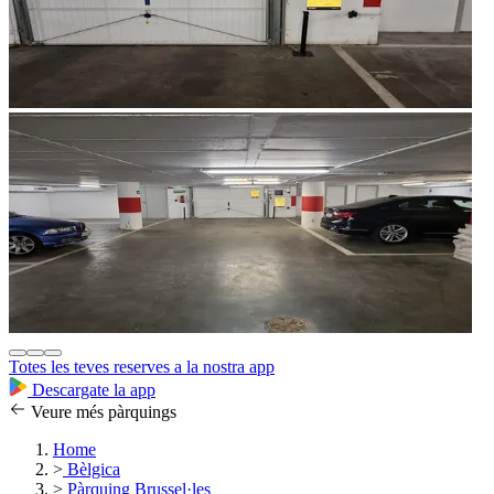
Totes les teves reserves a la nostra app
Descargate la app
Veure més pàrquings
Home
>
Bèlgica
>
Pàrquing Brussel·les