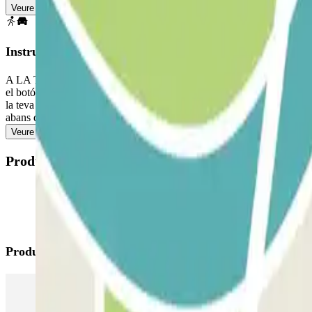
Veure mapa
Instruccions
A LA TEVA ARRIBADA: Des de l'app o a través de l'enllaç que trobaràs a
el botó. A LA TEVA SORTIDA: Una vegada realitzada l'entrada se t'habili
la teva reserva per a poder sortir de l'aparcament. Si excedeixes el tem
abans de dirigir-te cap a la sortida per a evitar cues.
Veure més
Productes disponibles
Productes de Parclick