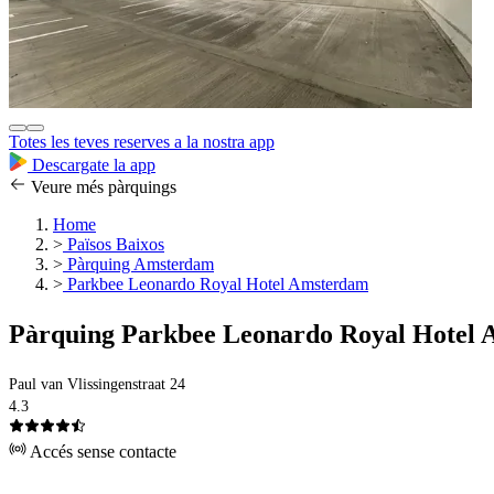
Totes les teves reserves a la nostra app
Descargate la app
Veure més pàrquings
Home
>
Països Baixos
>
Pàrquing Amsterdam
>
Parkbee Leonardo Royal Hotel Amsterdam
Pàrquing Parkbee Leonardo Royal Hotel
Paul van Vlissingenstraat 24
4.3
Accés sense contacte