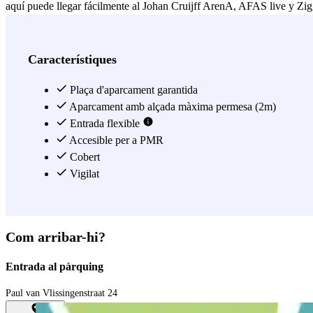
aquí puede llegar fácilmente al Johan Cruijff ArenA, AFAS live y Zi
aquellos que quieren viajar más lejos en transporte público. ¿Quieres 
Veure més
Característiques
Plaça d'aparcament garantida
Aparcament amb alçada màxima permesa (2m)
Entrada flexible
Accesible per a PMR
Cobert
Vigilat
Com arribar-hi?
Entrada al pàrquing
Paul van Vlissingenstraat 24