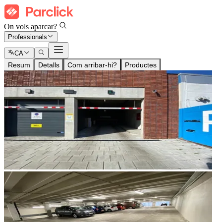
On vols aparcar?
Professionals
CA
Resum
Detalls
Com arribar-hi?
Productes