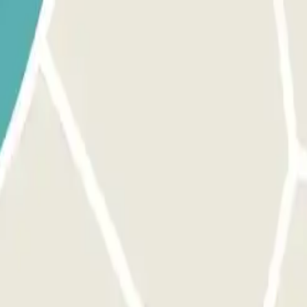
 la teva reserva, utilitza el botó que et proporcionem per a obrir l'en
tarà el botó per a la sortida i les portes per als vianants, el procés és
ps reservat i els 15 min extra, hauràs d'abonar l'import addicional a trav