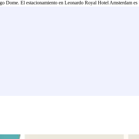
ggo Dome. El estacionamiento en Leonardo Royal Hotel Amsterdam es una
estar seguro de un lugar? Entonces haz tu reserva con antelación a travé