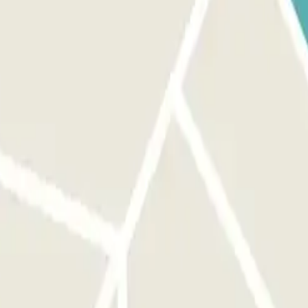
trada. Assegura't d'estar davant de l'entrada correcta abans d'activar
 el mateix que per a l'entrada. Tindràs 15 min addicionals en finalitzar
és de l'app o a l'enllaç que trobaràs a la teva reserva. Recorda fer-ho