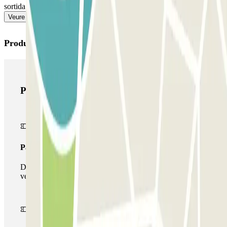
sortida per a evitar cues.
Veure més
Productes de Parclick
Productes de Parclick
Passi simple
Durant la teva estada podràs entrar i sortir una única
vegada al pàrquing