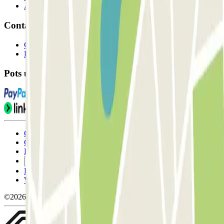
Afiliat
Contacte
Contacta'ns
FAQ
Pots utilitzar aquests mètodes de pagament:
Condicions d'ús i contratació
Condicions de cancel-lació
Política de cookies
Gestiona les galetes
Política de privacitat
Whistleblowing
©2026 Parclick. All rights reserved