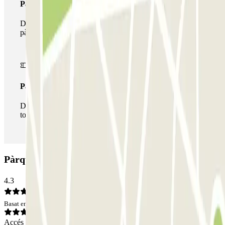
Passi multipàrquing
Durant la teva estada podràs fer ús de tota la xarxa de
pàrquings d'aquest operador disponibles a Parclick.
Passi il·limitat
Durant la teva estada podràs entrar i sortir del pàrquing
totes les vegades que vulguis.
Pàrquing Parkbee Barbara Strozzilaan: Opinions
4.3
Basat en 1 opinions
Accés