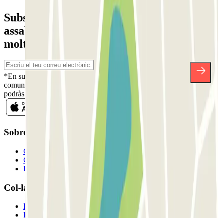
Subscriu-te a nostra newsletter i
assabenta't de descomptes, sortejos i
moltes altres sorpreses.
*En subscriure't acceptes la nostra Política de Privacitat per a rebre
comunicacions comercials de Parclick. Sense cap compromís,
podràs donar-te de baixa quan vulguis en la mateixa newsletter.
Sobre Parclick
Qui som
Com funciona?
Els nostres pàrquings
Col-laborem?
Professionals
Proveïdor de pàrquing