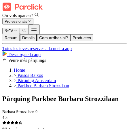
On vols aparcar?
Professionals
CA
Resum
Detalls
Com arribar-hi?
Productes
Totes les teves reserves a la nostra app
Descargate la app
Veure més pàrquings
Home
>
Països Baixos
>
Pàrquing Amsterdam
>
Parkbee Barbara Strozzilaan
Pàrquing Parkbee Barbara Strozzilaan
Barbara Strozzilaan 9
4.3