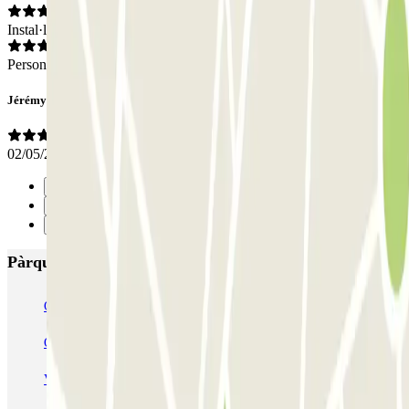
Instal·lacions
Personal
Jérémy
02/05/2023
Anterior
1
Següent
Pàrquings més valorats a Amsterdam
Q-Park Nieuwendijk
Q-Park Europarking
Q-Park Byzantium
Q-Park Oostpoort
Q-Park Museumplein
VALET - Hotel Swissotel
VALET - NEMO Science Museum
VALET - Jodenbreestraat, 4