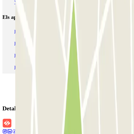
VALET - Stadsschouwburg Amsterdam
VALET - Rijksmuseum
Els aparcaments
més reservats
Pàrquing a Barcelona
Pàrquing a Aeroport de Barcelona-El Prat (BCN)
Pàrquing T1 AENA Aeropuerto Barcelona-El Prat
Pàrquing a Paris
Pàrquing a Madrid
Pàrquing a Venecia
Detalls de la reserva