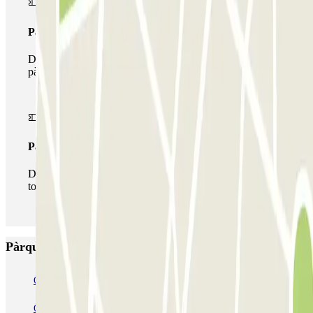
Passi multipàrquing
Durant la teva estada podràs fer ús de tota la xarxa de
pàrquings d'aquest operador disponibles a Parclick.
Passi il·limitat
Durant la teva estada podràs entrar i sortir del pàrquing
totes les vegades que vulguis.
Pàrquings més valorats a Amsterdam
Q-Park Nieuwendijk
Q-Park Europarking
Q-Park Byzantium
Q-Park Oostpoort
Q-Park Museumplein
VALET - Hotel Swissotel