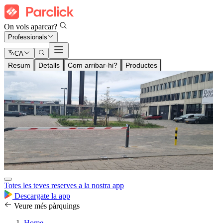
On vols aparcar?
Professionals
CA
Resum
Detalls
Com arribar-hi?
Productes
Totes les teves reserves a la nostra app
Descargate la app
Veure més pàrquings
Home