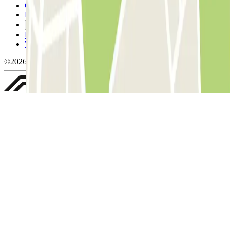
Condicions de cancel-lació
Política de cookies
Gestiona les galetes
Política de privacitat
Whistleblowing
©2026 Parclick. All rights reserved