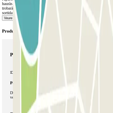
hauràs d'abonar l'import addicional a través de l'app o a l'enllaç que
trobaràs a la teva reserva. Recorda fer-ho abans de dirigir-te cap a la
sortida per a evitar cues.
Veure més
Productes de Parclick
Productes de Parclick
Passi simple
Durant la teva estada podràs entrar i sortir una única
vegada al pàrquing