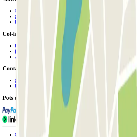
Qui som
Com funciona?
Els nostres pàrquings
Col-laborem?
Professionals
Proveïdor de pàrquing
Afiliat
Contacte
Contacta'ns
FAQ
Pots utilitzar aquests mètodes de pagament:
Condicions d'ús i contratació