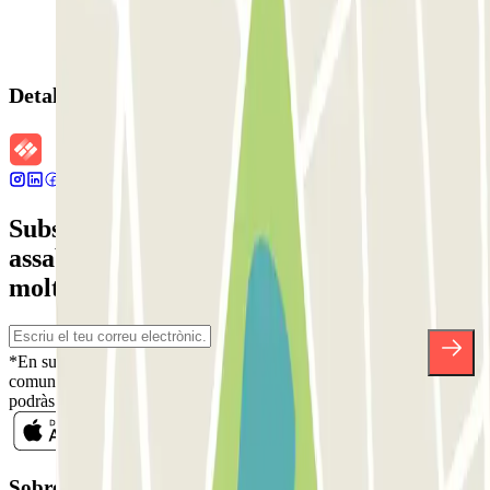
Detalls de la reserva
Subscriu-te a nostra newsletter i
assabenta't de descomptes, sortejos i
moltes altres sorpreses.
*En subscriure't acceptes la nostra Política de Privacitat per a rebre
comunicacions comercials de Parclick. Sense cap compromís,
podràs donar-te de baixa quan vulguis en la mateixa newsletter.
Sobre Parclick