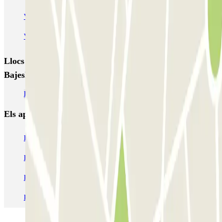
VALET - NEMO Science Museum
VALET - Jodenbreestraat, 4
VALET - Stadsschouwburg Amsterdam
VALET - Rijksmuseum
Llocs i esdeveniments interessants a prop de Parkbee
Bajeskwartier
Parking Bijlmer Arena
Els aparcaments
més reservats
Pàrquing a Barcelona
Pàrquing a Aeroport de Barcelona-El Prat (BCN)
Pàrquing T1 AENA Aeropuerto Barcelona-El Prat
Pàrquing a Paris
Pàrquing a Madrid
Pàrquing a Venecia