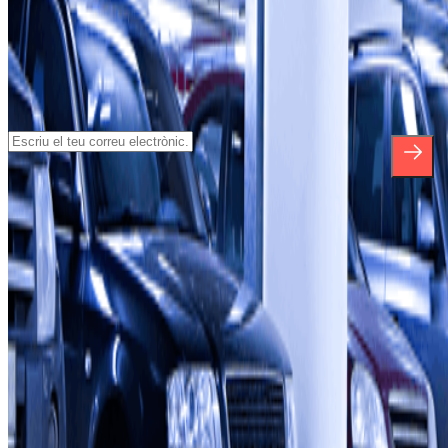
Subscriu-te a nostra newsletter i
assabenta't de descomptes, sortejos i
moltes altres sorpreses.
*En subscriure't acceptes la nostra Política de Privacitat per a rebre
comunicacions comercials de Parclick. Sense cap compromís,
podràs donar-te de baixa quan vulguis en la mateixa newsletter.
Sobre Parclick
Qui som
Com funciona?
Els nostres pàrquings
Col-laborem?
Professionals