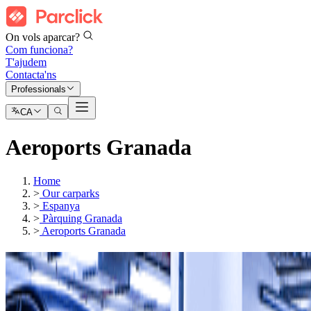
On vols aparcar?
Com funciona?
T'ajudem
Contacta'ns
Professionals
CA
Aeroports Granada
Home
>
Our carparks
>
Espanya
>
Pàrquing Granada
>
Aeroports Granada
Els nostres pàrquings a
Aeroport de Granada (GRX)