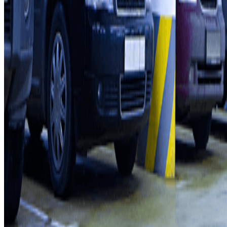
Proveïdor de pàrquing
Afiliat
Contacte
Contacta'ns
FAQ
Pots utilitzar aquests mètodes de pagament:
Condicions d'ús i contratació
Condicions de cancel-lació
Política de cookies
Gestiona les galetes
Política de privacitat
Whistleblowing
©2026 Parclick. All rights reserved